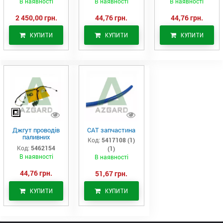
В наявності
В наявності
В наявності
2 450,00 грн.
44,76 грн.
44,76 грн.
КУПИТИ
КУПИТИ
КУПИТИ
Джгут проводів
САТ запчастина
паливних
Код:
5417108 (1)
форсунок CAT
Код:
5462154
(1)
C7/C9 (546-2154)
В наявності
В наявності
44,76 грн.
51,67 грн.
КУПИТИ
КУПИТИ