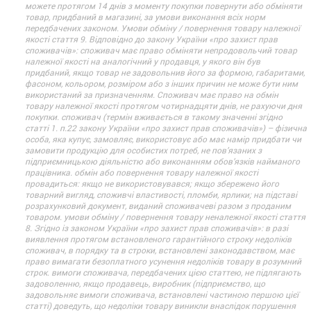
можете протягом 14 днів з моменту покупки повернути або обміняти
товар, придбаний в магазині, за умови виконання всіх норм
передбачених законом. Умови обміну / повернення товару належної
якості стаття 9. Відповідно до закону України «про захист прав
споживачів»: споживач має право обміняти непродовольчий товар
належної якості на аналогічний у продавця, у якого він був
придбаний, якщо товар не задовольнив його за формою, габаритами,
фасоном, кольором, розміром або з інших причин не може бути ним
використаний за призначенням. Споживач має право на обмін
товару належної якості протягом чотирнадцяти днів, не рахуючи дня
покупки. споживач (термін вживається в такому значенні згідно
статті 1. п.22 закону України «про захист прав споживачів») – фізична
особа, яка купує, замовляє, використовує або має намір придбати чи
замовити продукцію для особистих потреб, не пов’язаних з
підприємницькою діяльністю або виконанням обов’язків найманого
працівника. обмін або повернення товару належної якості
провадиться: якщо не використовувався; якщо збережено його
товарний вигляд, споживчі властивості, пломби, ярлики; на підставі
розрахунковий документ, виданий споживачеві разом з проданим
товаром. умови обміну / повернення товару неналежної якості стаття
8. Згідно із законом України «про захист прав споживачів»: в разі
виявлення протягом встановленого гарантійного строку недоліків
споживач, в порядку та в строки, встановлені законодавством, має
право вимагати безоплатного усунення недоліків товару в розумний
строк. вимоги споживача, передбачених цією статтею, не підлягають
задоволенню, якщо продавець, виробник (підприємство, що
задовольняє вимоги споживача, встановлені частиною першою цієї
статті) доведуть, що недоліки товару виникли внаслідок порушення