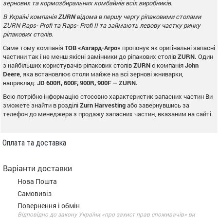
зернових та кормозбиральних комбайнів всіх виробників.
В Україні компанія
ZURN
відома в першу чергу ріпаковими столами
ZURN
Raps
-
Profi
та Raps- Profi II та займають левову частку ринку
ріпакових столів.
Саме тому компанія
ТОВ «Азгард-Агро»
пропонує як оригінальні запасні
частини так і не менш якісні замінники до ріпакових столів
ZURN
.
Один
з найбільших користувачів ріпакових столів
ZURN
є компанія
John
Deere
, яка встановлює столи майже на всі зернові жниварки,
наприклад:
JD
600
R
, 600
F
, 900
R
, 900
F
–
ZURN
.
Всю потрібно інформацію стосовно характеристик запасних частин Ви
зможете знайти в розділі
Zurn
Harvesting
або завернувшись за
телефон до менеджера з продажу запасних частин, вказаним на сайті.
Оплата та доставка
Варіанти доставки
Нова Пошта
Самовивіз
Повернення і обмін
Відповідно до закону України «про захист прав споживачів» ви