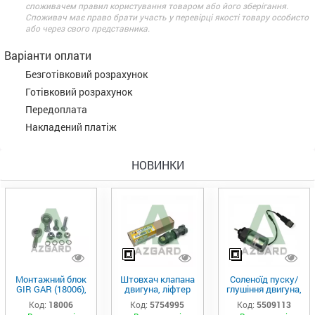
споживачем правил користування товаром або його зберігання.
Споживач має право брати участь у перевірці якості товару особисто
або через свого представника.
Варіанти оплати
Безготівковий розрахунок
Готівковий розрахунок
Передоплата
Накладений платіж
НОВИНКИ
Монтажний блок
Штовхач клапана
Соленоїд пуску/
GIR GAR (18006),
двигуна, ліфтер
глушіння двигуна,
Аналог
(575-4995)
актуатор (550-
Код:
18006
Код:
5754995
Код:
5509113
9113)