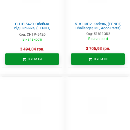
CH1P-5420, Обойма
518113D2, Кабель, (FENDT,
підшипника, (FENDT,
Challenger, MF, Agco Parts)
Challenger, MF, Agco Parts)
Код:
518113D2
Код:
CH1P-5420
В наявності
В наявності
3 706,93 грн.
3 494,04 грн.
КУПИТИ
КУПИТИ