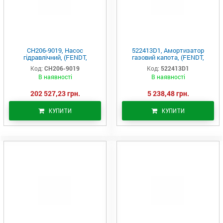
CH206-9019, Насос
522413D1, Амортизатор
гідравлічний, (FENDT,
газовий капота, (FENDT,
Challenger, MF, Agco Parts)
Challenger, MF, Agco Parts)
Код:
CH206-9019
Код:
522413D1
В наявності
В наявності
202 527,23 грн.
5 238,48 грн.
КУПИТИ
КУПИТИ