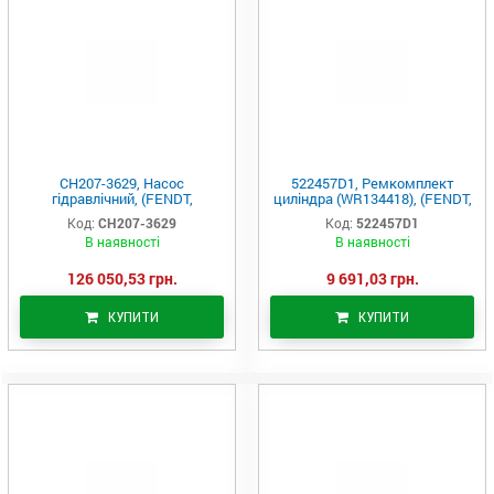
CH207-3629, Насос
522457D1, Ремкомплект
гідравлічний, (FENDT,
циліндра (WR134418), (FENDT,
Challenger, MF, Agco Parts)
Challenger, MF, Agco Parts)
Код:
CH207-3629
Код:
522457D1
В наявності
В наявності
126 050,53 грн.
9 691,03 грн.
КУПИТИ
КУПИТИ