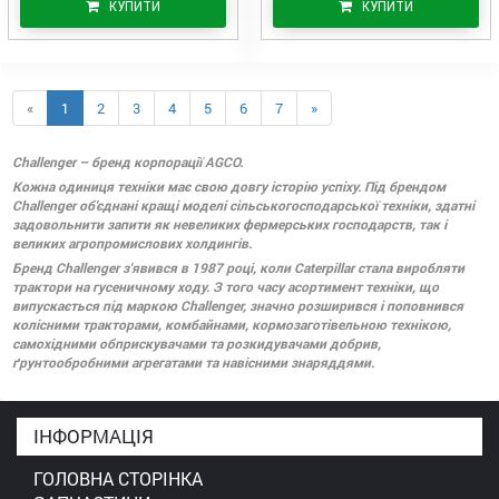
КУПИТИ
КУПИТИ
«
1
2
3
4
5
6
7
»
Challenger – бренд корпорації AGCO.
Кожна одиниця техніки має свою довгу історію успіху. Під брендом
Challenger об'єднані кращі моделі сільськогосподарської техніки, здатні
задовольнити запити як невеликих фермерських господарств, так і
великих агропромислових холдингів.
Бренд Challenger з'явився в 1987 році, коли Caterpillar стала виробляти
трактори на гусеничному ходу. З того часу асортимент техніки, що
випускається під маркою Challenger, значно розширився і поповнився
колісними тракторами, комбайнами, кормозаготівельною технікою,
самохідними обприскувачами та розкидувачами добрив,
ґрунтообробними агрегатами та навісними знаряддями.
ІНФОРМАЦІЯ
ГОЛОВНА СТОРІНКА