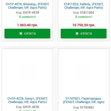
CH1P-4578, Фланець, (FENDT,
518112D2, Кабель, (FENDT,
Challenger, MF, Agco Parts)
Challenger, MF, Agco Parts)
Код:
CH1P-4578
Код:
518112D2
В наявності
В наявності
1 063,40 грн.
10 750,30 грн.
КУПИТИ
КУПИТИ
CH1P-4278, Хомут, (FENDT,
517476D1, Перегородка,
Challenger, MF, Agco Parts)
(FENDT, Challenger, MF, Agco
Parts)
Код:
CH1P-4278
Код:
517476D1