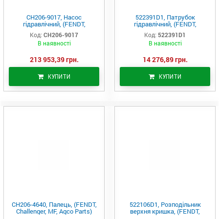
CH206-9017, Насос
522391D1, Патрубок
гідравлічний, (FENDT,
гідравлічний, (FENDT,
Challenger, MF, Agco Parts)
Challenger, MF, Agco Parts)
Код:
CH206-9017
Код:
522391D1
В наявності
В наявності
213 953,39 грн.
14 276,89 грн.
КУПИТИ
КУПИТИ
CH206-4640, Палець, (FENDT,
522106D1, Розподільник
Challenger, MF, Agco Parts)
верхня кришка, (FENDT,
Challenger, MF, Agco Parts)