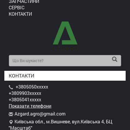
ЗАПЧАСТИНИ
СЕРВІС
КОНТАКТИ
КОНТАКТИ
+3805050xxxxx
+3809903xxxxx
+3805041xxxxx
Показати телефони
A
zga
rd.
agr
o@g
mai
l.c
om
Київська обл., м.Вишневе, вул.Київська 4, БЦ
"Масштаб"