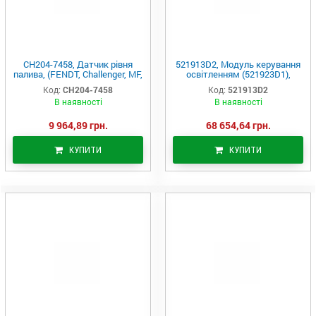
CH204-7458, Датчик рівня
521913D2, Модуль керування
палива, (FENDT, Challenger, MF,
освітленням (521923D1),
Agco Parts)
(FENDT, Challenger, MF, Agco
Код:
CH204-7458
Код:
521913D2
Parts)
В наявності
В наявності
9 964,89 грн.
68 654,64 грн.
КУПИТИ
КУПИТИ