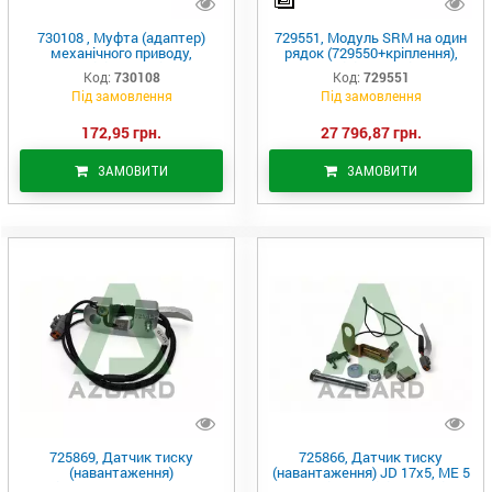
730108 , Муфта (адаптер)
729551, Модуль SRM на один
механічного приводу,
рядок (729550+кріплення),
(Precision Planting)
Precision Planting
Код:
730108
Код:
729551
Під замовлення
Під замовлення
172,95 грн.
27 796,87 грн.
ЗАМОВИТИ
ЗАМОВИТИ
725869, Датчик тиску
725866, Датчик тиску
(навантаження)
(навантаження) JD 17x5, ME 5
White/MF/Challenger 8000,
Row Unit, (Precision Planting)