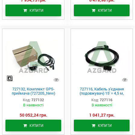
КУПИТИ
КУПИТИ
727132, Комплект GPS-
727116, Кабель з'єднаня
приймача (727205_New)
(подовжувач) 15' = 4,5 м,
(KIT=727027+727061+727151),
(Precision Planting)
Код:
727132
Код:
727116
(Precision Planting)
В наявності
В наявності
50 052,24 грн.
1 041,27 грн.
КУПИТИ
КУПИТИ