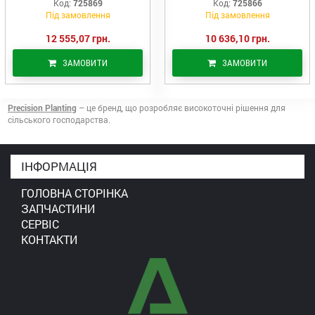
Код:
725869
Код:
725866
(Precision Planting)
Під замовлення
Під замовлення
12 555,07 грн.
10 636,10 грн.
ЗАМОВИТИ
ЗАМОВИТИ
Precision Planting
– це бренд, що розробляє високоточні рішення для
сільського господарства.
ІНФОРМАЦІЯ
ГОЛОВНА СТОРІНКА
ЗАПЧАСТИНИ
СЕРВІС
КОНТАКТИ