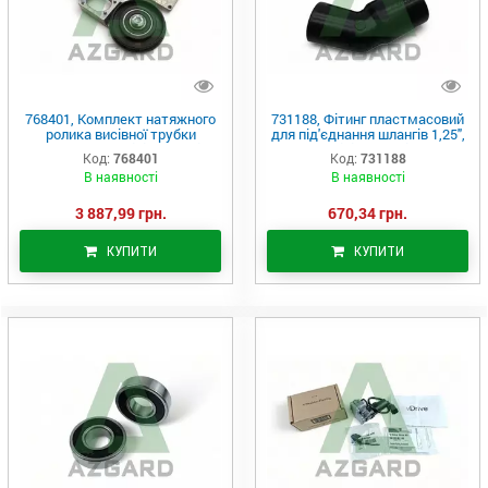
768401, Комплект натяжного
731188, Фітинг пластмасовий
ролика висівної трубки
для під'єднання шлангів 1,25",
SpeedTube, (Precision Planting)
(Precision Planting)
Код:
768401
Код:
731188
В наявності
В наявності
3 887,99 грн.
670,34 грн.
КУПИТИ
КУПИТИ