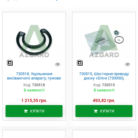
730518, Ущільнення
730515, Шестерня приводу
висіваючого апарату, гумове
диску vDrive (730050),
Classic, (Precision Planting)
Precision Planting
Код:
730518
Код:
730515
В наявності
В наявності
1 215,55 грн.
493,82 грн.
КУПИТИ
КУПИТИ