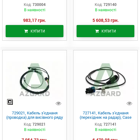
vSet 2 (730513 vSet) ,
(Precision Planting)
Код:
730004
Код:
729140
(Precision Planting)
В наявності
В наявності
983,17 грн.
5 608,53 грн.
КУПИТИ
КУПИТИ
729021, Кабель з'єднаня
727141, Кабель з'єднаня
(проводка) для висівного ряду
(перехідник на радар), Case
SRM, (Precision Planting)
MX MTX, (Precision Planting)
Код:
729021
Код:
727141
В наявності
В наявності
7 954,73 грн.
6 479,98 грн.