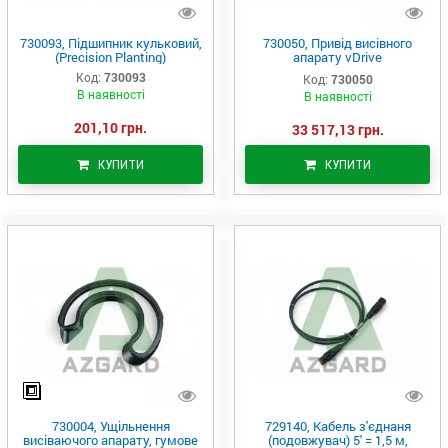
730093, Підшипник кульковий,
730050, Привід висівного
(Precision Planting)
апарату vDrive
(електромотор), (Precision
Код:
730093
Код:
730050
Planting)
В наявності
В наявності
201,10 грн.
33 517,13 грн.
КУПИТИ
КУПИТИ
730004, Ущільнення
729140, Кабель з'єднаня
висіваючого апарату, гумове
(подовжувач) 5' = 1,5 м,