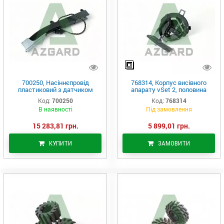
700250, Насіннєпровід
768314, Корпус висівного
пластиковий з датчиком
апарату vSet 2, половина
висіву WaveVision, (Precision
(Precision Planting)
Код:
700250
Код:
768314
Planting)
В наявності
Під замовлення
15 283,81 грн.
5 899,01 грн.
КУПИТИ
ЗАМОВИТИ