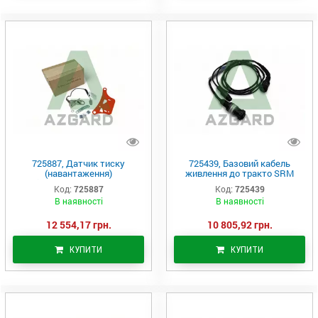
725887, Датчик тиску
725439, Базовий кабель
(навантаження)
живлення до тракто SRM
White/MF/Challenger 9000
(vDrive, DeltaForce, Speedtube,
Код:
725887
Код:
725439
(725881), (Precision Planting)
vSet Select), (Precision
В наявності
В наявності
Planting)
12 554,17 грн.
10 805,92 грн.
КУПИТИ
КУПИТИ