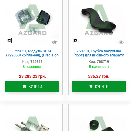
729851, Модуль SRM
768719, Трубка вакуумна
(729850+кріплення), (Precision
(порт) для висівного апарату
Planting)
vSet2, комплект, (Precision
Код:
729851
Код:
768719
Planting)
В наявності
В наявності
23 283,23 грн.
536,27 грн.
КУПИТИ
КУПИТИ