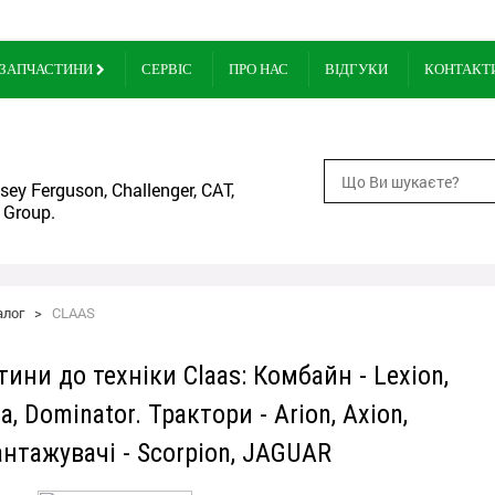
ЗАПЧАСТИНИ
СЕРВІС
ПРО НАС
ВІДГУКИ
КОНТАКТ
ey Ferguson, Challenger, CAT,
 Group.
алог
>
CLAAS
тини до техніки Claas: Комбайн - Lexion,
, Dominator. Трактори - Arion, Axion,
антажувачі - Scorpion, JAGUAR