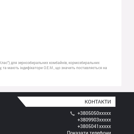
"Клас") для зернозбиральних комбайнів, кормозбиральних
алу, та мають індифікатори О.Е.М., що значить поставляється на
КОНТАКТИ
+3805050xxxxx
+3809903xxxxx
+3805041xxxxx
Показати телефони