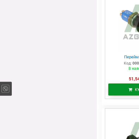
Перейм
Код:
000
В ная
51,54
К