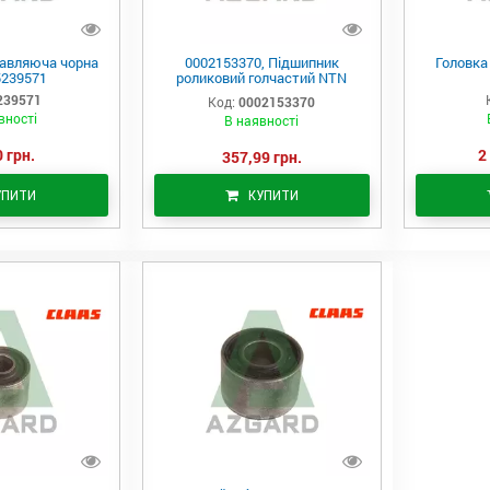
авляюча чорна
0002153370, Підшипник
Головка
5239571
роликовий голчастий NTN
(215337), (Claas)
239571
Код:
0002153370
вності
В наявності
 грн.
2
357,99 грн.
УПИТИ
КУПИТИ