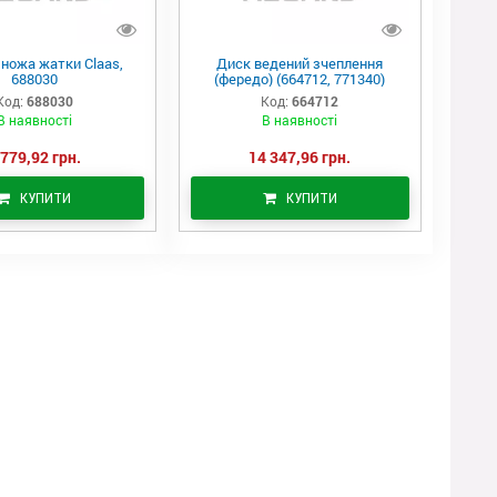
 ножа жатки Claas,
Диск ведений зчеплення
688030
(фередо) (664712, 771340)
Код:
688030
Код:
664712
В наявності
В наявності
 779,92 грн.
14 347,96 грн.
КУПИТИ
КУПИТИ