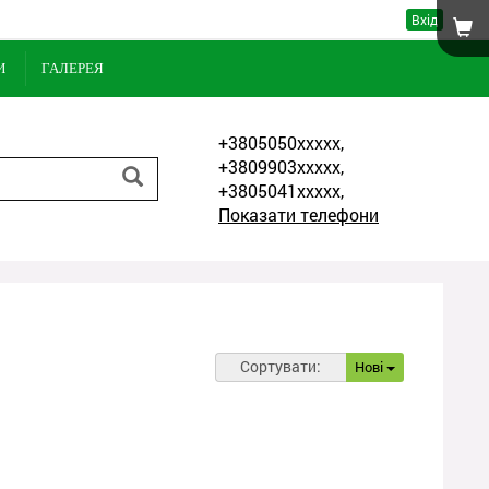
Вхід
И
ГАЛЕРЕЯ
+3805050xxxxx,
+3809903xxxxx,
+3805041xxxxx,
Показати телефони
Сортувати:
Нові