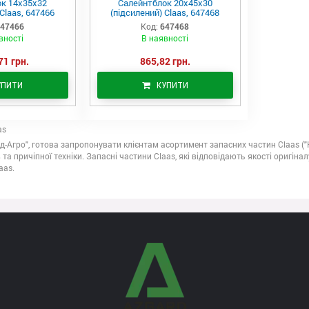
к 14х35х32
Салейнтблок 20х45х30
Claas, 647466
(підсилений) Claas, 647468
47466
Код:
647468
вності
В наявності
71 грн.
865,82 грн.
УПИТИ
КУПИТИ
as
д-Агро", готова запропонувати клієнтам асортимент запасних частин Claas (
 та причіпної техніки. Запасні частини Claas, які відповідають якості оригін
aas.