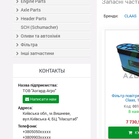
Запасні час
Engine Parts
Axle Parts
Бренди:
CLAAS
Header Parts
SCH (Schumacher)
Оливи та автохімія
Фільтра
Інші запчастини
КОНТАКТЫ
Назва підприємства:
ТОВ "Азгард-Агро"
Фільтр повітр
Написати нам
Claas, 
Код:
001
Адреса:
В ная
Київська обл., м.Вишневе,
вул.Київська 4, БЦ "Масштаб"
7 730,
Телефони:
+3805050xxxxx
К
+3809903xxxxx