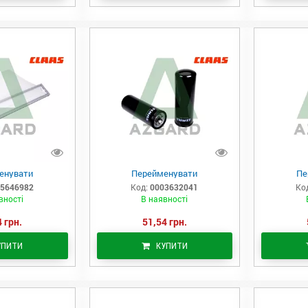
енувати
Перейменувати
Пе
5646982
Код:
0003632041
Ко
вності
В наявності
 грн.
51,54 грн.
УПИТИ
КУПИТИ