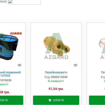
тини
яний первинний
Перейменувати
Пе
1107603
Код:
0009214540
Ко
1076030
В наявності
вності
51,54 грн.
58 грн.
УПИТИ
КУПИТИ