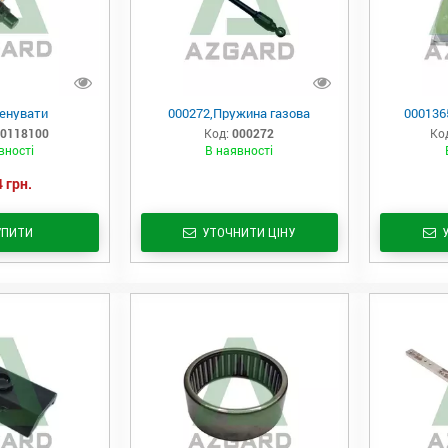
енувати
000272,Пружина газова
000136
0118100
Код:
000272
Ко
вності
В наявності
 грн.
УПИТИ
УТОЧНИТИ ЦІНУ