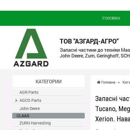
ГОЛОВНА
ТОВ "АЗГАРД-АГРО"
Запасні частини до техніки Mass
John Deere, Zurn, Geringhoff, SCH
КАТЕГОРИИ
Головна
>
Кат
AGR Parts
Запасні час
AGCO Parts
Tucano, Mega
John Deere
CLAAS
Xerion. Нав
ZURN Harvesting