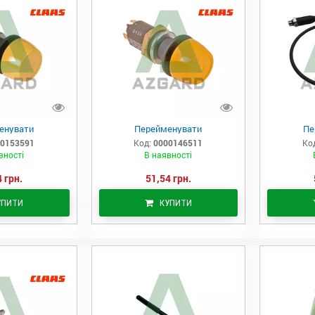
енувати
Перейменувати
Пе
0153591
Код:
0000146511
Ко
вності
В наявності
 грн.
51,54 грн.
УПИТИ
КУПИТИ