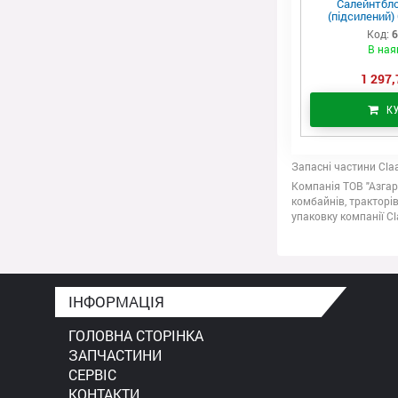
Салейнтбло
(підсилений) 
Код:
6
В ная
1 297,
К
Запасні частини Cla
Компанія ТОВ "Азгар
комбайнів, тракторів
упаковку компанії Cl
ІНФОРМАЦІЯ
ГОЛОВНА СТОРІНКА
ЗАПЧАСТИНИ
СЕРВІС
КОНТАКТИ