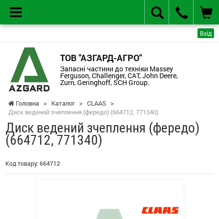
Вхід
ТОВ "АЗГАРД-АГРО"
Запасні частини до техніки Massey
Ferguson, Challenger, CAT, John Deere,
Zurn, Geringhoff, SCH Group.
Головна
>
Каталог
>
CLAAS
>
Диск ведений зчеплення (фередо) (664712, 771340)
Диск ведений зчеплення (фередо)
(664712, 771340)
Код товару:
664712