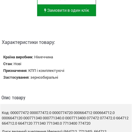
Замовити в один клік
Характеристики товару:
Країна виробник
:
Німеччина
Стан
:
Нові
Призначення
:
КПП і комплектуючі
Застосування
:
зернозбиральні
Опис товару
Код: 000077472 000077472.0 0000774720 000664712 000664712.0
0006647120 000771340 000771340.0 0007713400 077472 077472.0 664712
664712.0 6647120 771340 771340.0 7713400 774720
Диск ведений зчеплення (фередо) (664712, 771340), 664712