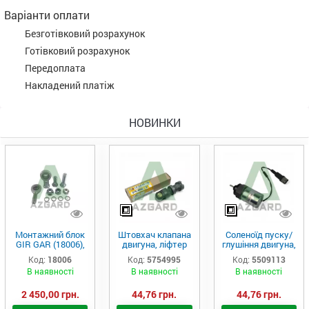
Варіанти оплати
Безготівковий розрахунок
Готівковий розрахунок
Передоплата
Накладений платіж
НОВИНКИ
Монтажний блок
Штовхач клапана
Соленоїд пуску/
GIR GAR (18006),
двигуна, ліфтер
глушіння двигуна,
Аналог
(575-4995)
актуатор (550-
Код:
18006
Код:
5754995
Код:
5509113
9113)
В наявності
В наявності
В наявності
2 450,00 грн.
44,76 грн.
44,76 грн.