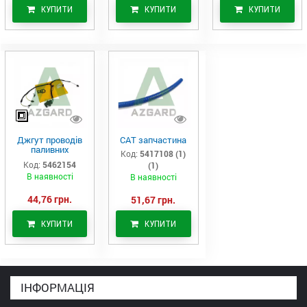
КУПИТИ
КУПИТИ
КУПИТИ
Джгут проводів
САТ запчастина
паливних
Код:
5417108 (1)
форсунок CAT
Код:
5462154
(1)
C7/C9 (546-2154)
В наявності
В наявності
44,76 грн.
51,67 грн.
КУПИТИ
КУПИТИ
ІНФОРМАЦІЯ