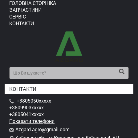
ГОЛОВНА СТОРІНКА
ЗАПЧАСТИНИ
СЕРВІС
КОНТАКТИ
КОНТАКТИ
+3805050xxxxx
+3809903xxxxx
+3805041xxxxx
Показати телефони
A
zga
rd.
agr
o@g
mai
l.c
om
Київська обл., м.Вишневе, вул.Київська 4, БЦ