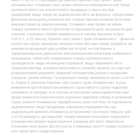
споживачів»: споживач має право обміняти непродовольчий товар
належної якості на аналогічний у продавця, у якого він був
придбаний, якщо товар не задовольнив його за формою, габаритами,
фасоном, кольором, розміром або з інших причин не може бути ним
використаний за призначенням. Споживач має право на обмін
товару належної якості протягом чотирнадцяти днів, не рахуючи дня
покупки. споживач (термін вживається в такому значенні згідно
статті 1. п.22 закону України «про захист прав споживачів») – фізична
особа, яка купує, замовляє, використовує або має намір придбати чи
замовити продукцію для особистих потреб, не пов’язаних з
підприємницькою діяльністю або виконанням обов’язків найманого
працівника. обмін або повернення товару належної якості
провадиться: якщо не використовувався; якщо збережено його
товарний вигляд, споживчі властивості, пломби, ярлики; на підставі
розрахунковий документ, виданий споживачеві разом з проданим
товаром. умови обміну / повернення товару неналежної якості стаття
8. Згідно із законом України «про захист прав споживачів»: в разі
виявлення протягом встановленого гарантійного строку недоліків
споживач, в порядку та в строки, встановлені законодавством, має
право вимагати безоплатного усунення недоліків товару в розумний
строк. вимоги споживача, передбачених цією статтею, не підлягають
задоволенню, якщо продавець, виробник (підприємство, що
задовольняє вимоги споживача, встановлені частиною першою цієї
статті) доведуть, що недоліки товару виникли внаслідок порушення
споживачем правил користування товаром або його зберігання.
Споживач має право брати участь у перевірці якості товару особисто
або через свого представника.