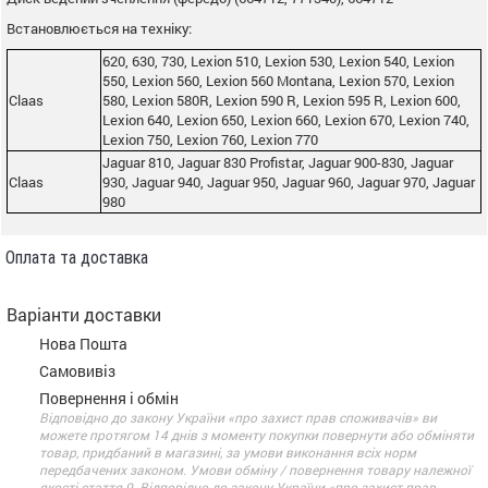
Встановлюється на техніку:
620, 630, 730, Lexion 510, Lexion 530, Lexion 540, Lexion
550, Lexion 560, Lexion 560 Montana, Lexion 570, Lexion
Claas
580, Lexion 580R, Lexion 590 R, Lexion 595 R, Lexion 600,
Lexion 640, Lexion 650, Lexion 660, Lexion 670, Lexion 740,
Lexion 750, Lexion 760, Lexion 770
Jaguar 810, Jaguar 830 Profistar, Jaguar 900-830, Jaguar
Claas
930, Jaguar 940, Jaguar 950, Jaguar 960, Jaguar 970, Jaguar
980
Оплата та доставка
Варіанти доставки
Нова Пошта
Самовивіз
Повернення і обмін
Відповідно до закону України «про захист прав споживачів» ви
можете протягом 14 днів з моменту покупки повернути або обміняти
товар, придбаний в магазині, за умови виконання всіх норм
передбачених законом. Умови обміну / повернення товару належної
якості стаття 9. Відповідно до закону України «про захист прав