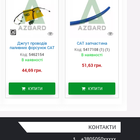
Джгут проводів
САТ запчастина
паливних форсунок CAT
Код:
5417108 (1) (1)
C7/C9 (546-2154)
Код:
5462154
В наявності
В наявності
51,63 грн.
44,69 грн.
КУПИТИ
КУПИТИ
КОНТАКТИ
+3805050xxxxx