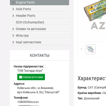
Engine Parts
Axle Parts
Header Parts
SCH (Schumacher)
Оливи та автохімія
Фільтра
Інші запчастини
КОНТАКТЫ
Назва підприємства:
ТОВ "Азгард-Агро"
Написати нам
Характерис
Адреса:
Бренд
:
CAT (Caterpill
Київська обл., м.Вишневе,
вул.Київська 4, БЦ "Масштаб"
Країна виробник
:
С
Телефони:
Тип
:
Дизельний
+3805050xxxxx