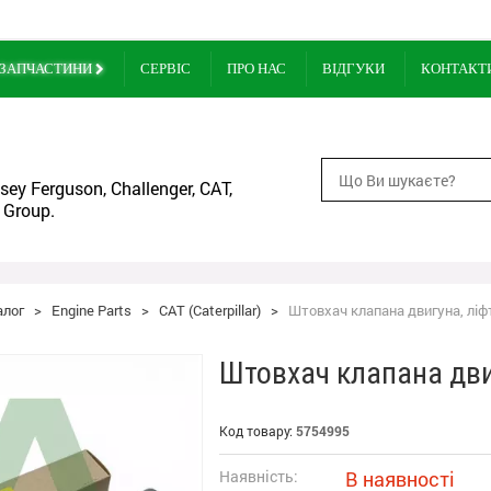
ЗАПЧАСТИНИ
СЕРВІС
ПРО НАС
ВІДГУКИ
КОНТАКТ
ey Ferguson, Challenger, CAT,
 Group.
алог
>
Engine Parts
>
CAT (Caterpillar)
>
Штовхач клапана двигуна, ліфт
Штовхач клапана двиг
Код товару:
5754995
Наявність:
В наявності