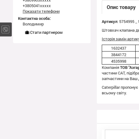
+3809903xxxxx
+3805041xxxxx
Опис товару
Показати телефони
Контактна особа:
Артикул
: 5754995 _
Володимир
Штовхач клапана дв
Стати партнером
Історія замін артик
1632437
3844172
4535998
Компанія
ТОВ "Азга
частини CAT, підібр
запчастини на Ваш 
Caterpillar пропону
всьому світу.