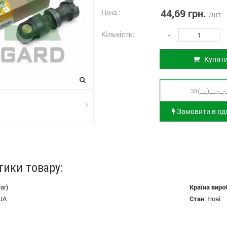
44,69 грн.
Ціна :
/шт
Кількість:
-
Купит
Замовити в оди
тики товару:
ar)
Країна виро
ША
Стан
:
Нові