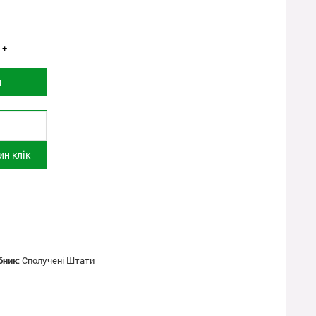
+
и
н клік
бник
:
Сполучені Штати