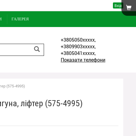
Вхід
И
ГАЛЕРЕЯ
+3805050xxxxx,
+3809903xxxxx,
+3805041xxxxx,
Показати телефони
ер (575-4995)
уна, ліфтер (575-4995)