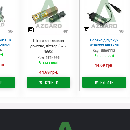
ок GIR
Соленоїд пуску/
Штовхач клапана
Аналог
глушіння двигуна,
двигуна, ліфтер (575-
актуатор (550-9113)
06
Код:
5509113
4995)
ті
В наявності
Код:
5754995
В наявності
рн.
44,69 грн.
44,69 грн.
ТИ
КУПИТИ
КУПИТИ