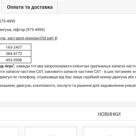
Оплата та доставка
 575-4995
игуна, ліфтер (575-4995)
ула, застарілі номери/Old part #
:
163-2437
384-4172
453-5998
рд-Агро"
, завжди готова запропонувати клієнтам оригінальні запасні части
ати запасні частини CAT, замовити запасні частини CAT - в цих питаннях м
двигун по телефону, отримавши від Вас лише серійний номер двигуна або 
є машини, двигуни, компоненти, послуги та рішення для задоволення унікал
НОВИНКИ