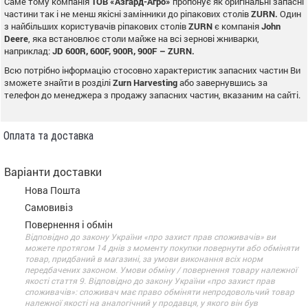
Саме тому компанія
ТОВ «Азгард-Агро»
пропонує як оригінальні запасні
частини так і не менш якісні замінники до ріпакових столів
ZURN
.
Один
з найбільших користувачів ріпакових столів
ZURN
є компанія
John
Deere
, яка встановлює столи майже на всі зернові жниварки,
наприклад:
JD
600
R
, 600
F
, 900
R
, 900
F
–
ZURN
.
Всю потрібно інформацію стосовно характеристик запасних частин Ви
зможете знайти в розділі
Zurn
Harvesting
або завернувшись за
телефон до менеджера з продажу запасних частин, вказаним на сайті.
Оплата та доставка
Варіанти доставки
Нова Пошта
Самовивіз
Повернення і обмін
Відповідно до закону України «про захист прав споживачів» ви
можете протягом 14 днів з моменту покупки повернути або обміняти
товар, придбаний в магазині, за умови виконання всіх норм
передбачених законом. Умови обміну / повернення товару належної
якості стаття 9. Відповідно до закону України «про захист прав
споживачів»: споживач має право обміняти непродовольчий товар
належної якості на аналогічний у продавця, у якого він був