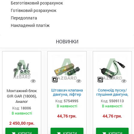
Безготівковий розрахунок
Готівковий розрахунок
Передоплата
Накладений платіж
НОВИНКИ
Штовхач клапана
Соленоїд пуску/
Монтажний блок
двигуна, ліфтер
глушіння двигуна,
GIR GAR (18006),
(575-4995)
актуатор (550-
Код:
5754995
Код:
5509113
Аналог
9113)
В наявності
В наявності
Код:
18006
В наявності
44,76 грн.
44,76 грн.
2 450,00 грн.
КУПИТИ
КУПИТИ
КУПИТИ