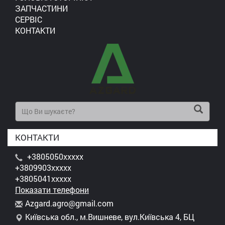
ЗАПЧАСТИНИ
СЕРВІС
КОНТАКТИ
КОНТАКТИ
+3805050xxxxx
+3809903xxxxx
+3805041xxxxx
Показати телефони
A
zga
rd.
agr
o@g
mai
l.c
om
Київська обл., м.Вишневе, вул.Київська 4, БЦ