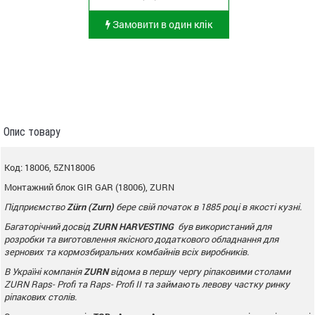
Замовити в один клік
Опис товару
Код: 18006, 5ZN18006
Монтажний блок GIR GAR (18006), ZURN
Підприємство
Zürn (
Zurn
)
бере свій початок в 1885 році в якості кузні.
Багаторічний досвід
ZURN
HARVESTING
був використаний для
розробки та виготовлення якісного додаткового
обладнання для
зернових та кормозбиральних комбайнів всіх виробників.
В Україні компанія
ZURN
відома в першу чергу ріпаковими столами
ZURN
Raps
-
Profi
та Raps- Profi II та займають левову частку ринку
ріпакових столів.