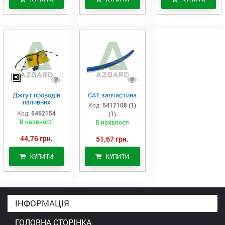
Джгут проводів
САТ запчастина
паливних
Код:
5417108 (1)
форсунок CAT
Код:
5462154
(1)
C7/C9 (546-2154)
В наявності
В наявності
44,76 грн.
51,67 грн.
КУПИТИ
КУПИТИ
ІНФОРМАЦІЯ
ГОЛОВНА СТОРІНКА