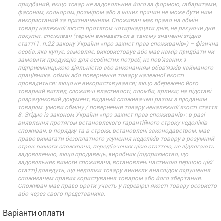
придбаний, якщо товар не задовольнив його за формою, габаритами,
фасоном, кольором, розміром або з інших причин не може бути ним
використаний за призначенням. Споживач має право на обмін
товару належної якості протягом чотирнадцяти днів, не рахуючи дня
покупки. споживач (термін вживається в такому значенні згідно
статті 1. п.22 закону України «про захист прав споживачів») – фізична
особа, яка купує, замовляє, використовує або має намір придбати чи
замовити продукцію для особистих потреб, не пов’язаних з
підприємницькою діяльністю або виконанням обов’язків найманого
працівника. обмін або повернення товару належної якості
провадиться: якщо не використовувався; якщо збережено його
товарний вигляд, споживчі властивості, пломби, ярлики; на підставі
розрахунковий документ, виданий споживачеві разом з проданим
товаром. умови обміну / повернення товару неналежної якості стаття
8. Згідно із законом України «про захист прав споживачів»: в разі
виявлення протягом встановленого гарантійного строку недоліків
споживач, в порядку та в строки, встановлені законодавством, має
право вимагати безоплатного усунення недоліків товару в розумний
строк. вимоги споживача, передбачених цією статтею, не підлягають
задоволенню, якщо продавець, виробник (підприємство, що
задовольняє вимоги споживача, встановлені частиною першою цієї
статті) доведуть, що недоліки товару виникли внаслідок порушення
споживачем правил користування товаром або його зберігання.
Споживач має право брати участь у перевірці якості товару особисто
або через свого представника.
Варіанти оплати