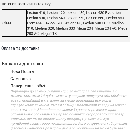
Встановлюється на техніку:
Lexion 410, Lexion 420, Lexion 430, Lexion 430 Evolution,
Lexion 530, Lexion 540, Lexion 550, Lexion 560, Lexion 560
Claas
Montana, Lexion 570, Lexion 580, Lexion 580 MTS, Medion
310, Medion 320, Medion 330, Mega 204, Mega 204 AC, Mega
208 AC, Mega 218
Оплата та доставка
Варіанти доставки
Нова Пошта
Самовивіз
Повернення і обмін
Відповідно до закону України «про захист прав споживачів» ви
можете протягом 14 днів з моменту покупки повернути або обміняти
товар, придбаний в магазині, за умови виконання всіх норм
передбачених законом. Умови обміну / повернення товару належної
якості стаття 9. Відповідно до закону України «про захист прав
споживачів»: споживач має право обміняти непродовольчий товар
належної якості на аналогічний у продавця, у якого він був
придбаний, якщо товар не задовольнив його за формою, габаритами,
фасоном, кольором, розміром або з інших причин не може бути ним