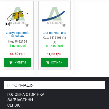
Джгут проводів
САТ запчастина
паливних
Код:
5417108 (1)
форсунок CAT
Код:
5462154
(1)
C7/C9 (546-2154)
В наявності
В наявності
44,69 грн.
51,63 грн.
КУПИТИ
КУПИТИ
ІНФОРМАЦІЯ
ГОЛОВНА СТОРІНКА
ЗАПЧАСТИНИ
СЕРВІС