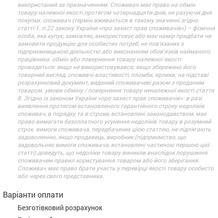
використаний за призначенням. Споживач має право на обмін
товару належної якості протягом чотирнадцяти днів, не рахуючи дня
покупки. споживач (термін вживається в такому значенні згідно
статті 1. п.22 закону України «про захист прав споживачів») – фізична
особа, яка купує, замовляє, використовує або має намір придбати чи
замовити продукцію для особистих потреб, не пов’язаних з
підприємницькою діяльністю або виконанням обов’язків найманого
працівника. обмін або повернення товару належної якості
провадиться: якщо не використовувався; якщо збережено його
товарний вигляд, споживчі властивості, пломби, ярлики; на підставі
розрахунковий документ, виданий споживачеві разом з проданим
товаром. умови обміну / повернення товару неналежної якості стаття
8. Згідно із законом України «про захист прав споживачів»: в разі
виявлення протягом встановленого гарантійного строку недоліків
споживач, в порядку та в строки, встановлені законодавством, має
право вимагати безоплатного усунення недоліків товару в розумний
строк. вимоги споживача, передбачених цією статтею, не підлягають
задоволенню, якщо продавець, виробник (підприємство, що
задовольняє вимоги споживача, встановлені частиною першою цієї
статті) доведуть, що недоліки товару виникли внаслідок порушення
споживачем правил користування товаром або його зберігання.
Споживач має право брати участь у перевірці якості товару особисто
або через свого представника.
Варіанти оплати
Безготівковий розрахунок