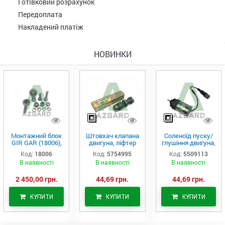
Готівковий розрахунок
Передоплата
Накладений платіж
НОВИНКИ
Монтажний блок
Штовхач клапана
Соленоїд пуску/
GIR GAR (18006),
двигуна, ліфтер
глушіння двигуна,
Аналог
(575-4995)
актуатор (550-
Код:
18006
Код:
5754995
Код:
5509113
9113)
В наявності
В наявності
В наявності
2 450,00 грн.
44,69 грн.
44,69 грн.
КУПИТИ
КУПИТИ
КУПИТИ