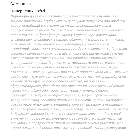
Самовивіз
Повернення і обмін
Відповідно до закону України «про захист прав споживачів» ви
можете протягом 14 днів з моменту покупки повернути або обміняти
товар, придбаний в магазині, за умови виконання всіх норм
передбачених законом. Умови обміну / повернення товару належної
якості стаття 9. Відповідно до закону України «про захист прав
споживачів»: споживач має право обміняти непродовольчий товар
належної якості на аналогічний у продавця, у якого він був
придбаний, якщо товар не задовольнив його за формою, габаритами,
фасоном, кольором, розміром або з інших причин не може бути ним
використаний за призначенням. Споживач має право на обмін
товару належної якості протягом чотирнадцяти днів, не рахуючи дня
покупки. споживач (термін вживається в такому значенні згідно
статті 1. п.22 закону України «про захист прав споживачів») – фізична
особа, яка купує, замовляє, використовує або має намір придбати чи
замовити продукцію для особистих потреб, не пов’язаних з
підприємницькою діяльністю або виконанням обов’язків найманого
працівника. обмін або повернення товару належної якості
провадиться: якщо не використовувався; якщо збережено його
товарний вигляд, споживчі властивості, пломби, ярлики; на підставі
розрахунковий документ, виданий споживачеві разом з проданим
товаром. умови обміну / повернення товару неналежної якості стаття
8. Згідно із законом України «про захист прав споживачів»: в разі
виявлення протягом встановленого гарантійного строку недоліків
споживач, в порядку та в строки, встановлені законодавством, має
право вимагати безоплатного усунення недоліків товару в розумний