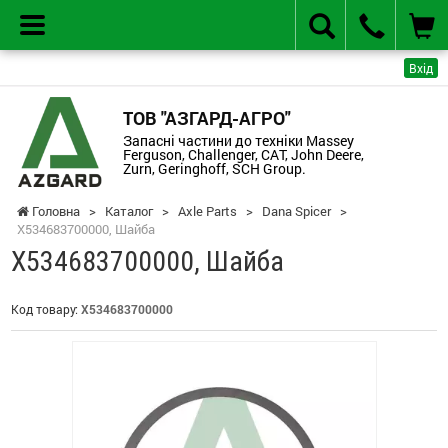
Вхід
ТОВ "АЗГАРД-АГРО"
Запасні частини до техніки Massey
Ferguson, Challenger, CAT, John Deere,
Zurn, Geringhoff, SCH Group.
Головна
>
Каталог
>
Axle Parts
>
Dana Spicer
>
X534683700000, Шайба
X534683700000, Шайба
Код товару:
X534683700000