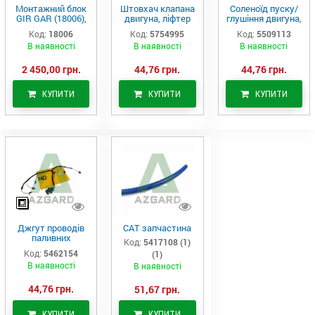
Монтажний блок
Штовхач клапана
Соленоїд пуску/
GIR GAR (18006),
двигуна, ліфтер
глушіння двигуна,
Аналог
(575-4995)
актуатор (550-
Код:
18006
Код:
5754995
Код:
5509113
9113)
В наявності
В наявності
В наявності
2 450,00 грн.
44,76 грн.
44,76 грн.
КУПИТИ
КУПИТИ
КУПИТИ
Джгут проводів
САТ запчастина
паливних
Код:
5417108 (1)
форсунок CAT
Код:
5462154
(1)
C7/C9 (546-2154)
В наявності
В наявності
44,76 грн.
51,67 грн.
КУПИТИ
КУПИТИ