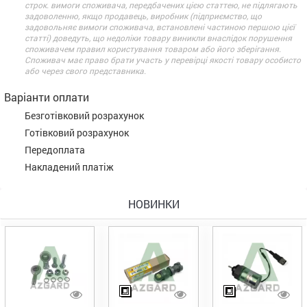
строк. вимоги споживача, передбачених цією статтею, не підлягають
задоволенню, якщо продавець, виробник (підприємство, що
задовольняє вимоги споживача, встановлені частиною першою цієї
статті) доведуть, що недоліки товару виникли внаслідок порушення
споживачем правил користування товаром або його зберігання.
Споживач має право брати участь у перевірці якості товару особисто
або через свого представника.
Варіанти оплати
Безготівковий розрахунок
Готівковий розрахунок
Передоплата
Накладений платіж
НОВИНКИ