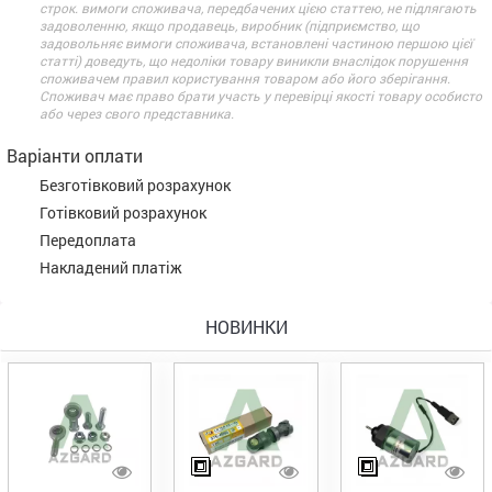
строк. вимоги споживача, передбачених цією статтею, не підлягають
задоволенню, якщо продавець, виробник (підприємство, що
задовольняє вимоги споживача, встановлені частиною першою цієї
статті) доведуть, що недоліки товару виникли внаслідок порушення
споживачем правил користування товаром або його зберігання.
Споживач має право брати участь у перевірці якості товару особисто
або через свого представника.
Варіанти оплати
Безготівковий розрахунок
Готівковий розрахунок
Передоплата
Накладений платіж
НОВИНКИ