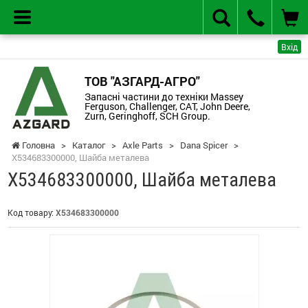
Вхід
ТОВ "АЗГАРД-АГРО"
Запасні частини до техніки Massey
Ferguson, Challenger, CAT, John Deere,
Zurn, Geringhoff, SCH Group.
Головна
>
Каталог
>
Axle Parts
>
Dana Spicer
>
X534683300000, Шайба металева
X534683300000, Шайба металева
Код товару:
X534683300000