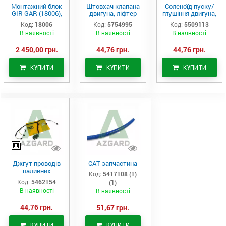
Монтажний блок
Штовхач клапана
Соленоїд пуску/
GIR GAR (18006),
двигуна, ліфтер
глушіння двигуна,
Аналог
(575-4995)
актуатор (550-
Код:
18006
Код:
5754995
Код:
5509113
9113)
В наявності
В наявності
В наявності
2 450,00 грн.
44,76 грн.
44,76 грн.
КУПИТИ
КУПИТИ
КУПИТИ
Джгут проводів
САТ запчастина
паливних
Код:
5417108 (1)
форсунок CAT
Код:
5462154
(1)
C7/C9 (546-2154)
В наявності
В наявності
44,76 грн.
51,67 грн.
КУПИТИ
КУПИТИ