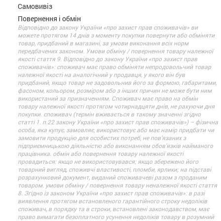
Самовивіз
Повернення і обмін
Відповідно до закону України «про захист прав споживачів» ви
можете протягом 14 днів з моменту покупки повернути або обміняти
товар, придбаний в магазині, за умови виконання всіх норм
передбачених законом. Умови обміну / повернення товару належної
якості стаття 9. Відповідно до закону України «про захист прав
споживачів»: споживач має право обміняти непродовольчий товар
належної якості на аналогічний у продавця, у якого він був
придбаний, якщо товар не задовольнив його за формою, габаритами,
фасоном, кольором, розміром або з інших причин не може бути ним
використаний за призначенням. Споживач має право на обмін
товару належної якості протягом чотирнадцяти днів, не рахуючи дня
покупки. споживач (термін вживається в такому значенні згідно
статті 1. п.22 закону України «про захист прав споживачів») – фізична
особа, яка купує, замовляє, використовує або має намір придбати чи
замовити продукцію для особистих потреб, не пов’язаних з
підприємницькою діяльністю або виконанням обов’язків найманого
працівника. обмін або повернення товару належної якості
провадиться: якщо не використовувався; якщо збережено його
товарний вигляд, споживчі властивості, пломби, ярлики; на підставі
розрахунковий документ, виданий споживачеві разом з проданим
товаром. умови обміну / повернення товару неналежної якості стаття
8. Згідно із законом України «про захист прав споживачів»: в разі
виявлення протягом встановленого гарантійного строку недоліків
споживач, в порядку та в строки, встановлені законодавством, має
право вимагати безоплатного усунення недоліків товару в розумний