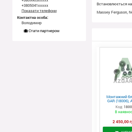
+3809903xxxxx
Встановлюється на 
+3805041xxxxx
Показати телефони
Massey Ferguson, Ne
Контактна особа:
Володимир
Стати партнером
Монтажний бл
GAR (18006), 
Код:
180
В наявнос
2 450,00 г