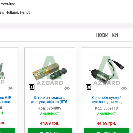
техніку:
w Holland, Fendt
НОВИНКИ
ок GIR
Штовхач клапана
Соленоїд пуску/
Аналог
двигуна, ліфтер (575-
глушіння двигуна,
4995)
актуатор (550-9113)
06
Код:
5754995
Код:
5509113
ті
В наявності
В наявності
рн.
44,69 грн.
44,69 грн.