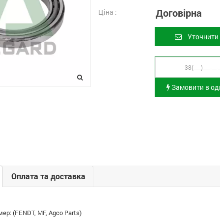
Договірна
Ціна :
Уточнити 
Замовити в оди
Оплата та доставка
ер: (FENDT, MF, Agco Parts)