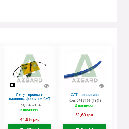
Джгут проводів
САТ запчастина
паливних форсунок CAT
Код:
5417108 (1) (1)
C7/C9 (546-2154)
Код:
5462154
В наявності
В наявності
51,63 грн.
44,69 грн.