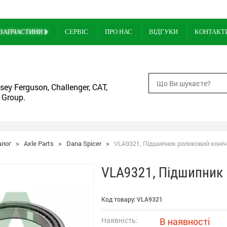
ЗАПЧАСТИНИ
СЕРВІС
ПРО НАС
ВІДГУКИ
КОНТАКТ
ey Ferguson, Challenger, CAT,
 Group.
алог
>
Axle Parts
>
Dana Spicer
>
VLA9321, Підшипник роликовий коні
VLA9321, Підшипник 
Код товару:
VLA9321
Наявність:
В наявності