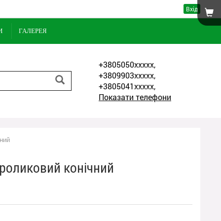
Вхід
И
ГАЛЕРЕЯ
+3805050xxxxx,
+3809903xxxxx,
+3805041xxxxx,
Показати телефони
чний
роликовий конічний