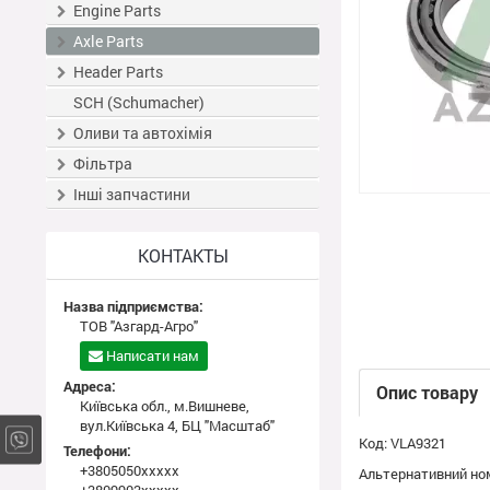
Engine Parts
Axle Parts
Header Parts
SCH (Schumacher)
Оливи та автохімія
Фільтра
Інші запчастини
КОНТАКТЫ
Назва підприємства:
ТОВ "Азгард-Агро"
Написати нам
Адреса:
Опис товару
Київська обл., м.Вишневе,
вул.Київська 4, БЦ "Масштаб"
Код: VLA9321
Телефони:
+3805050xxxxx
Альтернативний ном