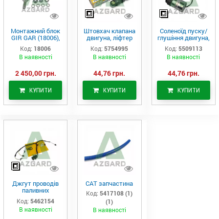
Монтажний блок
Штовхач клапана
Соленоїд пуску/
GIR GAR (18006),
двигуна, ліфтер
глушіння двигуна,
Аналог
(575-4995)
актуатор (550-
Код:
18006
Код:
5754995
Код:
5509113
9113)
В наявності
В наявності
В наявності
2 450,00 грн.
44,76 грн.
44,76 грн.
КУПИТИ
КУПИТИ
КУПИТИ
Джгут проводів
САТ запчастина
паливних
Код:
5417108 (1)
форсунок CAT
Код:
5462154
(1)
C7/C9 (546-2154)
В наявності
В наявності