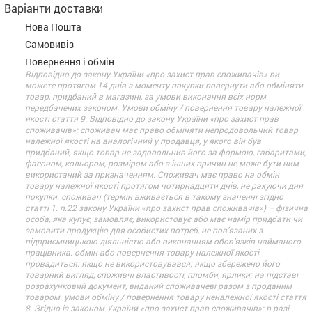
Варіанти доставки
Нова Пошта
Самовивіз
Повернення і обмін
Відповідно до закону України «про захист прав споживачів» ви
можете протягом 14 днів з моменту покупки повернути або обміняти
товар, придбаний в магазині, за умови виконання всіх норм
передбачених законом. Умови обміну / повернення товару належної
якості стаття 9. Відповідно до закону України «про захист прав
споживачів»: споживач має право обміняти непродовольчий товар
належної якості на аналогічний у продавця, у якого він був
придбаний, якщо товар не задовольнив його за формою, габаритами,
фасоном, кольором, розміром або з інших причин не може бути ним
використаний за призначенням. Споживач має право на обмін
товару належної якості протягом чотирнадцяти днів, не рахуючи дня
покупки. споживач (термін вживається в такому значенні згідно
статті 1. п.22 закону України «про захист прав споживачів») – фізична
особа, яка купує, замовляє, використовує або має намір придбати чи
замовити продукцію для особистих потреб, не пов’язаних з
підприємницькою діяльністю або виконанням обов’язків найманого
працівника. обмін або повернення товару належної якості
провадиться: якщо не використовувався; якщо збережено його
товарний вигляд, споживчі властивості, пломби, ярлики; на підставі
розрахунковий документ, виданий споживачеві разом з проданим
товаром. умови обміну / повернення товару неналежної якості стаття
8. Згідно із законом України «про захист прав споживачів»: в разі