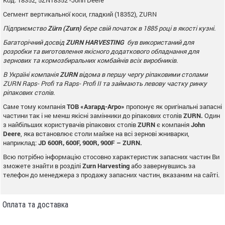
Сегмент вертикальної коси, гладкий (18352), ZURN
Підприємство
Zürn (
Zurn
)
бере свій початок в 1885 році в якості кузні.
Багаторічний досвід
ZURN
HARVESTING
був використаний для
розробки та виготовлення якісного додаткового
обладнання для
зернових та кормозбиральних комбайнів всіх виробників.
В Україні компанія
ZURN
відома в першу чергу ріпаковими столами
ZURN
Raps
-
Profi
та Raps- Profi II та займають левову частку ринку
ріпакових столів.
Саме тому компанія
ТОВ «Азгард-Агро»
пропонує як оригінальні запасні
частини так і не менш якісні замінники до ріпакових столів
ZURN
.
Один
з найбільших користувачів ріпакових столів
ZURN
є компанія
John
Deere
, яка встановлює столи майже на всі зернові жниварки,
наприклад:
JD
600
R
, 600
F
, 900
R
, 900
F
–
ZURN
.
Всю потрібно інформацію стосовно характеристик запасних частин Ви
зможете знайти в розділі
Zurn
Harvesting
або завернувшись за
телефон до менеджера з продажу запасних частин, вказаним на сайті.
Оплата та доставка