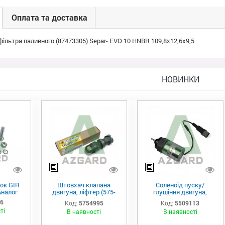
Оплата та доставка
ільтра паливного (87473305) Separ- EVO 10 HNBR 109,8x12,6x9,5
НОВИНКИ
ок GIR
Штовхач клапана
Соленоїд пуску/
Аналог
двигуна, ліфтер (575-
глушіння двигуна,
4995)
актуатор (550-9113)
06
Код:
5754995
Код:
5509113
ті
В наявності
В наявності