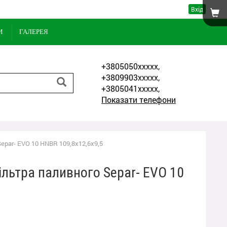
Вхід
И
ГАЛЕРЕЯ
+3805050xxxxx,
+3809903xxxxx,
+3805041xxxxx,
Показати телефони
epar- EVO 10 HNBR 109,8x12,6x9,5
льтра паливного Separ- EVO 10