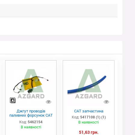
Джгут проводів
САТ запчастина
паливних форсунок CAT
Код:
5417108 (1) (1)
C7/C9 (546-2154)
Код:
5462154
В наявності
В наявності
51,63 грн.