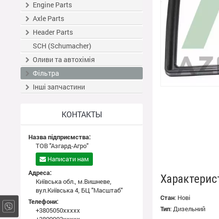
Engine Parts
Axle Parts
Header Parts
SCH (Schumacher)
Оливи та автохімія
Фільтра
Інші запчастини
КОНТАКТЫ
Назва підприємства:
ТОВ "Азгард-Агро"
Написати нам
Адреса:
Характерис
Київська обл., м.Вишневе,
вул.Київська 4, БЦ "Масштаб"
Стан
:
Нові
Телефони:
Тип
:
Дизельний
+3805050xxxxx