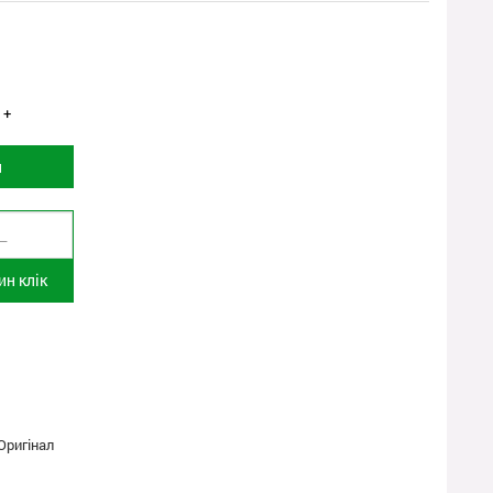
+
и
н клік
Оригінал