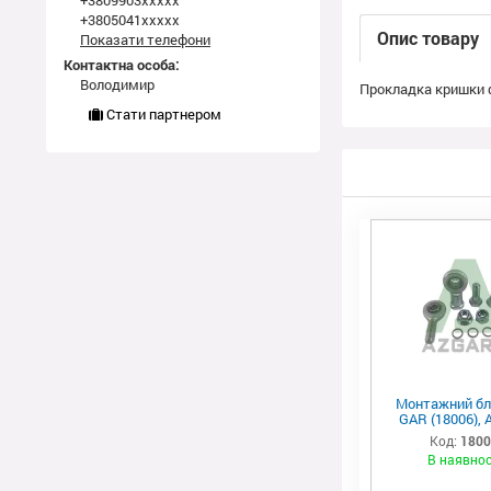
+3809903xxxxx
+3805041xxxxx
Опис товару
Показати телефони
Контактна особа:
Володимир
Прокладка кришки ф
Стати партнером
Монтажний бл
GAR (18006), 
Код:
180
В наявнос