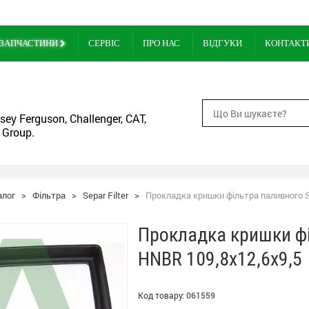
ЗАПЧАСТИНИ
СЕРВІС
ПРО НАС
ВІДГУКИ
КОНТАКТ
ey Ferguson, Challenger, CAT,
 Group.
алог
>
Фільтра
>
Separ Filter
>
Прокладка кришки фільтра паливного S
Прокладка кришки фі
HNBR 109,8x12,6x9,5
Код товару:
061559