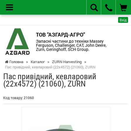
Вхід
ТОВ "АЗГАРД-АГРО"
Запасні частини до техніки Massey
Ferguson, Challenger, CAT, John Deere,
Zurn, Geringhoff, SCH Group.
Головна
>
Каталог
>
ZURN Harvesting
>
Пас привідний, кевларовий (22x4572) (21060), ZURN
Пас привідний, кевларовий
(22x4572) (21060), ZURN
Код товару:
21060