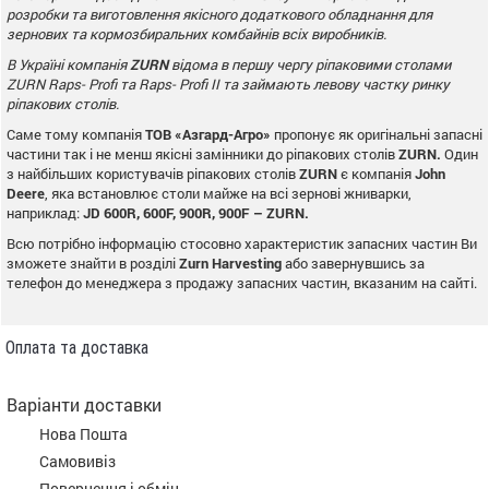
розробки та виготовлення якісного додаткового
обладнання для
зернових та кормозбиральних комбайнів всіх виробників.
В Україні компанія
ZURN
відома в першу чергу ріпаковими столами
ZURN
Raps
-
Profi
та Raps- Profi II та займають левову частку ринку
ріпакових столів.
Саме тому компанія
ТОВ «Азгард-Агро»
пропонує як оригінальні запасні
частини так і не менш якісні замінники до ріпакових столів
ZURN
.
Один
з найбільших користувачів ріпакових столів
ZURN
є компанія
John
Deere
, яка встановлює столи майже на всі зернові жниварки,
наприклад:
JD
600
R
, 600
F
, 900
R
, 900
F
–
ZURN
.
Всю потрібно інформацію стосовно характеристик запасних частин Ви
зможете знайти в розділі
Zurn
Harvesting
або завернувшись за
телефон до менеджера з продажу запасних частин, вказаним на сайті.
Оплата та доставка
Варіанти доставки
Нова Пошта
Самовивіз
Повернення і обмін