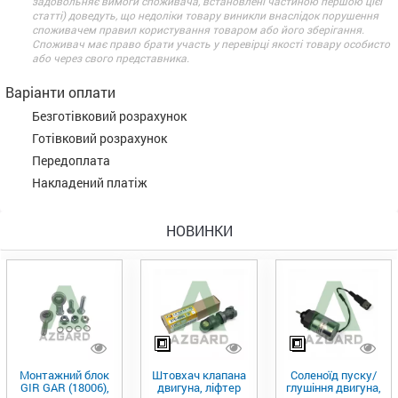
задовольняє вимоги споживача, встановлені частиною першою цієї
статті) доведуть, що недоліки товару виникли внаслідок порушення
споживачем правил користування товаром або його зберігання.
Споживач має право брати участь у перевірці якості товару особисто
або через свого представника.
Варіанти оплати
Безготівковий розрахунок
Готівковий розрахунок
Передоплата
Накладений платіж
НОВИНКИ
Монтажний блок
Штовхач клапана
Соленоїд пуску/
GIR GAR (18006),
двигуна, ліфтер
глушіння двигуна,