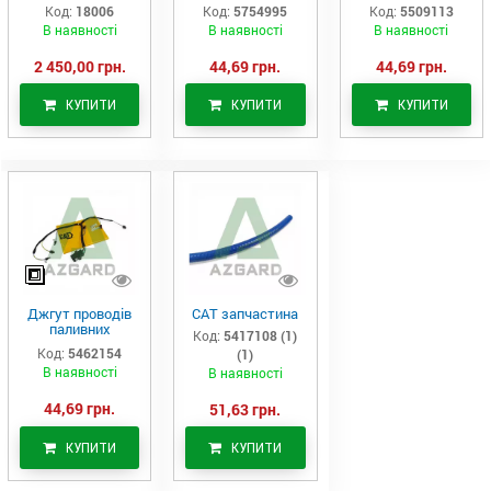
Аналог
(575-4995)
актуатор (550-
Код:
18006
Код:
5754995
Код:
5509113
9113)
В наявності
В наявності
В наявності
2 450,00 грн.
44,69 грн.
44,69 грн.
КУПИТИ
КУПИТИ
КУПИТИ
Джгут проводів
САТ запчастина
паливних
Код:
5417108 (1)
форсунок CAT
Код:
5462154
(1)
C7/C9 (546-2154)
В наявності
В наявності
44,69 грн.
51,63 грн.
КУПИТИ
КУПИТИ