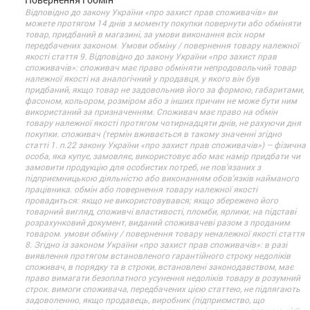
Відповідно до закону України «про захист прав споживачів» ви
можете протягом 14 днів з моменту покупки повернути або обміняти
товар, придбаний в магазині, за умови виконання всіх норм
передбачених законом. Умови обміну / повернення товару належної
якості стаття 9. Відповідно до закону України «про захист прав
споживачів»: споживач має право обміняти непродовольчий товар
належної якості на аналогічний у продавця, у якого він був
придбаний, якщо товар не задовольнив його за формою, габаритами,
фасоном, кольором, розміром або з інших причин не може бути ним
використаний за призначенням. Споживач має право на обмін
товару належної якості протягом чотирнадцяти днів, не рахуючи дня
покупки. споживач (термін вживається в такому значенні згідно
статті 1. п.22 закону України «про захист прав споживачів») – фізична
особа, яка купує, замовляє, використовує або має намір придбати чи
замовити продукцію для особистих потреб, не пов’язаних з
підприємницькою діяльністю або виконанням обов’язків найманого
працівника. обмін або повернення товару належної якості
провадиться: якщо не використовувався; якщо збережено його
товарний вигляд, споживчі властивості, пломби, ярлики; на підставі
розрахунковий документ, виданий споживачеві разом з проданим
товаром. умови обміну / повернення товару неналежної якості стаття
8. Згідно із законом України «про захист прав споживачів»: в разі
виявлення протягом встановленого гарантійного строку недоліків
споживач, в порядку та в строки, встановлені законодавством, має
право вимагати безоплатного усунення недоліків товару в розумний
строк. вимоги споживача, передбачених цією статтею, не підлягають
задоволенню, якщо продавець, виробник (підприємство, що