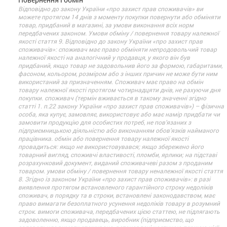
Відповідно до закону України «про захист прав споживачів» ви
можете протягом 14 днів з моменту покупки повернути або обміняти
товар, придбаний в магазині, за умови виконання всіх норм
передбачених законом. Умови обміну / повернення товару належної
якості стаття 9. Відповідно до закону України «про захист прав
споживачів»: споживач має право обміняти непродовольчий товар
належної якості на аналогічний у продавця, у якого він був
придбаний, якщо товар не задовольнив його за формою, габаритами,
фасоном, кольором, розміром або з інших причин не може бути ним
використаний за призначенням. Споживач має право на обмін
товару належної якості протягом чотирнадцяти днів, не рахуючи дня
покупки. споживач (термін вживається в такому значенні згідно
статті 1. п.22 закону України «про захист прав споживачів») – фізична
особа, яка купує, замовляє, використовує або має намір придбати чи
замовити продукцію для особистих потреб, не пов’язаних з
підприємницькою діяльністю або виконанням обов’язків найманого
працівника. обмін або повернення товару належної якості
провадиться: якщо не використовувався; якщо збережено його
товарний вигляд, споживчі властивості, пломби, ярлики; на підставі
розрахунковий документ, виданий споживачеві разом з проданим
товаром. умови обміну / повернення товару неналежної якості стаття
8. Згідно із законом України «про захист прав споживачів»: в разі
виявлення протягом встановленого гарантійного строку недоліків
споживач, в порядку та в строки, встановлені законодавством, має
право вимагати безоплатного усунення недоліків товару в розумний
строк. вимоги споживача, передбачених цією статтею, не підлягають
задоволенню, якщо продавець, виробник (підприємство, що