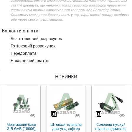
задовольняє вимоги споживача, встановлені частиною першою цієї
статті) доведуть, що недоліки товару виникли внаслідок порушення
споживачем правил користування товаром або його зберігання.
Споживач має право брати участь у перевірці якості товару особисто
або через свого представника.
Варіанти оплати
Безготівковий розрахунок
Готівковий розрахунок
Передоплата
Накладений платіж
НОВИНКИ
Монтажний блок
Штовхач клапана
Соленоїд пуску/
GIR GAR (18006),
двигуна, ліфтер
глушіння двигуна,