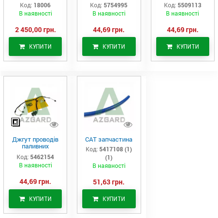
Аналог
(575-4995)
актуатор (550-
Код:
18006
Код:
5754995
Код:
5509113
9113)
В наявності
В наявності
В наявності
2 450,00 грн.
44,69 грн.
44,69 грн.
КУПИТИ
КУПИТИ
КУПИТИ
Джгут проводів
САТ запчастина
паливних
Код:
5417108 (1)
форсунок CAT
Код:
5462154
(1)
C7/C9 (546-2154)
В наявності
В наявності
44,69 грн.
51,63 грн.
КУПИТИ
КУПИТИ