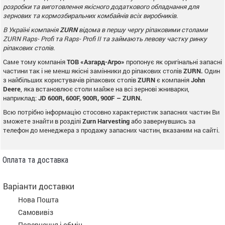
розробки та виготовлення якісного додаткового
обладнання для
зернових та кормозбиральних комбайнів всіх виробників.
В Україні компанія
ZURN
відома в першу чергу ріпаковими столами
ZURN
Raps
-
Profi
та Raps- Profi II та займають левову частку ринку
ріпакових столів.
Саме тому компанія
ТОВ «Азгард-Агро»
пропонує як оригінальні запасні
частини так і не менш якісні замінники до ріпакових столів
ZURN
.
Один
з найбільших користувачів ріпакових столів
ZURN
є компанія
John
Deere
, яка встановлює столи майже на всі зернові жниварки,
наприклад:
JD
600
R
, 600
F
, 900
R
, 900
F
–
ZURN
.
Всю потрібно інформацію стосовно характеристик запасних частин Ви
зможете знайти в розділі
Zurn
Harvesting
або завернувшись за
телефон до менеджера з продажу запасних частин, вказаним на сайті.
Оплата та доставка
Варіанти доставки
Нова Пошта
Самовивіз
Повернення і обмін