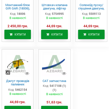
Монтажний блок
Штовхач клапана
Соленоїд пуску/
GIR GAR (18006),
двигуна, ліфтер
глушіння двигуна,
Аналог
(575-4995)
актуатор (550-
Код:
18006
Код:
5754995
Код:
5509113
9113)
В наявності
В наявності
В наявності
2 450,00 грн.
44,69 грн.
44,69 грн.
КУПИТИ
КУПИТИ
КУПИТИ
Джгут проводів
САТ запчастина
паливних
Код:
5417108 (1)
форсунок CAT
Код:
5462154
(1)
C7/C9 (546-2154)
В наявності
В наявності
44,69 грн.
51,63 грн.