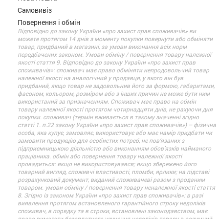
Самовивіз
Повернення і обмін
Відповідно до закону України «про захист прав споживачів» ви
можете протягом 14 днів з моменту покупки повернути або обміняти
товар, придбаний в магазині, за умови виконання всіх норм
передбачених законом. Умови обміну / повернення товару належної
якості стаття 9. Відповідно до закону України «про захист прав
споживачів»: споживач має право обміняти непродовольчий товар
належної якості на аналогічний у продавця, у якого він був
придбаний, якщо товар не задовольнив його за формою, габаритами,
фасоном, кольором, розміром або з інших причин не може бути ним
використаний за призначенням. Споживач має право на обмін
товару належної якості протягом чотирнадцяти днів, не рахуючи дня
покупки. споживач (термін вживається в такому значенні згідно
статті 1. п.22 закону України «про захист прав споживачів») – фізична
особа, яка купує, замовляє, використовує або має намір придбати чи
замовити продукцію для особистих потреб, не пов’язаних з
підприємницькою діяльністю або виконанням обов’язків найманого
працівника. обмін або повернення товару належної якості
провадиться: якщо не використовувався; якщо збережено його
товарний вигляд, споживчі властивості, пломби, ярлики; на підставі
розрахунковий документ, виданий споживачеві разом з проданим
товаром. умови обміну / повернення товару неналежної якості стаття
8. Згідно із законом України «про захист прав споживачів»: в разі
виявлення протягом встановленого гарантійного строку недоліків
споживач, в порядку та в строки, встановлені законодавством, має
право вимагати безоплатного усунення недоліків товару в розумний