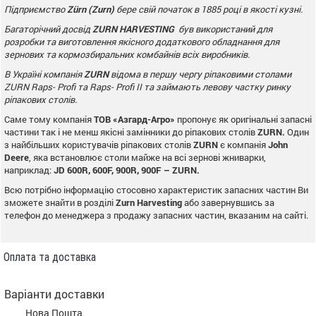
Підприємство
Zürn (
Zurn
)
бере свій початок в 1885 році в якості кузні.
Багаторічний досвід
ZURN
HARVESTING
був використаний для
розробки та виготовлення якісного додаткового
обладнання для
зернових та кормозбиральних комбайнів всіх виробників.
В Україні компанія
ZURN
відома в першу чергу ріпаковими столами
ZURN
Raps
-
Profi
та Raps- Profi II та займають левову частку ринку
ріпакових столів.
Саме тому компанія
ТОВ «Азгард-Агро»
пропонує як оригінальні запасні
частини так і не менш якісні замінники до ріпакових столів
ZURN
.
Один
з найбільших користувачів ріпакових столів
ZURN
є компанія
John
Deere
, яка встановлює столи майже на всі зернові жниварки,
наприклад:
JD
600
R
, 600
F
, 900
R
, 900
F
–
ZURN
.
Всю потрібно інформацію стосовно характеристик запасних частин Ви
зможете знайти в розділі
Zurn
Harvesting
або завернувшись за
телефон до менеджера з продажу запасних частин, вказаним на сайті.
Оплата та доставка
Варіанти доставки
Нова Пошта