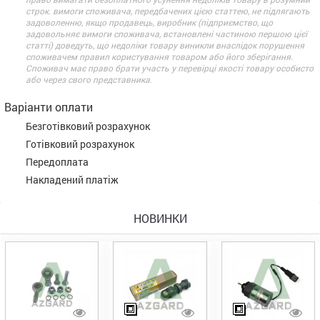
строк. вимоги споживача, передбачених цією статтею, не підлягають
задоволенню, якщо продавець, виробник (підприємство, що
задовольняє вимоги споживача, встановлені частиною першою цієї
статті) доведуть, що недоліки товару виникли внаслідок порушення
споживачем правил користування товаром або його зберігання.
Споживач має право брати участь у перевірці якості товару особисто
або через свого представника.
Варіанти оплати
Безготівковий розрахунок
Готівковий розрахунок
Передоплата
Накладений платіж
НОВИНКИ