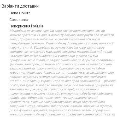
Варіанти доставки
Нова Пошта
Самовивіз
Повернення і обмін
Відповідно до закону України «про захист прав споживачів» ви
можете протягом 14 днів з моменту покупки повернути або обміняти
товар, придбаний в магазині, за умови виконання всіх норм
передбачених законом. Умови обміну / повернення товару належної
якості стаття 9. Відповідно до закону України «про захист прав
споживачів»: споживач має право обміняти непродовольчий товар
належної якості на аналогічний у продавця, у якого він був
придбаний, якщо товар не задовольнив його за формою, габаритами,
фасоном, кольором, розміром або з інших причин не може бути ним
використаний за призначенням. Споживач має право на обмін
товару належної якості протягом чотирнадцяти днів, не рахуючи дня
покупки. споживач (термін вживається в такому значенні згідно
статті 1. п.22 закону України «про захист прав споживачів») – фізична
особа, яка купує, замовляє, використовує або має намір придбати чи
замовити продукцію для особистих потреб, не пов’язаних з
підприємницькою діяльністю або виконанням обов’язків найманого
працівника. обмін або повернення товару належної якості
провадиться: якщо не використовувався; якщо збережено його
товарний вигляд, споживчі властивості, пломби, ярлики; на підставі
розрахунковий документ, виданий споживачеві разом з проданим
товаром. умови обміну / повернення товару неналежної якості стаття