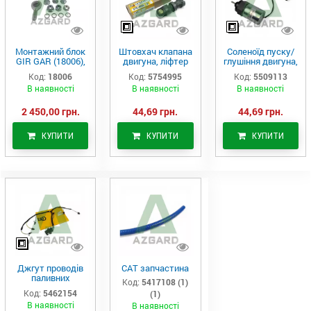
Монтажний блок
Штовхач клапана
Соленоїд пуску/
GIR GAR (18006),
двигуна, ліфтер
глушіння двигуна,
Аналог
(575-4995)
актуатор (550-
Код:
18006
Код:
5754995
Код:
5509113
9113)
В наявності
В наявності
В наявності
2 450,00 грн.
44,69 грн.
44,69 грн.
КУПИТИ
КУПИТИ
КУПИТИ
Джгут проводів
САТ запчастина
паливних
Код:
5417108 (1)
форсунок CAT
Код:
5462154
(1)
C7/C9 (546-2154)
В наявності
В наявності