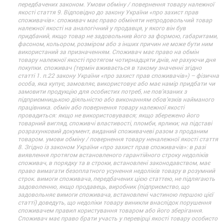
передбачених законом. Умови обміну / повернення товару належної
якості стаття 9. Відповідно до закону України «про захист прав
споживачів»: споживач має право обміняти непродовольчий товар
належної якості на аналогічний у продавця, у якого він був
придбаний, якщо товар не задовольнив його за формою, габаритами,
фасоном, кольором, розміром або з інших причин не може бути ним
використаний за призначенням. Споживач має право на обмін
товару належної якості протягом чотирнадцяти днів, не рахуючи дня
покупки. споживач (термін вживається в такому значенні згідно
статті 1. п.22 закону України «про захист прав споживачів») – фізична
особа, яка купує, замовляє, використовує або має намір придбати чи
замовити продукцію для особистих потреб, не пов’язаних з
підприємницькою діяльністю або виконанням обов’язків найманого
працівника. обмін або повернення товару належної якості
провадиться: якщо не використовувався; якщо збережено його
товарний вигляд, споживчі властивості, пломби, ярлики; на підставі
розрахунковий документ, виданий споживачеві разом з проданим
товаром. умови обміну / повернення товару неналежної якості стаття
8. Згідно із законом України «про захист прав споживачів»: в разі
виявлення протягом встановленого гарантійного строку недоліків
споживач, в порядку та в строки, встановлені законодавством, має
право вимагати безоплатного усунення недоліків товару в розумний
строк. вимоги споживача, передбачених цією статтею, не підлягають
задоволенню, якщо продавець, виробник (підприємство, що
задовольняє вимоги споживача, встановлені частиною першою цієї
статті) доведуть, що недоліки товару виникли внаслідок порушення
споживачем правил користування товаром або його зберігання.
Споживач має право брати участь у перевірці якості товару особисто