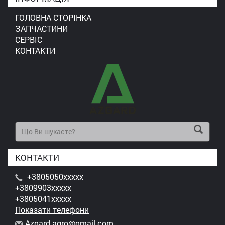
ГОЛОВНА СТОРІНКА
ЗАПЧАСТИНИ
СЕРВІС
КОНТАКТИ
КОНТАКТИ
+3805050xxxxx
+3809903xxxxx
+3805041xxxxx
Показати телефони
A
zga
rd.
agr
o@g
mai
l.c
om