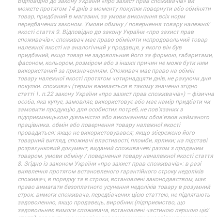
Відповідно до закону України «про захист прав споживачів» ви
можете протягом 14 днів з моменту покупки повернути або обміняти
товар, придбаний в магазині, за умови виконання всіх норм
передбачених законом. Умови обміну / повернення товару належної
якості стаття 9. Відповідно до закону України «про захист прав
споживачів»: споживач має право обміняти непродовольчий товар
належної якості на аналогічний у продавця, у якого він був
придбаний, якщо товар не задовольнив його за формою, габаритами,
фасоном, кольором, розміром або з інших причин не може бути ним
використаний за призначенням. Споживач має право на обмін
товару належної якості протягом чотирнадцяти днів, не рахуючи дня
покупки. споживач (термін вживається в такому значенні згідно
статті 1. п.22 закону України «про захист прав споживачів») – фізична
особа, яка купує, замовляє, використовує або має намір придбати чи
замовити продукцію для особистих потреб, не пов’язаних з
підприємницькою діяльністю або виконанням обов’язків найманого
працівника. обмін або повернення товару належної якості
провадиться: якщо не використовувався; якщо збережено його
товарний вигляд, споживчі властивості, пломби, ярлики; на підставі
розрахунковий документ, виданий споживачеві разом з проданим
товаром. умови обміну / повернення товару неналежної якості стаття
8. Згідно із законом України «про захист прав споживачів»: в разі
виявлення протягом встановленого гарантійного строку недоліків
споживач, в порядку та в строки, встановлені законодавством, має
право вимагати безоплатного усунення недоліків товару в розумний
строк. вимоги споживача, передбачених цією статтею, не підлягають
задоволенню, якщо продавець, виробник (підприємство, що
задовольняє вимоги споживача, встановлені частиною першою цієї