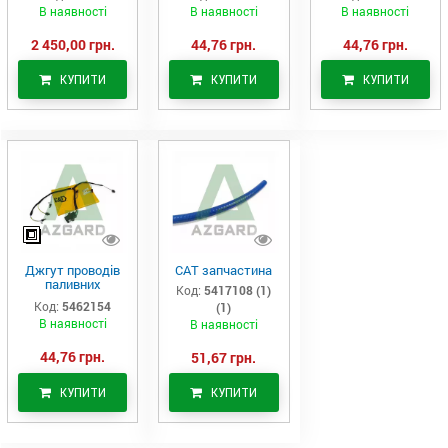
В наявності
В наявності
В наявності
2 450,00 грн.
44,76 грн.
44,76 грн.
КУПИТИ
КУПИТИ
КУПИТИ
Джгут проводів
САТ запчастина
паливних
Код:
5417108 (1)
форсунок CAT
Код:
5462154
(1)
C7/C9 (546-2154)
В наявності
В наявності
44,76 грн.
51,67 грн.
КУПИТИ
КУПИТИ