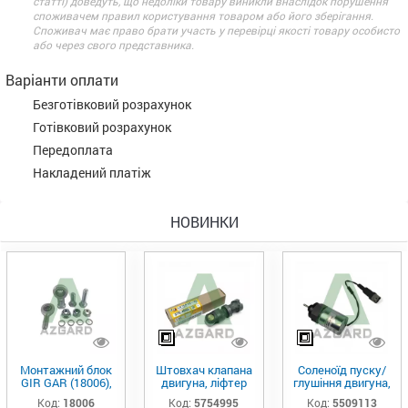
статті) доведуть, що недоліки товару виникли внаслідок порушення
споживачем правил користування товаром або його зберігання.
Споживач має право брати участь у перевірці якості товару особисто
або через свого представника.
Варіанти оплати
Безготівковий розрахунок
Готівковий розрахунок
Передоплата
Накладений платіж
НОВИНКИ
Монтажний блок
Штовхач клапана
Соленоїд пуску/
GIR GAR (18006),
двигуна, ліфтер
глушіння двигуна,
Аналог
(575-4995)
актуатор (550-
Код:
18006
Код:
5754995
Код:
5509113
9113)