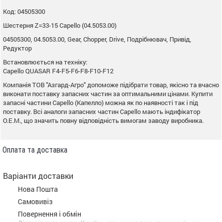
Код: 04505300
Шестерня Z=33-15 Capello (04.5053.00)
04505300, 04.5053.00, Gear, Chopper, Drive, Подрібнювач, Привід,
Редуктор
Встановлюється на техніку:
Capello QUASAR F4-F5-F6-F8-F10-F12
Компанія ТОВ "Азгард-Агро" допоможе підібрати товар, якісно та вчасно
виконати поставку запасних частин за оптимальними цінами. Купити
запасні частини Capello (Капелло) можна як по наявності так і під
поставку. Всі аналоги запасних частин Capello мають індифікатор
O.E.M., що значить повну відповідність вимогам заводу виробника.
Оплата та доставка
Варіанти доставки
Нова Пошта
Самовивіз
Повернення і обмін