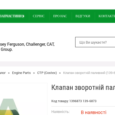
ЗАПЧАСТИНИ
СЕРВІС
ПРО НАС
ВІДГУКИ
КОНТАКТ
ey Ferguson, Challenger, CAT,
 Group.
алог
>
Engine Parts
>
CTP (Costex)
>
Клапан зворотній паливний (139-
Клапан зворотній па
Код товару:
1396873 139-6873
Наявність:
В наявності