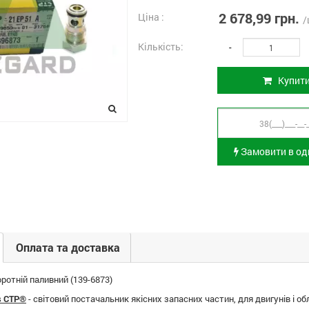
2 678,99 грн.
Ціна :
/
Кількість:
-
Купит
Замовити в оди
Оплата та доставка
ротній паливний (139-6873)
ts CTP®
- світовий постачальник якісних запасних частин, для двигунів і о