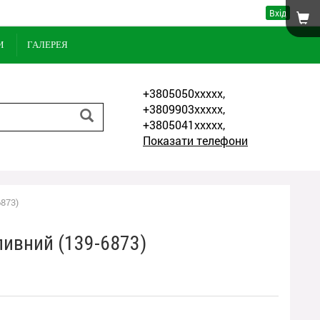
Вхід
И
ГАЛЕРЕЯ
+3805050xxxxx,
+3809903xxxxx,
+3805041xxxxx,
Показати телефони
6873)
ливний (139-6873)