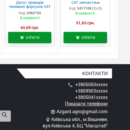
Джгут проводів
САТ запчастина
паливних форсунок CAT
Код:
5417108 (1) (1)
C7/C9 (546-2154)
Код:
5462154
В наявності
В наявності
51,63 грн.
44,69 грн.
КУПИТИ
КУПИТИ
КОНТАКТИ
+3805050xxxxx
+3809903xxxxx
+3805041xxxxx
Показати телефони
A
zga
rd.
agr
o@g
mai
l.c
om
Київська обл., м.Вишневе,
вул.Київська 4, БЦ "Масштаб"