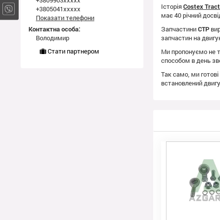
+3809903xxxxx
Історія
Costex Trac
+3805041xxxxx
має 40 річний досві
Показати телефони
Контактна особа:
Запчастини
CTP
вир
Володимир
запчастин на двиг
Стати партнером
Ми пропонуємо не т
способом в день зв
Так само, ми готові
встановлений двиг