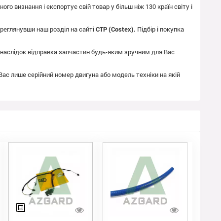
го визнання і експортує свій товар у більш ніж 130 країн світу і
реглянувши наш розділ на сайті
CTP (Costex).
Підбір і покупка
як наслідок відправка запчастин будь-яким зручним для Вас
 Вас лише серійний номер двигуна або модель техніки на якій