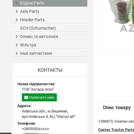
Engine Parts
Axle Parts
Header Parts
SCH (Schumacher)
Оливи та автохімія
Фільтра
Інші запчастини
КОНТАКТЫ
Назва підприємства:
ТОВ "Азгард-Агро"
Написати нам
Адреса:
Опис товару
Київська обл., м.Вишневе,
вул.Київська 4, БЦ "Масштаб"
1396873, Клапан зво
Телефони:
+3805050xxxxx
Costex Tractor Par