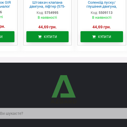
ок GIR
Штовхач клапана
Соленоїд пуску/
Аналог
двигуна, ліфтер (575-
глушіння двигуна,
4995)
актуатор (550-9113)
06
Код:
5754995
Код:
5509113
ті
В наявності
В наявності
рн.
44,69 грн.
44,69 грн.
ТИ
КУПИТИ
КУПИТИ