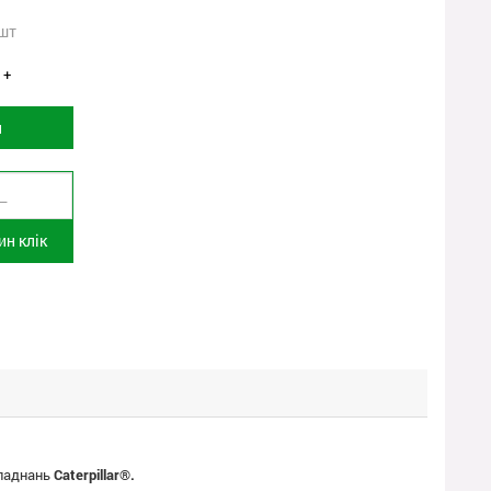
шт
+
и
н клік
бладнань
Caterpillar®.