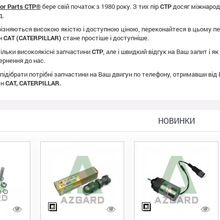
tor Parts CTP®
бере свій початок з 1980 року. З тих пір
CTP
досяг міжнародно
д.
ізняються високою якістю і доступною ціною, переконайтеся в цьому пе
ун
CAT (CATERPILLAR)
стане простіше і доступніше.
ільки високоякісні запчастини
CTP
, але і швидкий відгук на Ваш запит і 
ернення до нас.
 підібрати потрібні запчастини на Ваш двигун по телефону, отримавши від
ун
CAT, CATERPILLAR.
НОВИНКИ