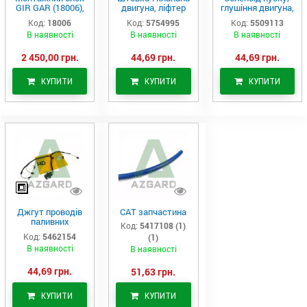
GIR GAR (18006),
двигуна, ліфтер
глушіння двигуна,
Аналог
(575-4995)
актуатор (550-
Код:
18006
Код:
5754995
Код:
5509113
9113)
В наявності
В наявності
В наявності
2 450,00 грн.
44,69 грн.
44,69 грн.
КУПИТИ
КУПИТИ
КУПИТИ
Джгут проводів
САТ запчастина
паливних
Код:
5417108 (1)
форсунок CAT
Код:
5462154
(1)
C7/C9 (546-2154)
В наявності
В наявності
44,69 грн.
51,63 грн.
КУПИТИ
КУПИТИ