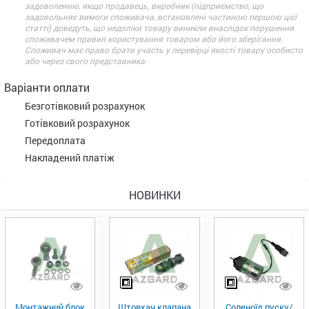
задоволенню, якщо продавець, виробник (підприємство, що
задовольняє вимоги споживача, встановлені частиною першою цієї
статті) доведуть, що недоліки товару виникли внаслідок порушення
споживачем правил користування товаром або його зберігання.
Споживач має право брати участь у перевірці якості товару особисто
або через свого представника.
Варіанти оплати
Безготівковий розрахунок
Готівковий розрахунок
Передоплата
Накладений платіж
НОВИНКИ
Монтажний блок
Штовхач клапана
Соленоїд пуску/