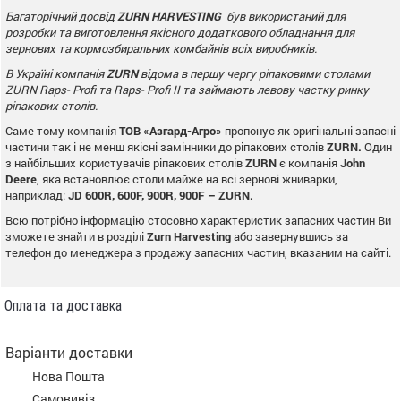
Багаторічний досвід
ZURN
HARVESTING
був використаний для
розробки та виготовлення якісного додаткового
обладнання для
зернових та кормозбиральних комбайнів всіх виробників.
В Україні компанія
ZURN
відома в першу чергу ріпаковими столами
ZURN
Raps
-
Profi
та Raps- Profi II та займають левову частку ринку
ріпакових столів.
Саме тому компанія
ТОВ «Азгард-Агро»
пропонує як оригінальні запасні
частини так і не менш якісні замінники до ріпакових столів
ZURN
.
Один
з найбільших користувачів ріпакових столів
ZURN
є компанія
John
Deere
, яка встановлює столи майже на всі зернові жниварки,
наприклад:
JD
600
R
, 600
F
, 900
R
, 900
F
–
ZURN
.
Всю потрібно інформацію стосовно характеристик запасних частин Ви
зможете знайти в розділі
Zurn
Harvesting
або завернувшись за
телефон до менеджера з продажу запасних частин, вказаним на сайті.
Оплата та доставка
Варіанти доставки
Нова Пошта
Самовивіз