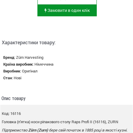
Замовити в один клік
Характеристики товару:
Бренд
:
Zürn Harvesting
Країна виробник
:
Німеччина
Виробник
:
Оригінал
Стан
:
Нові
Опис товару
Код: 16116
Головка (п'ятка) коси ріпакового столу Raps Profi II (16116), ZURN
Підприємство
Zürn (
Zurn
)
бере свій початок в 1885 році в якості кузні.