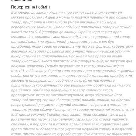
Повернення і обмін
Відповідно до закону України «про захист прав споживачів» ви
можете протягом 14 днів з моменту покупки повернути або обміняти
товар, придбаний в магазині, за умови виконання всіх норм
передбачених законом. Умови обміну / повернення товару належної
якості стаття 9. Відповідно до закону України «про захист прав
споживачів»: споживач має право обміняти непродовольчий товар
належної якості на аналогічний у продавця, у якого він був
придбаний, якщо товар не задовольнив його за формою, габаритами,
фасоном, кольором, розміром або з інших причин не може бути ним
використаний за призначенням. Споживач має право на обмін
товару належної якості протягом чотирнадцяти днів, не рахуючи дня
покупки. споживач (термін вживається в такому значенні згідно
статті 1. п.22 закону України «про захист прав споживачів») – фізична
особа, яка купує, замовляє, використовує або має намір придбати чи
замовити продукцію для особистих потреб, не пов’язаних з
підприємницькою діяльністю або виконанням обов’язків найманого
працівника. обмін або повернення товару належної якості
провадиться: якщо не використовувався; якщо збережено його
товарний вигляд, споживчі властивості, пломби, ярлики; на підставі
розрахунковий документ, виданий споживачеві разом з проданим
товаром. умови обміну / повернення товару неналежної якості стаття
8. Згідно із законом України «про захист прав споживачів»: в разі
виявлення протягом встановленого гарантійного строку недоліків
споживач, в порядку та в строки, встановлені законодавством, має
право вимагати безоплатного усунення недоліків товару в розумний
строк. вимоги споживача, передбачених цією статтею, не підлягають