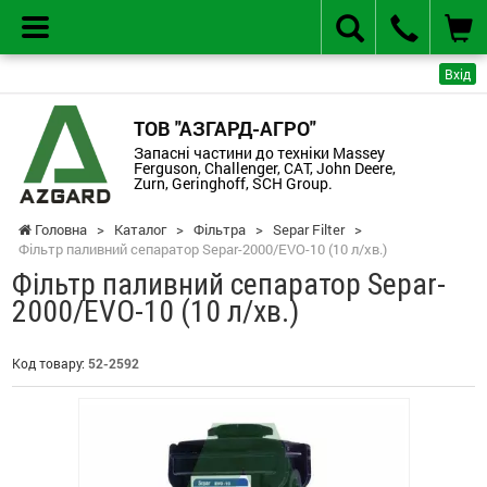
Вхід
ТОВ "АЗГАРД-АГРО"
Запасні частини до техніки Massey
Ferguson, Challenger, CAT, John Deere,
Zurn, Geringhoff, SCH Group.
Головна
>
Каталог
>
Фільтра
>
Separ Filter
>
Фільтр паливний сепаратор Separ-2000/EVO-10 (10 л/хв.)
Фільтр паливний сепаратор Separ-
2000/EVO-10 (10 л/хв.)
Код товару:
52-2592