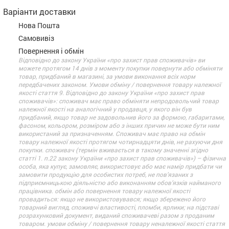
Варіанти доставки
Нова Пошта
Самовивіз
Повернення і обмін
Відповідно до закону України «про захист прав споживачів» ви
можете протягом 14 днів з моменту покупки повернути або обміняти
товар, придбаний в магазині, за умови виконання всіх норм
передбачених законом. Умови обміну / повернення товару належної
якості стаття 9. Відповідно до закону України «про захист прав
споживачів»: споживач має право обміняти непродовольчий товар
належної якості на аналогічний у продавця, у якого він був
придбаний, якщо товар не задовольнив його за формою, габаритами,
фасоном, кольором, розміром або з інших причин не може бути ним
використаний за призначенням. Споживач має право на обмін
товару належної якості протягом чотирнадцяти днів, не рахуючи дня
покупки. споживач (термін вживається в такому значенні згідно
статті 1. п.22 закону України «про захист прав споживачів») – фізична
особа, яка купує, замовляє, використовує або має намір придбати чи
замовити продукцію для особистих потреб, не пов’язаних з
підприємницькою діяльністю або виконанням обов’язків найманого
працівника. обмін або повернення товару належної якості
провадиться: якщо не використовувався; якщо збережено його
товарний вигляд, споживчі властивості, пломби, ярлики; на підставі
розрахунковий документ, виданий споживачеві разом з проданим
товаром. умови обміну / повернення товару неналежної якості стаття