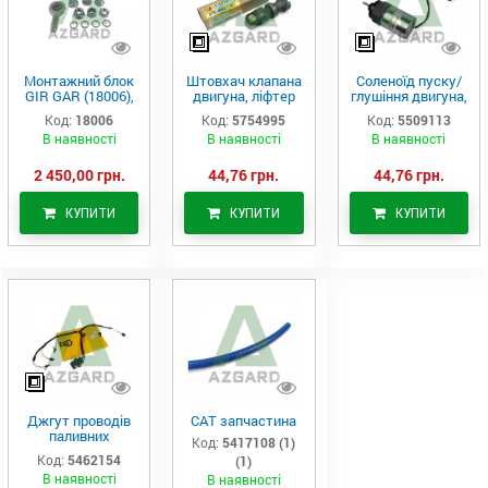
Монтажний блок
Штовхач клапана
Соленоїд пуску/
GIR GAR (18006),
двигуна, ліфтер
глушіння двигуна,
Аналог
(575-4995)
актуатор (550-
Код:
18006
Код:
5754995
Код:
5509113
9113)
В наявності
В наявності
В наявності
2 450,00 грн.
44,76 грн.
44,76 грн.
КУПИТИ
КУПИТИ
КУПИТИ
Джгут проводів
САТ запчастина
паливних
Код:
5417108 (1)
форсунок CAT
Код:
5462154
(1)
C7/C9 (546-2154)
В наявності
В наявності