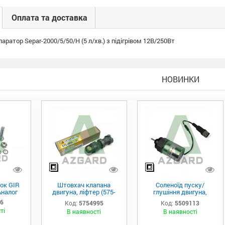
Оплата та доставка
аратор Separ-2000/5/50/Н (5 л/хв.) з підігрівом 12В/250Вт
НОВИНКИ
ок GIR
Штовхач клапана
Соленоїд пуску/
Аналог
двигуна, ліфтер (575-
глушіння двигуна,
4995)
актуатор (550-9113)
06
Код:
5754995
Код:
5509113
ті
В наявності
В наявності