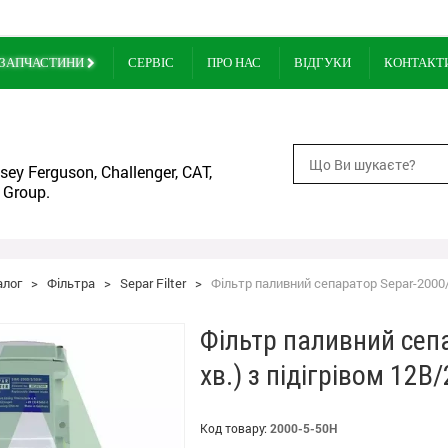
ЗАПЧАСТИНИ
СЕРВІС
ПРО НАС
ВІДГУКИ
КОНТАКТ
ey Ferguson, Challenger, CAT,
 Group.
алог
>
Фільтра
>
Separ Filter
>
Фільтр паливний сепаратор Separ-2000/5
Фільтр паливний сепа
хв.) з підігрівом 12В
Код товару:
2000-5-50Н