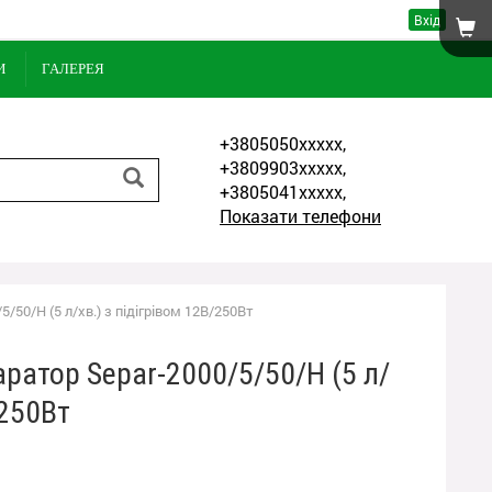
Вхід
И
ГАЛЕРЕЯ
+3805050xxxxx,
+3809903xxxxx,
+3805041xxxxx,
Показати телефони
/50/Н (5 л/хв.) з підігрівом 12В/250Вт
ратор Separ-2000/5/50/Н (5 л/
/250Вт