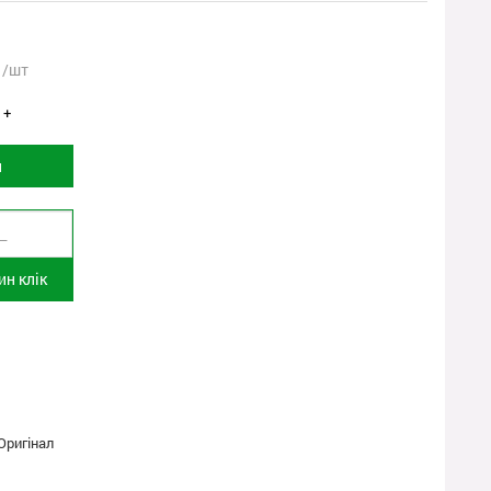
/шт
+
и
н клік
Оригінал