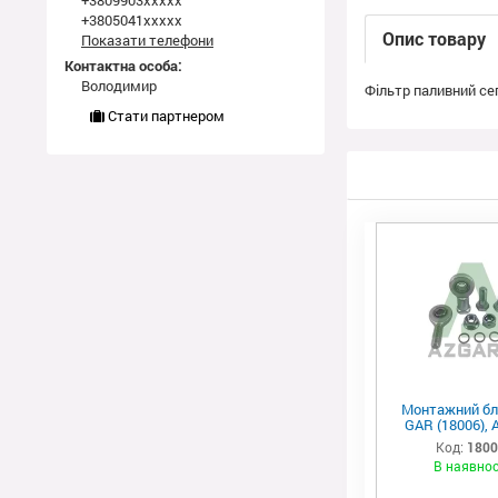
+3809903xxxxx
+3805041xxxxx
Опис товару
Показати телефони
Контактна особа:
Володимир
Фільтр паливний сеп
Стати партнером
Монтажний бл
GAR (18006), 
Код:
180
В наявнос