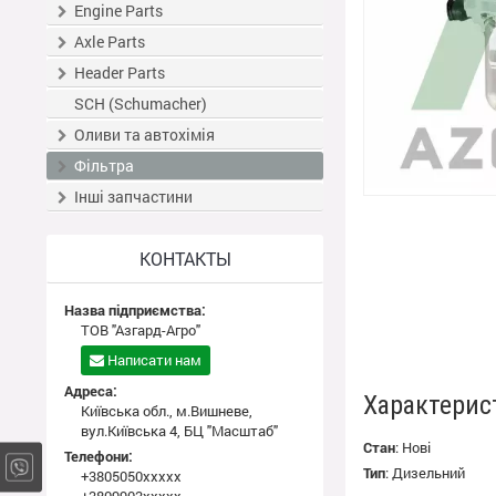
Engine Parts
Axle Parts
Header Parts
SCH (Schumacher)
Оливи та автохімія
Фільтра
Інші запчастини
КОНТАКТЫ
Назва підприємства:
ТОВ "Азгард-Агро"
Написати нам
Адреса:
Характерис
Київська обл., м.Вишневе,
вул.Київська 4, БЦ "Масштаб"
Стан
:
Нові
Телефони:
Тип
:
Дизельний
+3805050xxxxx