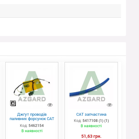
Джгут проводів
САТ запчастина
паливних форсунок CAT
Код:
5417108 (1) (1)
C7/C9 (546-2154)
Код:
5462154
В наявності
В наявності
51,63 грн.