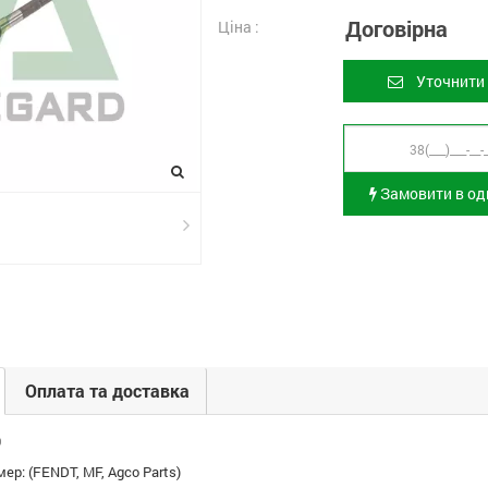
Договірна
Ціна :
Уточнити 
Замовити в оди
Оплата та доставка
0
ер: (FENDT, MF, Agco Parts)