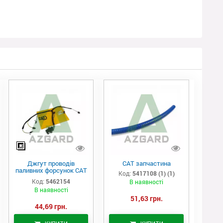
Джгут проводів
САТ запчастина
паливних форсунок CAT
Код:
5417108 (1) (1)
C7/C9 (546-2154)
Код:
5462154
В наявності
В наявності
51,63 грн.
44,69 грн.