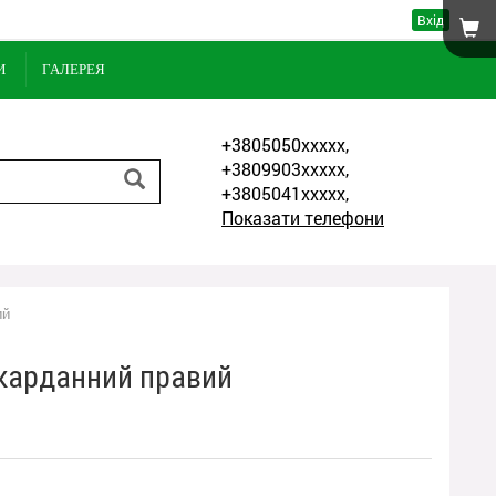
Вхід
И
ГАЛЕРЕЯ
+3805050xxxxx,
+3809903xxxxx,
+3805041xxxxx,
Показати телефони
ий
 карданний правий