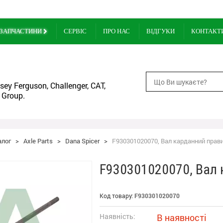
ЗАПЧАСТИНИ
СЕРВІС
ПРО НАС
ВІДГУКИ
КОНТАКТ
ey Ferguson, Challenger, CAT,
 Group.
алог
>
Axle Parts
>
Dana Spicer
>
F930301020070, Вал карданний прав
F930301020070, Вал
Код товару:
F930301020070
Наявність:
В наявності