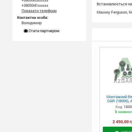
+3809903xxxxx
Встановлюється на 
+3805041xxxxx
Показати телефони
Massey Ferguson, Ne
Контактна особа:
Володимир
Стати партнером
Монтажний бл
GAR (18006), 
Код:
180
В наявнос
2 450,00 г