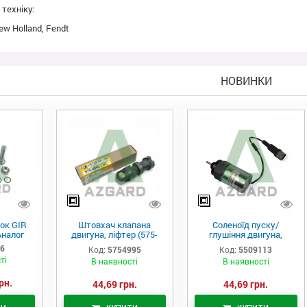
техніку:
w Holland, Fendt
НОВИНКИ
ок GIR
Штовхач клапана
Соленоїд пуску/
Аналог
двигуна, ліфтер (575-
глушіння двигуна,
4995)
актуатор (550-9113)
06
Код:
5754995
Код:
5509113
ті
В наявності
В наявності
рн.
44,69 грн.
44,69 грн.