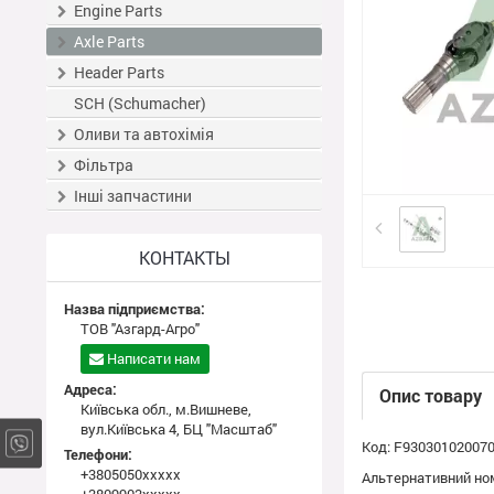
Engine Parts
Axle Parts
Header Parts
SCH (Schumacher)
Оливи та автохімія
Фільтра
Інші запчастини
КОНТАКТЫ
Назва підприємства:
ТОВ "Азгард-Агро"
Написати нам
Адреса:
Опис товару
Київська обл., м.Вишневе,
вул.Київська 4, БЦ "Масштаб"
Код: F93030102007
Телефони:
+3805050xxxxx
Альтернативний ном