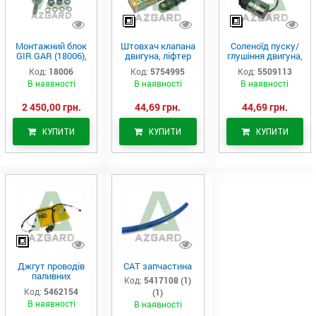
Монтажний блок
Штовхач клапана
Соленоїд пуску/
GIR GAR (18006),
двигуна, ліфтер
глушіння двигуна,
Аналог
(575-4995)
актуатор (550-
Код:
18006
Код:
5754995
Код:
5509113
9113)
В наявності
В наявності
В наявності
2 450,00 грн.
44,69 грн.
44,69 грн.
КУПИТИ
КУПИТИ
КУПИТИ
Джгут проводів
САТ запчастина
паливних
Код:
5417108 (1)
форсунок CAT
Код:
5462154
(1)
C7/C9 (546-2154)
В наявності
В наявності