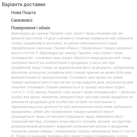
Варіанти доставки
Нова Пошта
Самовивіз
Повернення і обмін
Відповідно до закону України «про захист прав споживачів» ви
можете протягом 14 днів з моменту покупки повернути або обміняти
товар, придбаний в магазині, за умови виконання всіх норм
передбачених законом. Умови обміну / повернення товару належної
якості стаття 9. Відповідно до закону України «про захист прав
споживачів»: споживач має право обміняти непродовольчий товар
належної якості на аналогічний у продавця, у якого він був
придбаний, якщо товар не задовольнив його за формою, габаритами,
фасоном, кольором, розміром або з інших причин не може бути ним
використаний за призначенням. Споживач має право на обмін
товару належної якості протягом чотирнадцяти днів, не рахуючи дня
покупки. споживач (термін вживається в такому значенні згідно
статті 1. п.22 закону України «про захист прав споживачів») – фізична
особа, яка купує, замовляє, використовує або має намір придбати чи
замовити продукцію для особистих потреб, не пов’язаних з
підприємницькою діяльністю або виконанням обов’язків найманого
працівника. обмін або повернення товару належної якості
провадиться: якщо не використовувався; якщо збережено його
товарний вигляд, споживчі властивості, пломби, ярлики; на підставі
розрахунковий документ, виданий споживачеві разом з проданим
товаром. умови обміну / повернення товару неналежної якості стаття
8. Згідно із законом України «про захист прав споживачів»: в разі