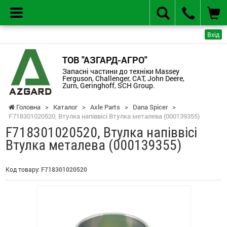
Вхід
ТОВ "АЗГАРД-АГРО"
Запасні частини до техніки Massey
Ferguson, Challenger, CAT, John Deere,
Zurn, Geringhoff, SCH Group.
Головна
>
Каталог
>
Axle Parts
>
Dana Spicer
>
F718301020520, Втулка напіввісі Втулка металева (000139355)
F718301020520, Втулка напіввісі
Втулка металева (000139355)
Код товару:
F718301020520