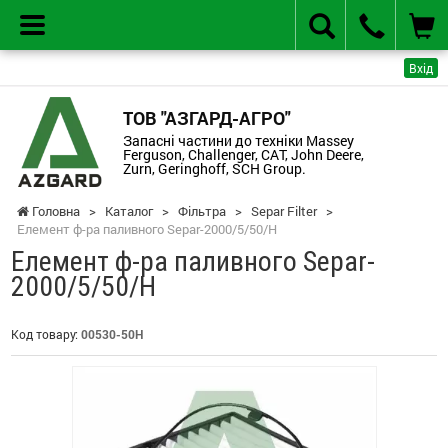
Вхід
ТОВ "АЗГАРД-АГРО"
Запасні частини до техніки Massey
Ferguson, Challenger, CAT, John Deere,
Zurn, Geringhoff, SCH Group.
Головна
>
Каталог
>
Фільтра
>
Separ Filter
>
Елемент ф-ра паливного Separ-2000/5/50/H
Елемент ф-ра паливного Separ-
2000/5/50/H
Код товару:
00530-50H