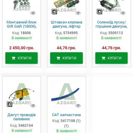
Монтажний блок
Штовхач клапана
Соленоїд пуску/
GIR GAR (18006),
двигуна, ліфтер
глушіння двигуна,
Аналог
(575-4995)
актуатор (550-
Код:
18006
Код:
5754995
Код:
5509113
9113)
В наявності
В наявності
В наявності
2 450,00 грн.
44,76 грн.
44,76 грн.
КУПИТИ
КУПИТИ
КУПИТИ
Джгут проводів
САТ запчастина
паливних
Код:
5417108 (1)
форсунок CAT
Код:
5462154
(1)
C7/C9 (546-2154)
В наявності
В наявності