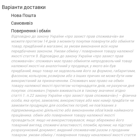
Варіанти доставки
Нова Пошта
Самовивіз
Повернення і обмін
Відповідно до закону України «про захист прав споживачів» ви
можете протягом 14 днів з моменту покупки повернути або обміняти
товар, придбаний в магазині, за умови виконання всіх норм
передбачених законом. Умови обміну / повернення товару належної
якості стаття 9. Відповідно до закону України «про захист прав
споживачів»: споживач має право обміняти непродовольчий товар
належної якості на аналогічний у продавця, у якого він був
придбаний, якщо товар не задовольнив його за формою, габаритами,
фасоном, кольором, розміром або з інших причин не може бути ним
використаний за призначенням. Споживач має право на обмін
товару належної якості протягом чотирнадцяти днів, не рахуючи дня
покупки. споживач (термін вживається в такому значенні згідно
статті 1. п.22 закону України «про захист прав споживачів») – фізична
особа, яка купує, замовляє, використовує або має намір придбати чи
замовити продукцію для особистих потреб, не пов’язаних з
підприємницькою діяльністю або виконанням обов’язків найманого
працівника. обмін або повернення товару належної якості
провадиться: якщо не використовувався; якщо збережено його
товарний вигляд, споживчі властивості, пломби, ярлики; на підставі
розрахунковий документ, виданий споживачеві разом з проданим
товаром. умови обміну / повернення товару неналежної якості стаття