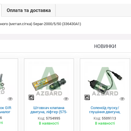
Оплата та доставка
ого (метал.сітка) Separ-2000/5/50 (336430A1)
НОВИНКИ
ок GIR
Штовхач клапана
Соленоїд пуску/
Аналог
двигуна, ліфтер (575-
глушіння двигуна,
4995)
актуатор (550-9113)
06
Код:
5754995
Код:
5509113
ті
В наявності
В наявності