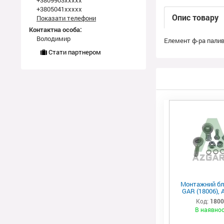
+3809903xxxxx
+3805041xxxxx
Опис товару
Показати телефони
Контактна особа:
Володимир
Елемент ф-ра паливн
Стати партнером
Монтажний бл
GAR (18006), 
Код:
180
В наявнос