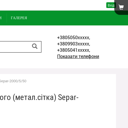
Вхід
И
ГАЛЕРЕЯ
+3805050xxxxx,
+3809903xxxxx,
+3805041xxxxx,
Показати телефони
Separ-2000/5/50
го (метал.сітка) Separ-