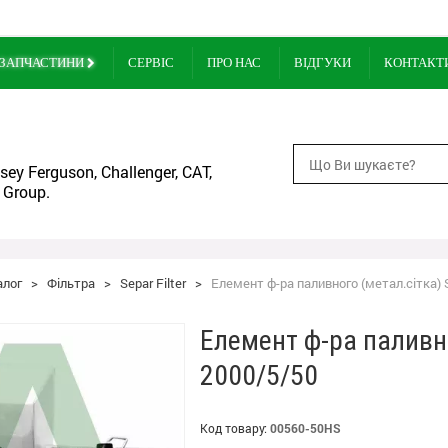
ЗАПЧАСТИНИ
СЕРВІС
ПРО НАС
ВІДГУКИ
КОНТАКТ
ey Ferguson, Challenger, CAT,
 Group.
алог
>
Фільтра
>
Separ Filter
>
Елемент ф-ра паливного (метал.сітка) 
Елемент ф-ра паливно
2000/5/50
Код товару:
00560-50HS