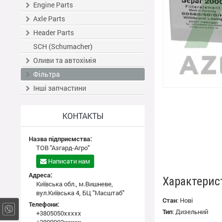
Engine Parts
Axle Parts
Header Parts
SCH (Schumacher)
Оливи та автохімія
Фільтра
Інші запчастини
КОНТАКТЫ
Назва підприємства:
ТОВ "Азгард-Агро"
Написати нам
Адреса:
Характерис
Київська обл., м.Вишневе,
вул.Київська 4, БЦ "Масштаб"
Стан
:
Нові
Телефони:
Тип
:
Дизельний
+3805050xxxxx