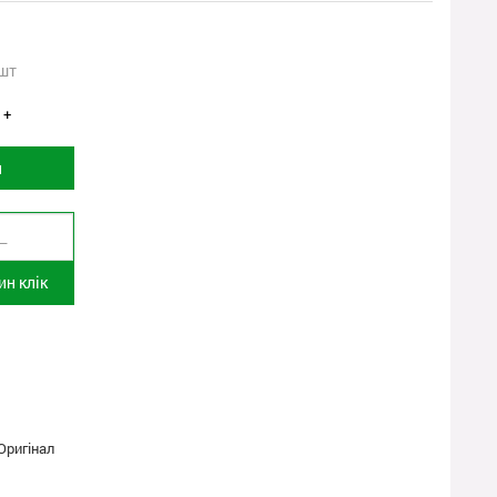
шт
+
и
н клік
Оригінал