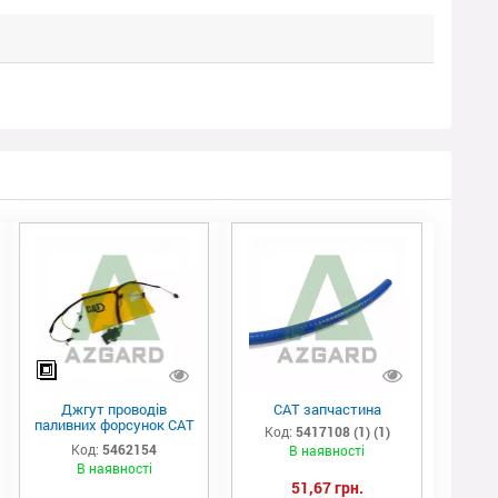
Джгут проводів
САТ запчастина
паливних форсунок CAT
Код:
5417108 (1) (1)
C7/C9 (546-2154)
Код:
5462154
В наявності
В наявності
51,67 грн.