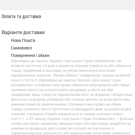
Оплата та доставка
Варіанти доставки
Нова Пошта
Самовивіз
Повернення і обмін
Відповідно до закону України «про захист прав споживачів» ви
можете протягом 14 днів з моменту покупки повернути або обміняти
товар, придбаний в магазині, за умови виконання всіх норм
передбачених законом. Умови обміну / повернення товару належної
якості стаття 9. Відповідно до закону України «про захист прав
споживачів»: споживач має право обміняти непродовольчий товар
належної якості на аналогічний у продавця, у якого він був
придбаний, якщо товар не задовольнив його за формою, габаритами,
фасоном, кольором, розміром або з інших причин не може бути ним
використаний за призначенням. Споживач має право на обмін
товару належної якості протягом чотирнадцяти днів, не рахуючи дня
покупки. споживач (термін вживається в такому значенні згідно
статті 1. п.22 закону України «про захист прав споживачів») – фізична
особа, яка купує, замовляє, використовує або має намір придбати чи
замовити продукцію для особистих потреб, не пов’язаних з
підприємницькою діяльністю або виконанням обов’язків найманого