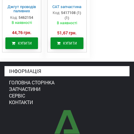
Джгут проводів
САТ запчастина
паливних
Код:
5417108 (1)
форсунок CAT
Код:
5462154
(1)
C7/C9 (546-2154)
В наявності
В наявності
44,76 грн.
51,67 грн.
КУПИТИ
КУПИТИ
ІНФОРМАЦІЯ
ГОЛОВНА СТОРІНКА
ЗАПЧАСТИНИ
СЕРВІС
КОНТАКТИ