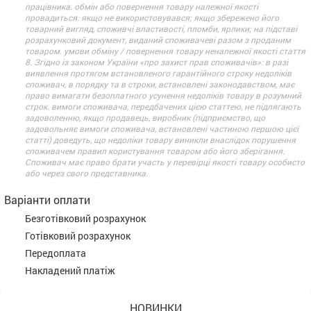
працівника. обмін або повернення товару належної якості
провадиться: якщо не використовувався; якщо збережено його
товарний вигляд, споживчі властивості, пломби, ярлики; на підставі
розрахунковий документ, виданий споживачеві разом з проданим
товаром. умови обміну / повернення товару неналежної якості стаття
8. Згідно із законом України «про захист прав споживачів»: в разі
виявлення протягом встановленого гарантійного строку недоліків
споживач, в порядку та в строки, встановлені законодавством, має
право вимагати безоплатного усунення недоліків товару в розумний
строк. вимоги споживача, передбачених цією статтею, не підлягають
задоволенню, якщо продавець, виробник (підприємство, що
задовольняє вимоги споживача, встановлені частиною першою цієї
статті) доведуть, що недоліки товару виникли внаслідок порушення
споживачем правил користування товаром або його зберігання.
Споживач має право брати участь у перевірці якості товару особисто
або через свого представника.
Варіанти оплати
Безготівковий розрахунок
Готівковий розрахунок
Передоплата
Накладений платіж
НОВИНКИ