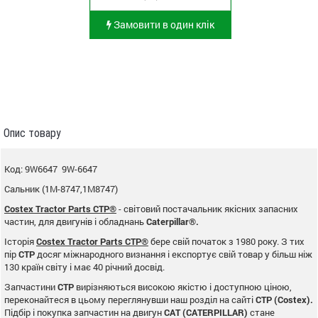
Замовити в один клік
Опис товару
Код: 9W6647 9W-6647
Сальник (1M-8747,1M8747)
Costex Tractor Parts CTP®
- світовий постачальник якісних запасних
частин, для двигунів і обладнань
Caterpillar®.
Історія
Costex Tractor Parts CTP®
бере свій початок з 1980 року. З тих
пір
CTP
досяг міжнародного визнання і експортує свій товар у більш ніж
130 країн світу і має 40 річний досвід.
Запчастини
CTP
вирізняються високою якістю і доступною ціною,
переконайтеся в цьому переглянувши наш розділ на сайті
CTP (Costex).
Підбір і покупка запчастин на двигун
CAT (CATERPILLAR)
стане