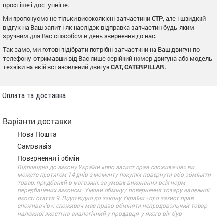
простіше і доступніше.
Ми пропонуємо не тільки високоякісні запчастини
CTP
, але і швидкий
відгук на Ваш запит і як наслідок відправка запчастин будь-яким
зручним для Вас способом в день звернення до нас.
Так само, ми готові підібрати потрібні запчастини на Ваш двигун по
телефону, отримавши від Вас лише серійний номер двигуна або модель
техніки на якій встановлений двигун
CAT, CATERPILLAR.
Оплата та доставка
Варіанти доставки
Нова Пошта
Самовивіз
Повернення і обмін
Відповідно до закону України «про захист прав споживачів» ви
можете протягом 14 днів з моменту покупки повернути або обміняти
товар, придбаний в магазині, за умови виконання всіх норм
передбачених законом. Умови обміну / повернення товару належної
якості стаття 9. Відповідно до закону України «про захист прав
споживачів»: споживач має право обміняти непродовольчий товар
належної якості на аналогічний у продавця, у якого він був