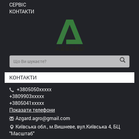
СЕРВІС
КОНТАКТИ
КОНТАКТИ
+3805050xxxxx
+3809903xxxxx
+3805041xxxxx
Показати телефони
A
zga
rd.
agr
o@g
mai
l.c
om
Київська обл., м.Вишневе, вул.Київська 4, БЦ
"Масштаб"