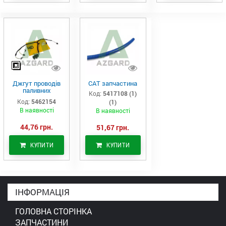
Джгут проводів
САТ запчастина
паливних
Код:
5417108 (1)
форсунок CAT
Код:
5462154
(1)
C7/C9 (546-2154)
В наявності
В наявності
44,76 грн.
51,67 грн.
КУПИТИ
КУПИТИ
ІНФОРМАЦІЯ
ГОЛОВНА СТОРІНКА
ЗАПЧАСТИНИ