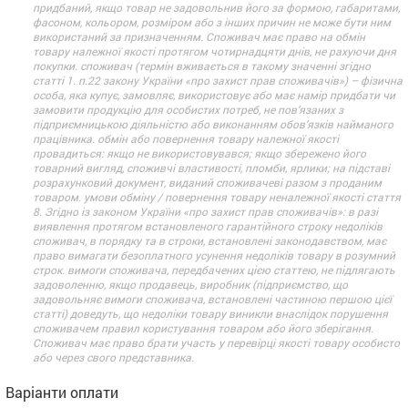
придбаний, якщо товар не задовольнив його за формою, габаритами,
фасоном, кольором, розміром або з інших причин не може бути ним
використаний за призначенням. Споживач має право на обмін
товару належної якості протягом чотирнадцяти днів, не рахуючи дня
покупки. споживач (термін вживається в такому значенні згідно
статті 1. п.22 закону України «про захист прав споживачів») – фізична
особа, яка купує, замовляє, використовує або має намір придбати чи
замовити продукцію для особистих потреб, не пов’язаних з
підприємницькою діяльністю або виконанням обов’язків найманого
працівника. обмін або повернення товару належної якості
провадиться: якщо не використовувався; якщо збережено його
товарний вигляд, споживчі властивості, пломби, ярлики; на підставі
розрахунковий документ, виданий споживачеві разом з проданим
товаром. умови обміну / повернення товару неналежної якості стаття
8. Згідно із законом України «про захист прав споживачів»: в разі
виявлення протягом встановленого гарантійного строку недоліків
споживач, в порядку та в строки, встановлені законодавством, має
право вимагати безоплатного усунення недоліків товару в розумний
строк. вимоги споживача, передбачених цією статтею, не підлягають
задоволенню, якщо продавець, виробник (підприємство, що
задовольняє вимоги споживача, встановлені частиною першою цієї
статті) доведуть, що недоліки товару виникли внаслідок порушення
споживачем правил користування товаром або його зберігання.
Споживач має право брати участь у перевірці якості товару особисто
або через свого представника.
Варіанти оплати