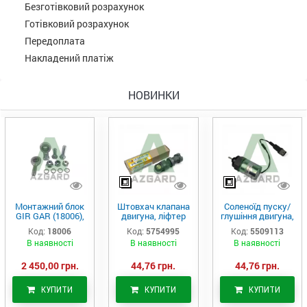
Безготівковий розрахунок
Готівковий розрахунок
Передоплата
Накладений платіж
НОВИНКИ
Монтажний блок
Штовхач клапана
Соленоїд пуску/
GIR GAR (18006),
двигуна, ліфтер
глушіння двигуна,
Аналог
(575-4995)
актуатор (550-
Код:
18006
Код:
5754995
Код:
5509113
9113)
В наявності
В наявності
В наявності
2 450,00 грн.
44,76 грн.
44,76 грн.
КУПИТИ
КУПИТИ
КУПИТИ