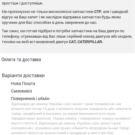
простіше і доступніше.
Ми пропонуємо не тільки високоякісні запчастини
CTP
, але і швидкий
відгук на Ваш запит і як наслідок відправка запчастин будь-яким
зручним для Вас способом в день звернення до нас.
Так само, ми готові підібрати потрібні запчастини на Ваш двигун по
телефону, отримавши від Вас лише серійний номер двигуна або модель
техніки на якій встановлений двигун
CAT, CATERPILLAR.
Оплата та доставка
Варіанти доставки
Нова Пошта
Самовивіз
Повернення і обмін
Відповідно до закону України «про захист прав споживачів» ви
можете протягом 14 днів з моменту покупки повернути або обміняти
товар, придбаний в магазині, за умови виконання всіх норм
передбачених законом. Умови обміну / повернення товару належної
якості стаття 9. Відповідно до закону України «про захист прав
споживачів»: споживач має право обміняти непродовольчий товар
належної якості на аналогічний у продавця, у якого він був