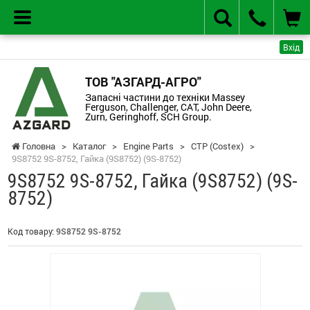
Вхід
ТОВ "АЗГАРД-АГРО"
Запасні частини до техніки Massey
Ferguson, Challenger, CAT, John Deere,
Zurn, Geringhoff, SCH Group.
Головна
>
Каталог
>
Engine Parts
>
CTP (Costex)
>
9S8752 9S-8752, Гайка (9S8752) (9S-8752)
9S8752 9S-8752, Гайка (9S8752) (9S-
8752)
Код товару:
9S8752 9S-8752