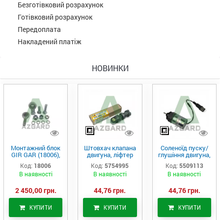
Безготівковий розрахунок
Готівковий розрахунок
Передоплата
Накладений платіж
НОВИНКИ
Монтажний блок
Штовхач клапана
Соленоїд пуску/
GIR GAR (18006),
двигуна, ліфтер
глушіння двигуна,
Аналог
(575-4995)
актуатор (550-
Код:
18006
Код:
5754995
Код:
5509113
9113)
В наявності
В наявності
В наявності
2 450,00 грн.
44,76 грн.
44,76 грн.
КУПИТИ
КУПИТИ
КУПИТИ