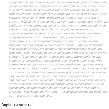
придбаний, якщо товар не задовольнив його за формою, габаритами,
фасоном, кольором, розміром або з інших причин не може бути ним
використаний за призначенням. Споживач має право на обмін
товару належної якості протягом чотирнадцяти днів, не рахуючи дня
покупки. споживач (термін вживається в такому значенні згідно
статті 1. п.22 закону України «про захист прав споживачів») – фізична
особа, яка купує, замовляє, використовує або має намір придбати чи
замовити продукцію для особистих потреб, не пов’язаних з
підприємницькою діяльністю або виконанням обов’язків найманого
працівника. обмін або повернення товару належної якості
провадиться: якщо не використовувався; якщо збережено його
товарний вигляд, споживчі властивості, пломби, ярлики; на підставі
розрахунковий документ, виданий споживачеві разом з проданим
товаром. умови обміну / повернення товару неналежної якості стаття
8. Згідно із законом України «про захист прав споживачів»: в разі
виявлення протягом встановленого гарантійного строку недоліків
споживач, в порядку та в строки, встановлені законодавством, має
право вимагати безоплатного усунення недоліків товару в розумний
строк. вимоги споживача, передбачених цією статтею, не підлягають
задоволенню, якщо продавець, виробник (підприємство, що
задовольняє вимоги споживача, встановлені частиною першою цієї
статті) доведуть, що недоліки товару виникли внаслідок порушення
споживачем правил користування товаром або його зберігання.
Споживач має право брати участь у перевірці якості товару особисто
або через свого представника.
Варіанти оплати