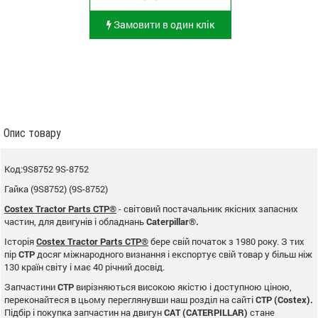
Замовити в один клік
Опис товару
Код:9S8752 9S-8752
Гайка (9S8752) (9S-8752)
Costex Tractor Parts CTP®
- світовий постачальник якісних запасних
частин, для двигунів і обладнань
Caterpillar®.
Історія
Costex Tractor Parts CTP®
бере свій початок з 1980 року. З тих
пір
CTP
досяг міжнародного визнання і експортує свій товар у більш ніж
130 країн світу і має 40 річний досвід.
Запчастини
CTP
вирізняються високою якістю і доступною ціною,
переконайтеся в цьому переглянувши наш розділ на сайті
CTP (Costex).
Підбір і покупка запчастин на двигун
CAT (CATERPILLAR)
стане