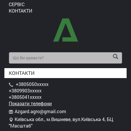
СЕРВІС
КОНТАКТИ
КОНТАКТИ
+3805050xxxxx
+3809903xxxxx
+3805041xxxxx
Показати телефони
A
zga
rd.
agr
o@g
mai
l.c
om
Київська обл., м.Вишневе, вул.Київська 4, БЦ
"Масштаб"