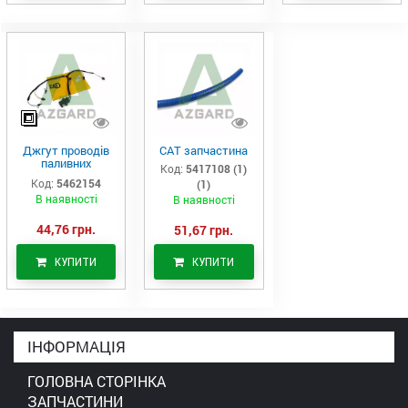
Джгут проводів
САТ запчастина
паливних
Код:
5417108 (1)
форсунок CAT
Код:
5462154
(1)
C7/C9 (546-2154)
В наявності
В наявності
44,76 грн.
51,67 грн.
КУПИТИ
КУПИТИ
ІНФОРМАЦІЯ
ГОЛОВНА СТОРІНКА
ЗАПЧАСТИНИ