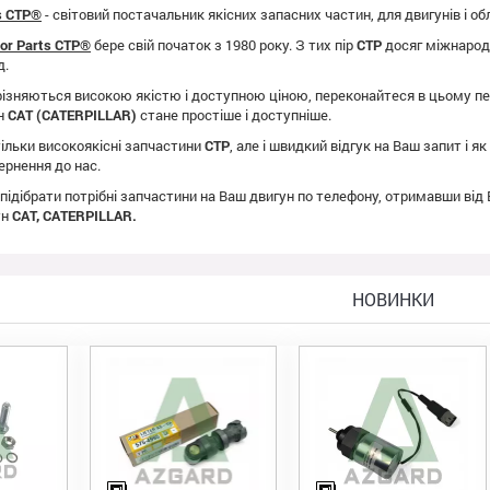
ts CTP®
- світовий постачальник якісних запасних частин, для двигунів і о
tor Parts CTP®
бере свій початок з 1980 року. З тих пір
CTP
досяг міжнародно
д.
ізняються високою якістю і доступною ціною, переконайтеся в цьому пе
ун
CAT (CATERPILLAR)
стане простіше і доступніше.
ільки високоякісні запчастини
CTP
, але і швидкий відгук на Ваш запит і 
ернення до нас.
 підібрати потрібні запчастини на Ваш двигун по телефону, отримавши від
ун
CAT, CATERPILLAR.
НОВИНКИ