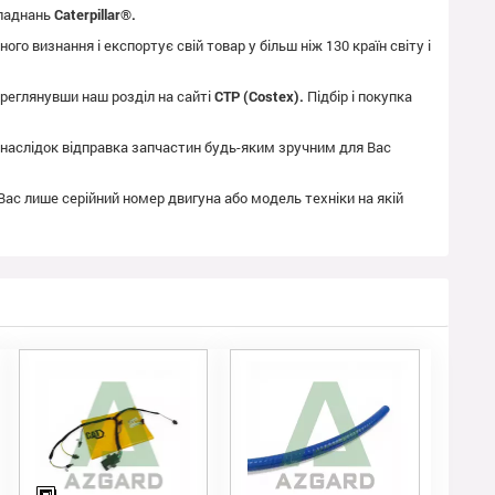
бладнань
Caterpillar®.
го визнання і експортує свій товар у більш ніж 130 країн світу і
реглянувши наш розділ на сайті
CTP (Costex).
Підбір і покупка
як наслідок відправка запчастин будь-яким зручним для Вас
 Вас лише серійний номер двигуна або модель техніки на якій