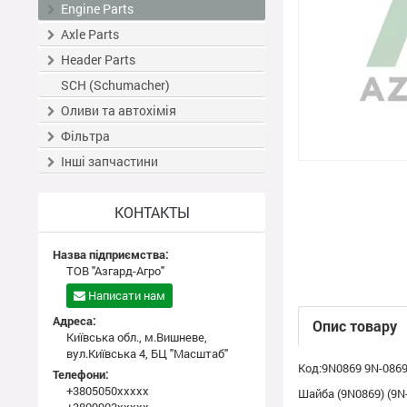
Engine Parts
Axle Parts
Header Parts
SCH (Schumacher)
Оливи та автохімія
Фільтра
Інші запчастини
КОНТАКТЫ
Назва підприємства:
ТОВ "Азгард-Агро"
Написати нам
Адреса:
Опис товару
Київська обл., м.Вишневе,
вул.Київська 4, БЦ "Масштаб"
Код:9N0869 9N-086
Телефони:
+3805050xxxxx
Шайба (9N0869) (9N