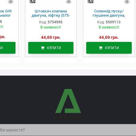
ок GIR
Штовхач клапана
Соленоїд пуску/
Аналог
двигуна, ліфтер (575-
глушіння двигуна,
4995)
актуатор (550-9113)
06
Код:
5754995
Код:
5509113
ті
В наявності
В наявності
рн.
44,69 грн.
44,69 грн.
ТИ
КУПИТИ
КУПИТИ