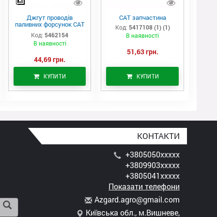
Джгут проводів
САТ запчастина
паливних форсунок CAT
Код:
5417108 (1) (1)
C7/C9 (546-2154)
Код:
5462154
В наявності
В наявності
51,63 грн.
44,69 грн.
КУПИТИ
КУПИТИ
КОНТАКТИ
+3805050xxxxx
+3809903xxxxx
+3805041xxxxx
Показати телефони
A
zga
rd.
agr
o@g
mai
l.c
om
Київська обл., м.Вишневе,