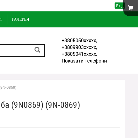
Вхід
И
ГАЛЕРЕЯ
+3805050xxxxx,
+3809903xxxxx,
+3805041xxxxx,
Показати телефони
(9N-0869)
ба (9N0869) (9N-0869)