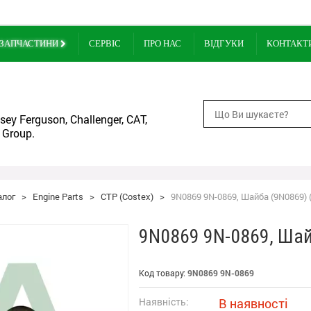
ЗАПЧАСТИНИ
СЕРВІС
ПРО НАС
ВІДГУКИ
КОНТАКТ
ey Ferguson, Challenger, CAT,
 Group.
алог
>
Engine Parts
>
CTP (Costex)
>
9N0869 9N-0869, Шайба (9N0869) 
9N0869 9N-0869, Шай
Код товару:
9N0869 9N-0869
Наявність:
В наявності