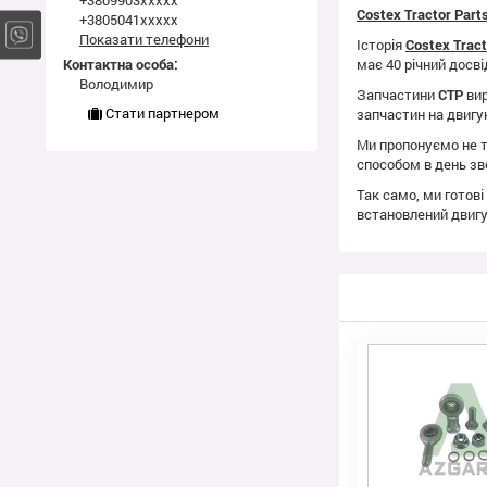
+3809903xxxxx
Costex Tractor Par
+3805041xxxxx
Показати телефони
Історія
Costex Trac
Контактна особа:
має 40 річний досві
Володимир
Запчастини
CTP
вир
Стати партнером
запчастин на двиг
Ми пропонуємо не т
способом в день зв
Так само, ми готові
встановлений двиг