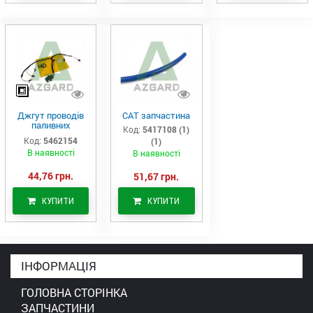
Джгут проводів
САТ запчастина
паливних
Код:
5417108 (1)
форсунок CAT
Код:
5462154
(1)
C7/C9 (546-2154)
В наявності
В наявності
44,76 грн.
51,67 грн.
КУПИТИ
КУПИТИ
ІНФОРМАЦІЯ
ГОЛОВНА СТОРІНКА
ЗАПЧАСТИНИ