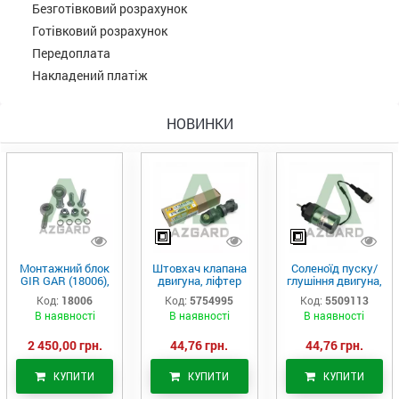
Безготівковий розрахунок
Готівковий розрахунок
Передоплата
Накладений платіж
НОВИНКИ
Монтажний блок
Штовхач клапана
Соленоїд пуску/
GIR GAR (18006),
двигуна, ліфтер
глушіння двигуна,
Аналог
(575-4995)
актуатор (550-
Код:
18006
Код:
5754995
Код:
5509113
9113)
В наявності
В наявності
В наявності
2 450,00 грн.
44,76 грн.
44,76 грн.
КУПИТИ
КУПИТИ
КУПИТИ