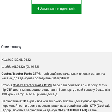
Замовити в один клік
Опис товару
Код:9L9132 9L-9132
Шайба (9L9132) (9L-9132)
Costex Tractor Parts CTP®
- світовий постачальник якісних запасних
частин, для двигунів і обладнань
Caterpillar®.
Історія
Costex Tractor Parts CTP®
бере свій початок з 1980 року. З тих
пір
CTP
досяг міжнародного визнання і експортує свій товар у більш ніж
130 країн світу і має 40 річний досвід.
Запчастини
CTP
вирізняються високою якістю і доступною ціною,
переконайтеся в цьому переглянувши наш розділ на сайті
CTP (Costex).
Підбір і покупка запчастин на двигун
CAT (CATERPILLAR)
стане