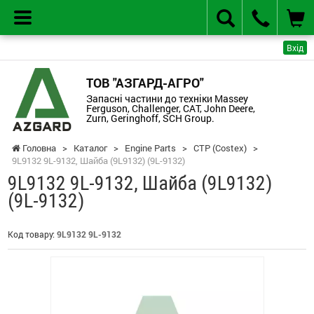
Вхід
ТОВ "АЗГАРД-АГРО"
Запасні частини до техніки Massey
Ferguson, Challenger, CAT, John Deere,
Zurn, Geringhoff, SCH Group.
Головна
>
Каталог
>
Engine Parts
>
CTP (Costex)
>
9L9132 9L-9132, Шайба (9L9132) (9L-9132)
9L9132 9L-9132, Шайба (9L9132)
(9L-9132)
Код товару:
9L9132 9L-9132