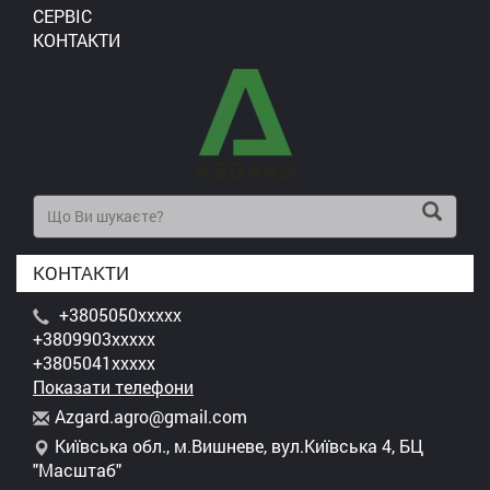
СЕРВІС
КОНТАКТИ
КОНТАКТИ
+3805050xxxxx
+3809903xxxxx
+3805041xxxxx
Показати телефони
A
zga
rd.
agr
o@g
mai
l.c
om
Київська обл., м.Вишневе, вул.Київська 4, БЦ
"Масштаб"