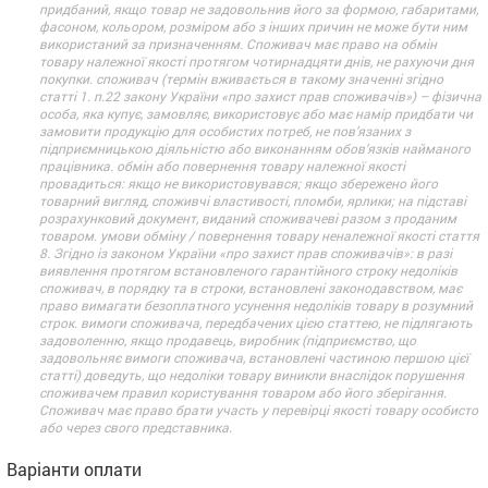
придбаний, якщо товар не задовольнив його за формою, габаритами,
фасоном, кольором, розміром або з інших причин не може бути ним
використаний за призначенням. Споживач має право на обмін
товару належної якості протягом чотирнадцяти днів, не рахуючи дня
покупки. споживач (термін вживається в такому значенні згідно
статті 1. п.22 закону України «про захист прав споживачів») – фізична
особа, яка купує, замовляє, використовує або має намір придбати чи
замовити продукцію для особистих потреб, не пов’язаних з
підприємницькою діяльністю або виконанням обов’язків найманого
працівника. обмін або повернення товару належної якості
провадиться: якщо не використовувався; якщо збережено його
товарний вигляд, споживчі властивості, пломби, ярлики; на підставі
розрахунковий документ, виданий споживачеві разом з проданим
товаром. умови обміну / повернення товару неналежної якості стаття
8. Згідно із законом України «про захист прав споживачів»: в разі
виявлення протягом встановленого гарантійного строку недоліків
споживач, в порядку та в строки, встановлені законодавством, має
право вимагати безоплатного усунення недоліків товару в розумний
строк. вимоги споживача, передбачених цією статтею, не підлягають
задоволенню, якщо продавець, виробник (підприємство, що
задовольняє вимоги споживача, встановлені частиною першою цієї
статті) доведуть, що недоліки товару виникли внаслідок порушення
споживачем правил користування товаром або його зберігання.
Споживач має право брати участь у перевірці якості товару особисто
або через свого представника.
Варіанти оплати