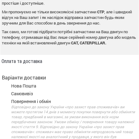
простіше і доступніше.
Ми пропонуємо не тільки високоякісні запчастини
CTP
, але і швидкий
відгук на Ваш запит і як наслідок відправка запчастин будь-яким
зручним для Вас способом в день звернення до нас.
Так само, ми готові підібрати потрібні запчастини на Ваш двигун по
телефону, отримавши від Вас лише серійний номер двигуна або модель
техніки на якій встановлений двигун
CAT, CATERPILLAR.
Оплата та доставка
Варіанти доставки
Нова Пошта
Самовивіз
Повернення і обмін
Відповідно до закону України «про захист прав споживачів» ви
можете протягом 14 днів з моменту покупки повернути або обміняти
товар, придбаний в магазині, за умови виконання всіх норм
передбачених законом. Умови обміну / повернення товару належної
якості стаття 9. Відповідно до закону України «про захист прав
споживачів»: споживач має право обміняти непродовольчий товар
належної якості на аналогічний у продавця, у якого він був