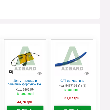
Джгут проводів
САТ запчастина
паливних форсунок CAT
Код:
5417108 (1) (1)
C7/C9 (546-2154)
Код:
5462154
В наявності
В наявності
51,67 грн.
44,76 грн.