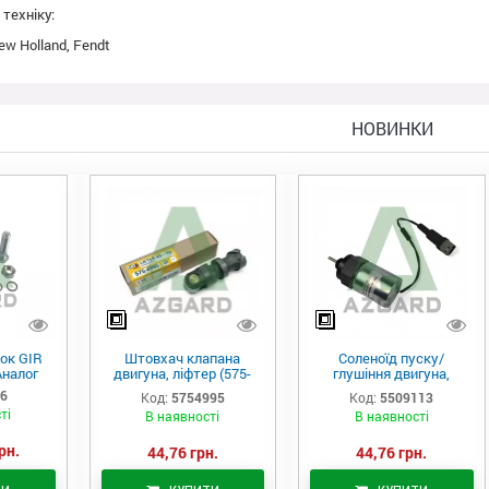
техніку:
w Holland, Fendt
НОВИНКИ
ок GIR
Штовхач клапана
Соленоїд пуску/
Аналог
двигуна, ліфтер (575-
глушіння двигуна,
4995)
актуатор (550-9113)
06
Код:
5754995
Код:
5509113
ті
В наявності
В наявності
рн.
44,76 грн.
44,76 грн.