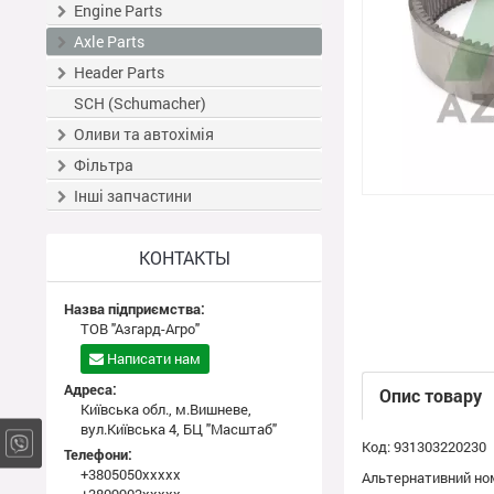
Engine Parts
Axle Parts
Header Parts
SCH (Schumacher)
Оливи та автохімія
Фільтра
Інші запчастини
КОНТАКТЫ
Назва підприємства:
ТОВ "Азгард-Агро"
Написати нам
Адреса:
Опис товару
Київська обл., м.Вишневе,
вул.Київська 4, БЦ "Масштаб"
Код: 931303220230
Телефони:
+3805050xxxxx
Альтернативний ном