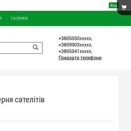
Вхід
И
ГАЛЕРЕЯ
+3805050xxxxx,
+3809903xxxxx,
+3805041xxxxx,
Показати телефони
рня сателітів