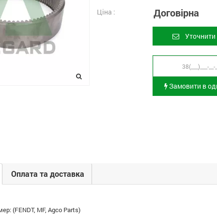
Договірна
Ціна :
Уточнити 
Замовити в оди
Оплата та доставка
ер: (FENDT, MF, Agco Parts)