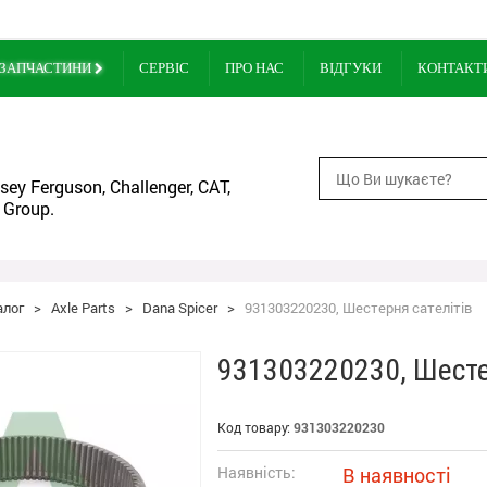
ЗАПЧАСТИНИ
СЕРВІС
ПРО НАС
ВІДГУКИ
КОНТАКТ
ey Ferguson, Challenger, CAT,
 Group.
алог
>
Axle Parts
>
Dana Spicer
>
931303220230, Шестерня сателітів
931303220230, Шесте
Код товару:
931303220230
Наявність:
В наявності