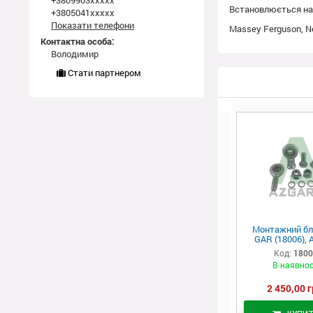
+3809903xxxxx
Встановлюється на 
+3805041xxxxx
Показати телефони
Massey Ferguson, Ne
Контактна особа:
Володимир
Стати партнером
Монтажний бл
GAR (18006), 
Код:
180
В наявнос
2 450,00 г