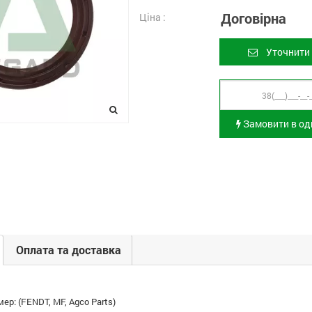
Договірна
Ціна :
Уточнити 
Замовити в оди
Оплата та доставка
ер: (FENDT, MF, Agco Parts)