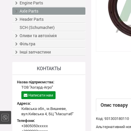
Engine Parts
Axle Parts
Header Parts
SCH (Schumacher)
Оливи та автохімія
Фільтра
Інші запчастини
КОНТАКТЫ
Назва підприємства:
ТОВ "Азгард-Агро"
Написати нам
Адреса:
Опис товару
Київська обл., м.Вишневе,
вул.Київська 4, БЦ "Масштаб"
Код: 931303180110
Телефони:
+3805050xxxxx
Альтернативний ном