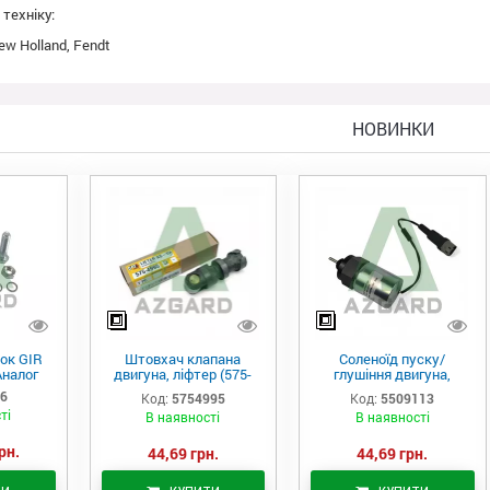
техніку:
w Holland, Fendt
НОВИНКИ
ок GIR
Штовхач клапана
Соленоїд пуску/
Аналог
двигуна, ліфтер (575-
глушіння двигуна,
4995)
актуатор (550-9113)
06
Код:
5754995
Код:
5509113
ті
В наявності
В наявності
рн.
44,69 грн.
44,69 грн.