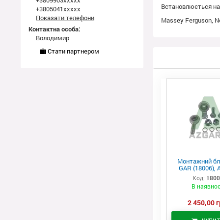
+3809903xxxxx
Встановлюється на 
+3805041xxxxx
Показати телефони
Massey Ferguson, Ne
Контактна особа:
Володимир
Стати партнером
Монтажний бл
GAR (18006), 
Код:
180
В наявнос
2 450,00 г