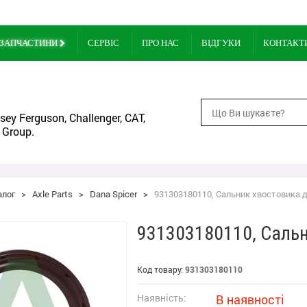
ЗАПЧАСТИНИ
СЕРВІС
ПРО НАС
ВІДГУКИ
КОНТАКТ
ey Ferguson, Challenger, CAT,
 Group.
алог
>
Axle Parts
>
Dana Spicer
>
931303180110, Сальник хвостовика 
931303180110, Сальн
Код товару:
931303180110
Наявність:
В наявності