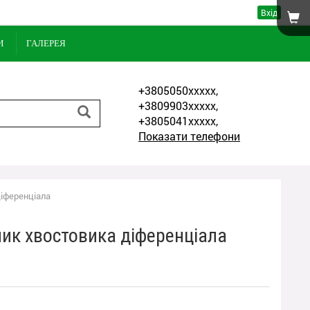
Вхід
И
ГАЛЕРЕЯ
+3805050xxxxx,
+3809903xxxxx,
+3805041xxxxx,
Показати телефони
діференціала
ик хвостовика діференціала