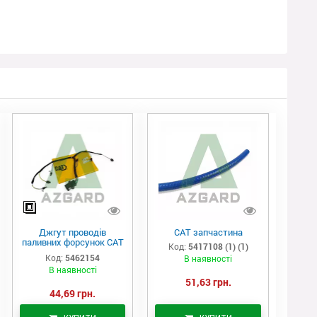
Джгут проводів
САТ запчастина
паливних форсунок CAT
Код:
5417108 (1) (1)
C7/C9 (546-2154)
Код:
5462154
В наявності
В наявності
51,63 грн.
44,69 грн.