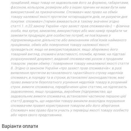
придбаний, якщо товар не задовольнив його за формою, габаритами,
фасоном, кольором, розміром або з інших причин не може бути ним
використаний за призначенням. Споживач має право на обмін
товару належної якості протягом чотирнадцяти днів, не рахуючи дня
покупки. споживач (термін вживається в такому значенні згідно
статті 1. п.22 закону України «про захист прав споживачів») – фізична
особа, яка купує, замовляє, використовує або має намір придбати чи
замовити продукцію для особистих потреб, не пов’язаних з
підприємницькою діяльністю або виконанням обов’язків найманого
працівника. обмін або повернення товару належної якості
провадиться: якщо не використовувався; якщо збережено його
товарний вигляд, споживчі властивості, пломби, ярлики; на підставі
розрахунковий документ, виданий споживачеві разом з проданим
товаром. умови обміну / повернення товару неналежної якості стаття
8. Згідно із законом України «про захист прав споживачів»: в разі
виявлення протягом встановленого гарантійного строку недоліків
споживач, в порядку та в строки, встановлені законодавством, має
право вимагати безоплатного усунення недоліків товару в розумний
строк. вимоги споживача, передбачених цією статтею, не підлягають
задоволенню, якщо продавець, виробник (підприємство, що
задовольняє вимоги споживача, встановлені частиною першою цієї
статті) доведуть, що недоліки товару виникли внаслідок порушення
споживачем правил користування товаром або його зберігання.
Споживач має право брати участь у перевірці якості товару особисто
або через свого представника.
Варіанти оплати