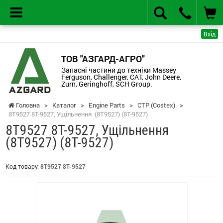
Вхід
ТОВ "АЗГАРД-АГРО"
Запасні частини до техніки Massey
Ferguson, Challenger, CAT, John Deere,
Zurn, Geringhoff, SCH Group.
Головна
>
Каталог
>
Engine Parts
>
CTP (Costex)
>
8T9527 8T-9527, Ущільнення (8T9527) (8T-9527)
8T9527 8T-9527, Ущільнення
(8T9527) (8T-9527)
Код товару:
8T9527 8T-9527