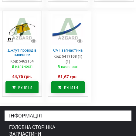
Джгут проводів
САТ запчастина
паливних
Код:
5417108 (1)
форсунок CAT
Код:
5462154
(1)
C7/C9 (546-2154)
В наявності
В наявності
44,76 грн.
51,67 грн.
КУПИТИ
КУПИТИ
ІНФОРМАЦІЯ
ГОЛОВНА СТОРІНКА
ЗАПЧАСТИНИ