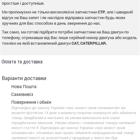
простіше і доступніше.
Ми пропонуємо не тільки високоякісні запчастини
CTP
, але і швидкий
відгук на Ваш запит і як наслідок відправка запчастин будь-яким
зручним для Вас способом в день звернення до нас.
Так само, ми готові підібрати потрібні запчастини на Ваш двигун по
телефону, отримавши від Вас лише серійний номер двигуна або модель
техніки на якій встановлений двигун
CAT, CATERPILLAR.
Оплата та доставка
Варіанти доставки
Нова Пошта
Самовивіз
Повернення і обмін
Відповідно до закону України «про захист прав споживачів» ви
можете протягом 14 днів з моменту покупки повернути або обміняти
товар, придбаний в магазині, за умови виконання всіх норм
передбачених законом. Умови обміну / повернення товару належної
якості стаття 9. Відповідно до закону України «про захист прав
споживачів»: споживач має право обміняти непродовольчий товар
належної якості на аналогічний у продавця, у якого він був