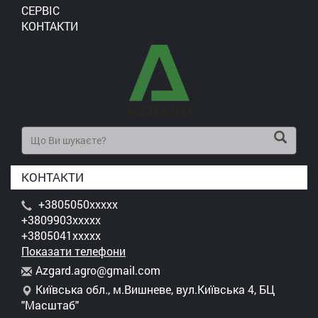
СЕРВІС
КОНТАКТИ
КОНТАКТИ
+3805050xxxxx
+3809903xxxxx
+3805041xxxxx
Показати телефони
A
zga
rd.
agr
o@g
mai
l.c
om
Київська обл., м.Вишневе, вул.Київська 4, БЦ
"Масштаб"