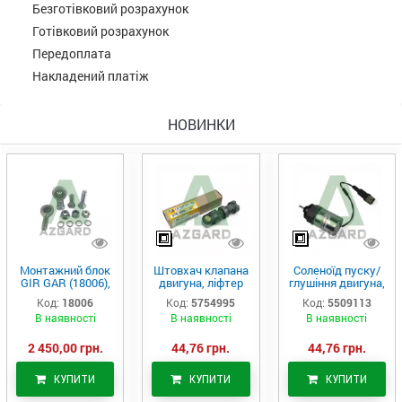
Безготівковий розрахунок
Готівковий розрахунок
Передоплата
Накладений платіж
НОВИНКИ
Монтажний блок
Штовхач клапана
Соленоїд пуску/
GIR GAR (18006),
двигуна, ліфтер
глушіння двигуна,
Аналог
(575-4995)
актуатор (550-
Код:
18006
Код:
5754995
Код:
5509113
9113)
В наявності
В наявності
В наявності
2 450,00 грн.
44,76 грн.
44,76 грн.
КУПИТИ
КУПИТИ
КУПИТИ