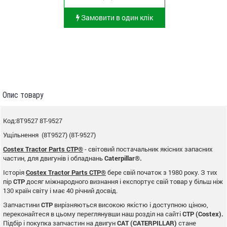
Замовити в один клік
Опис товару
Код:8T9527 8T-9527
Ущільнення (8T9527) (8T-9527)
Costex Tractor Parts CTP®
- світовий постачальник якісних запасних
частин, для двигунів і обладнань
Caterpillar®.
Історія
Costex Tractor Parts CTP®
бере свій початок з 1980 року. З тих
пір
CTP
досяг міжнародного визнання і експортує свій товар у більш ніж
130 країн світу і має 40 річний досвід.
Запчастини
CTP
вирізняються високою якістю і доступною ціною,
переконайтеся в цьому переглянувши наш розділ на сайті
CTP (Costex).
Підбір і покупка запчастин на двигун
CAT (CATERPILLAR)
стане