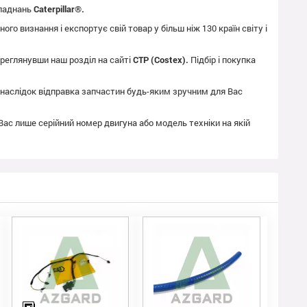
бладнань
Caterpillar®.
го визнання і експортує свій товар у більш ніж 130 країн світу і
реглянувши наш розділ на сайті
CTP (Costex).
Підбір і покупка
як наслідок відправка запчастин будь-яким зручним для Вас
 Вас лише серійний номер двигуна або модель техніки на якій