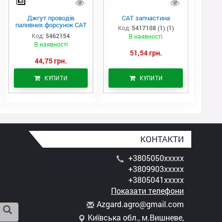
Джгут проводів
САТ запчастина
паливних форсунок CAT
Код:
5417108 (1) (1)
C7/C9 (546-2154)
Код:
5462154
В наявності
В наявності
51,54 грн.
44,75 грн.
КУПИТИ
КУПИТИ
КОНТАКТИ
+3805050xxxxx
+3809903xxxxx
+3805041xxxxx
Показати телефони
A
zga
rd.
agr
o@g
mai
l.c
om
Київська обл., м.Вишневе,