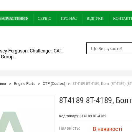
ЗАПЧАСТИНИ
СЕРВІС
ПРО НАС
ВІДГУКИ
КОНТАКТ
ey Ferguson, Challenger, CAT,
 Group.
алог
>
Engine Parts
>
CTP (Costex)
>
8T4189 8T-4189, Болт (8T4189) (8T
8T4189 8T-4189, Болт
Код товару:
8T4189 8T-4189
Наявність:
В наявності