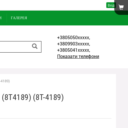
Вхід
И
ГАЛЕРЕЯ
+3805050xxxxx,
+3809903xxxxx,
+3805041xxxxx,
Показати телефони
-4189)
 (8T4189) (8T-4189)