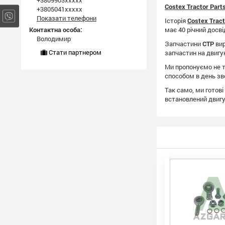
+3809903xxxxx
Costex Tractor Par
+3805041xxxxx
Показати телефони
Історія
Costex Trac
Контактна особа:
має 40 річний досві
Володимир
Запчастини
CTP
вир
Стати партнером
запчастин на двиг
Ми пропонуємо не т
способом в день зв
Так само, ми готові
встановлений двиг