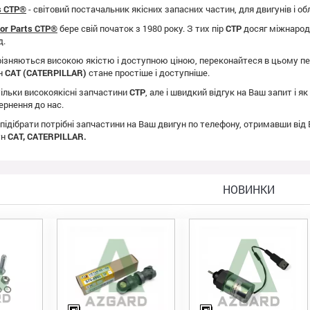
ts CTP®
- світовий постачальник якісних запасних частин, для двигунів і о
tor Parts CTP®
бере свій початок з 1980 року. З тих пір
CTP
досяг міжнародно
д.
ізняються високою якістю і доступною ціною, переконайтеся в цьому пе
ун
CAT (CATERPILLAR)
стане простіше і доступніше.
ільки високоякісні запчастини
CTP
, але і швидкий відгук на Ваш запит і 
ернення до нас.
 підібрати потрібні запчастини на Ваш двигун по телефону, отримавши від
ун
CAT, CATERPILLAR.
НОВИНКИ