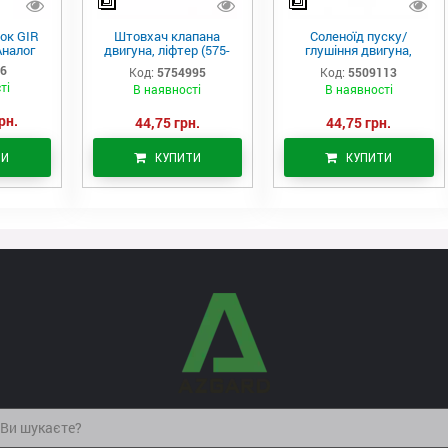
ок GIR
Штовхач клапана
Соленоїд пуску/
Аналог
двигуна, ліфтер (575-
глушіння двигуна,
4995)
актуатор (550-9113)
06
Код:
5754995
Код:
5509113
ті
В наявності
В наявності
рн.
44,75 грн.
44,75 грн.
ТИ
КУПИТИ
КУПИТИ