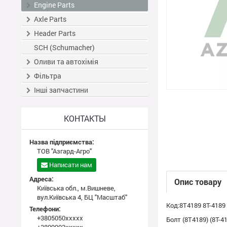
Engine Parts
Axle Parts
Header Parts
SCH (Schumacher)
Оливи та автохімія
Фільтра
Інші запчастини
КОНТАКТЫ
Назва підприємства:
ТОВ "Азгард-Агро"
Написати нам
Адреса:
Опис товару
Київська обл., м.Вишневе,
вул.Київська 4, БЦ "Масштаб"
Код:8T4189 8T-4189
Телефони:
+3805050xxxxx
Болт (8T4189) (8T-4