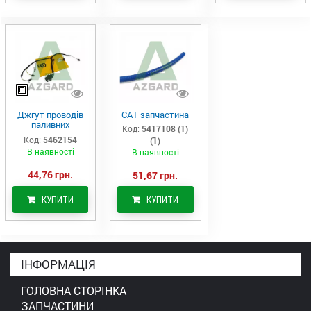
Джгут проводів
САТ запчастина
паливних
Код:
5417108 (1)
форсунок CAT
Код:
5462154
(1)
C7/C9 (546-2154)
В наявності
В наявності
44,76 грн.
51,67 грн.
КУПИТИ
КУПИТИ
ІНФОРМАЦІЯ
ГОЛОВНА СТОРІНКА
ЗАПЧАСТИНИ