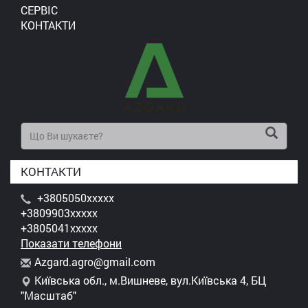
СЕРВІС
КОНТАКТИ
КОНТАКТИ
+3805050xxxxx
+3809903xxxxx
+3805041xxxxx
Показати телефони
A
zga
rd.
agr
o@g
mai
l.c
om
Київська обл., м.Вишневе, вул.Київська 4, БЦ
"Масштаб"