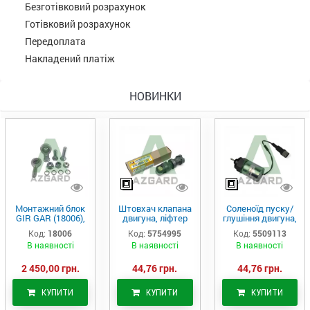
Безготівковий розрахунок
Готівковий розрахунок
Передоплата
Накладений платіж
НОВИНКИ
Монтажний блок
Штовхач клапана
Соленоїд пуску/
GIR GAR (18006),
двигуна, ліфтер
глушіння двигуна,
Аналог
(575-4995)
актуатор (550-
Код:
18006
Код:
5754995
Код:
5509113
9113)
В наявності
В наявності
В наявності
2 450,00 грн.
44,76 грн.
44,76 грн.
КУПИТИ
КУПИТИ
КУПИТИ