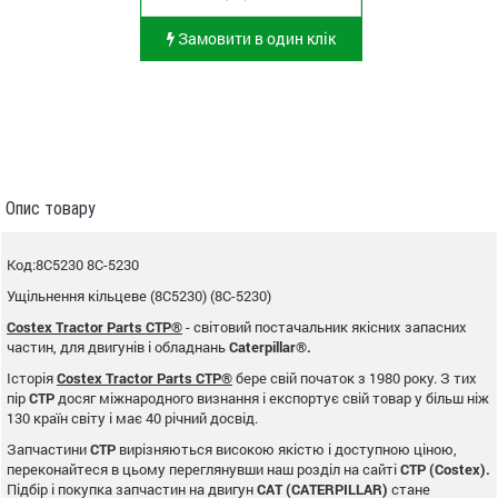
Замовити в один клік
Опис товару
Код:8C5230 8C-5230
Ущільнення кільцеве (8C5230) (8C-5230)
Costex Tractor Parts CTP®
- світовий постачальник якісних запасних
частин, для двигунів і обладнань
Caterpillar®.
Історія
Costex Tractor Parts CTP®
бере свій початок з 1980 року. З тих
пір
CTP
досяг міжнародного визнання і експортує свій товар у більш ніж
130 країн світу і має 40 річний досвід.
Запчастини
CTP
вирізняються високою якістю і доступною ціною,
переконайтеся в цьому переглянувши наш розділ на сайті
CTP (Costex).
Підбір і покупка запчастин на двигун
CAT (CATERPILLAR)
стане