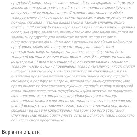
придбаний, якщо товар не задовольнив його за формою, габаритами,
фасоном, кольором, розміром або з інших причин не може бути ним
використаний за призначенням. Споживач має право на обмін
товару належної якості протягом чотирнадцяти днів, не рахуючи дня
покупки. споживач (термін вживається в такому значенні згідно
статті 1. п.22 закону України «про захист прав споживачів») – фізична
особа, яка купує, замовляє, використовує або має намір придбати чи
замовити продукцію для особистих потреб, не пов’язаних з
підприємницькою діяльністю або виконанням обов’язків найманого
працівника. обмін або повернення товару належної якості
провадиться: якщо не використовувався; якщо збережено його
товарний вигляд, споживчі властивості, пломби, ярлики; на підставі
розрахунковий документ, виданий споживачеві разом з проданим
товаром. умови обміну / повернення товару неналежної якості стаття
8. Згідно із законом України «про захист прав споживачів»: в разі
виявлення протягом встановленого гарантійного строку недоліків
споживач, в порядку та в строки, встановлені законодавством, має
право вимагати безоплатного усунення недоліків товару в розумний
строк. вимоги споживача, передбачених цією статтею, не підлягають
задоволенню, якщо продавець, виробник (підприємство, що
задовольняє вимоги споживача, встановлені частиною першою цієї
статті) доведуть, що недоліки товару виникли внаслідок порушення
споживачем правил користування товаром або його зберігання.
Споживач має право брати участь у перевірці якості товару особисто
або через свого представника.
Варіанти оплати