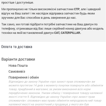
простіше і доступніше.
Ми пропонуємо не тільки високоякісні запчастини
CTP
, але і швидкий
відгук на Ваш запит і як наслідок відправка запчастин будь-яким
зручним для Вас способом в день звернення до нас.
Так само, ми готові підібрати потрібні запчастини на Ваш двигун по
телефону, отримавши від Вас лише серійний номер двигуна або модель
техніки на якій встановлений двигун
CAT, CATERPILLAR.
Оплата та доставка
Варіанти доставки
Нова Пошта
Самовивіз
Повернення і обмін
Відповідно до закону України «про захист прав споживачів» ви
можете протягом 14 днів з моменту покупки повернути або обміняти
товар, придбаний в магазині, за умови виконання всіх норм
передбачених законом. Умови обміну / повернення товару належної
якості стаття 9. Відповідно до закону України «про захист прав
споживачів»: споживач має право обміняти непродовольчий товар
належної якості на аналогічний у продавця, у якого він був