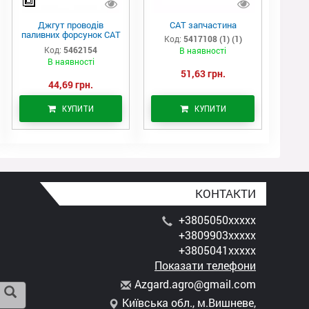
Джгут проводів
САТ запчастина
паливних форсунок CAT
Код:
5417108 (1) (1)
C7/C9 (546-2154)
Код:
5462154
В наявності
В наявності
51,63 грн.
44,69 грн.
КУПИТИ
КУПИТИ
КОНТАКТИ
+3805050xxxxx
+3809903xxxxx
+3805041xxxxx
Показати телефони
A
zga
rd.
agr
o@g
mai
l.c
om
Київська обл., м.Вишневе,