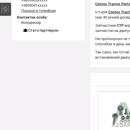
+3809903xxxxx
Costex Tractor Par
+3805041xxxxx
Показати телефони
Історія
Costex Trac
Контактна особа:
має 40 річний досві
Володимир
Запчастини
CTP
вир
Стати партнером
запчастин на двиг
Ми пропонуємо не т
способом в день зв
Так само, ми готові
встановлений двиг