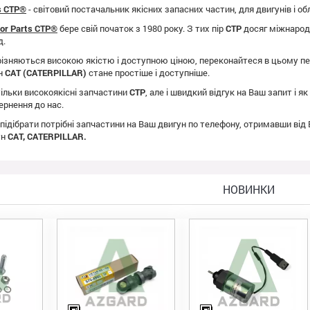
ts CTP®
- світовий постачальник якісних запасних частин, для двигунів і о
tor Parts CTP®
бере свій початок з 1980 року. З тих пір
CTP
досяг міжнародно
д.
ізняються високою якістю і доступною ціною, переконайтеся в цьому пе
ун
CAT (CATERPILLAR)
стане простіше і доступніше.
ільки високоякісні запчастини
CTP
, але і швидкий відгук на Ваш запит і 
ернення до нас.
 підібрати потрібні запчастини на Ваш двигун по телефону, отримавши від
ун
CAT, CATERPILLAR.
НОВИНКИ