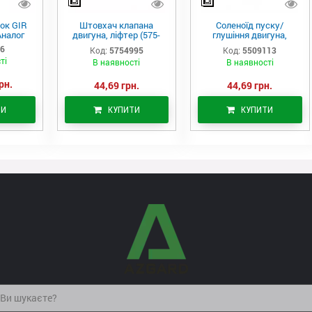
ок GIR
Штовхач клапана
Соленоїд пуску/
Аналог
двигуна, ліфтер (575-
глушіння двигуна,
4995)
актуатор (550-9113)
06
Код:
5754995
Код:
5509113
ті
В наявності
В наявності
рн.
44,69 грн.
44,69 грн.
ТИ
КУПИТИ
КУПИТИ