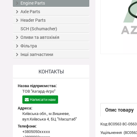
Engine Parts
Axle Parts
Header Parts
SCH (Schumacher)
Оливи та автохімія
Фільтра
Інші запчастини
КОНТАКТЫ
Назва підприємства:
ТОВ "Азгард-Агро"
Написати нам
Адреса:
Опис товару
Київська обл., м.Вишневе,
вул.Київська 4, БЦ "Масштаб"
Код:8C0563 8C-0563
Телефони:
+3805050xxxxx
Ущільнення (8C0563