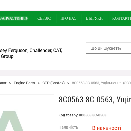
ЗАПЧАСТИНИ
СЕРВІС
ПРО НАС
ВІДГУКИ
КОНТАКТ
ey Ferguson, Challenger, CAT,
 Group.
алог
>
Engine Parts
>
CTP (Costex)
>
8C0563 8C-0563, Ущільнення (8C05
8C0563 8C-0563, Ущі
Код товару:
8C0563 8C-0563
Наявність:
В наявності