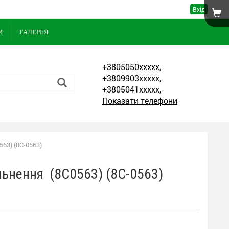
Вхід
И
ГАЛЕРЕЯ
+3805050xxxxx,
+3809903xxxxx,
+3805041xxxxx,
Показати телефони
63) (8C-0563)
льнення (8C0563) (8C-0563)