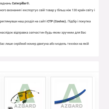
бладнань
Caterpillar®.
го визнання і експортує свій товар у більш ніж 130 країн світу і
реглянувши наш розділ на сайті
CTP (Costex).
Підбір і покупка
як наслідок відправка запчастин будь-яким зручним для Вас
 Вас лише серійний номер двигуна або модель техніки на якій