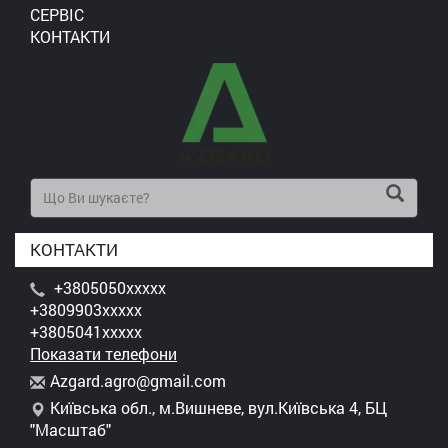
СЕРВІС
КОНТАКТИ
КОНТАКТИ
+3805050xxxxx
+3809903xxxxx
+3805041xxxxx
Показати телефони
A
zga
rd.
agr
o@g
mai
l.c
om
Київська обл., м.Вишневе, вул.Київська 4, БЦ
"Масштаб"