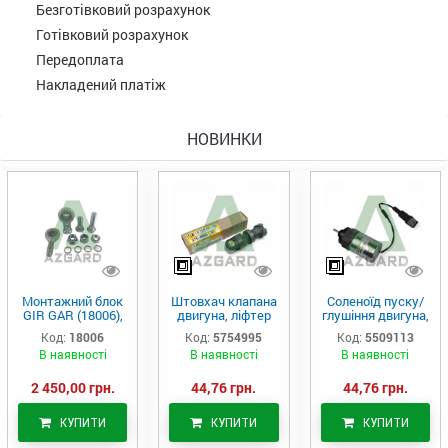
Безготівковий розрахунок
Готівковий розрахунок
Передоплата
Накладений платіж
НОВИНКИ
Монтажний блок
Штовхач клапана
Соленоїд пуску/
GIR GAR (18006),
двигуна, ліфтер
глушіння двигуна,
Аналог
(575-4995)
актуатор (550-
Код:
18006
Код:
5754995
Код:
5509113
9113)
В наявності
В наявності
В наявності
2 450,00 грн.
44,76 грн.
44,76 грн.
КУПИТИ
КУПИТИ
КУПИТИ