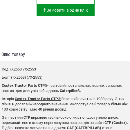
Замовити в один клік
Опис товару
Код:7X2553 7X-2553
Болт (7X2553) (7X-2553)
Costex Tractor Parts CTP®
- світовий постачальник якісних запасних
частин, для двигунів і обладнань
Caterpillar®.
Історія
Costex Tractor Parts CTP®
бере свій початок з 1980 року. З тих
пір
CTP
досяг міжнародного визнання і експортує свій товар у більш ніж
130 країн світу і має 40 річний досвід.
Запчастини
CTP
вирізняються високою якістю і доступною ціною,
переконайтеся в цьому переглянувши наш розділ на сайті
CTP (Costex).
Підбір і покупка запчастин на двигун
CAT (CATERPILLAR)
стане