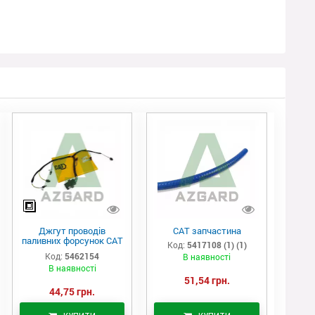
Джгут проводів
САТ запчастина
паливних форсунок CAT
Код:
5417108 (1) (1)
C7/C9 (546-2154)
Код:
5462154
В наявності
В наявності
51,54 грн.
44,75 грн.