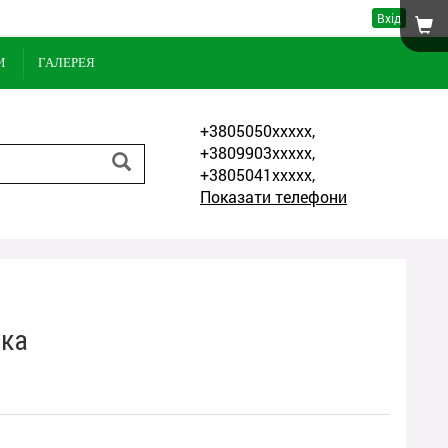
Вхід
И
ГАЛЕРЕЯ
+3805050xxxxx,
+3809903xxxxx,
+3805041xxxxx,
Показати телефони
вка