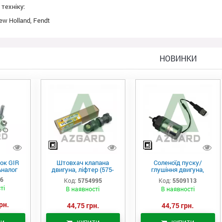
техніку:
w Holland, Fendt
НОВИНКИ
ок GIR
Штовхач клапана
Соленоїд пуску/
Аналог
двигуна, ліфтер (575-
глушіння двигуна,
4995)
актуатор (550-9113)
06
Код:
5754995
Код:
5509113
ті
В наявності
В наявності
рн.
44,75 грн.
44,75 грн.