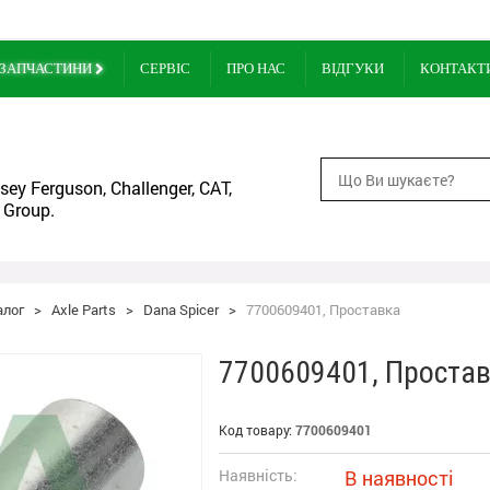
ЗАПЧАСТИНИ
СЕРВІС
ПРО НАС
ВІДГУКИ
КОНТАКТ
ey Ferguson, Challenger, CAT,
 Group.
алог
>
Axle Parts
>
Dana Spicer
>
7700609401, Проставка
7700609401, Проста
Код товару:
7700609401
Наявність:
В наявності