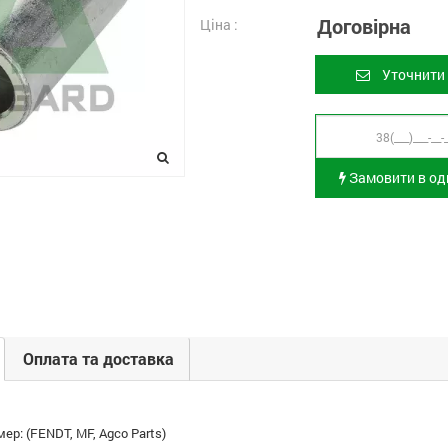
Договірна
Ціна :
Уточнити 
Замовити в оди
Оплата та доставка
ер: (FENDT, MF, Agco Parts)