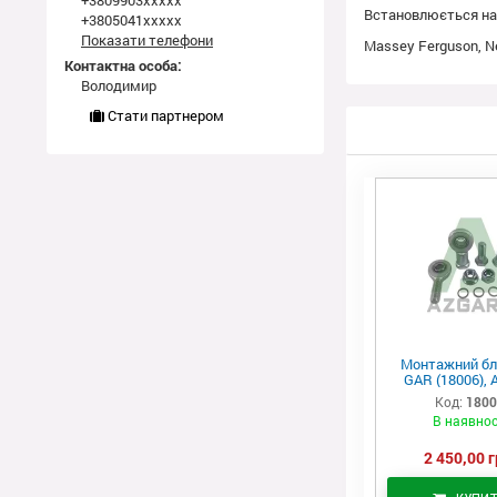
+3809903xxxxx
Встановлюється на 
+3805041xxxxx
Показати телефони
Massey Ferguson, Ne
Контактна особа:
Володимир
Стати партнером
Монтажний бл
GAR (18006), 
Код:
180
В наявнос
2 450,00 г