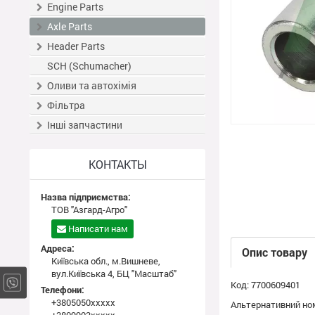
Engine Parts
Axle Parts
Header Parts
SCH (Schumacher)
Оливи та автохімія
Фільтра
Інші запчастини
КОНТАКТЫ
Назва підприємства:
ТОВ "Азгард-Агро"
Написати нам
Адреса:
Опис товару
Київська обл., м.Вишневе,
вул.Київська 4, БЦ "Масштаб"
Код: 7700609401
Телефони:
+3805050xxxxx
Альтернативний ном