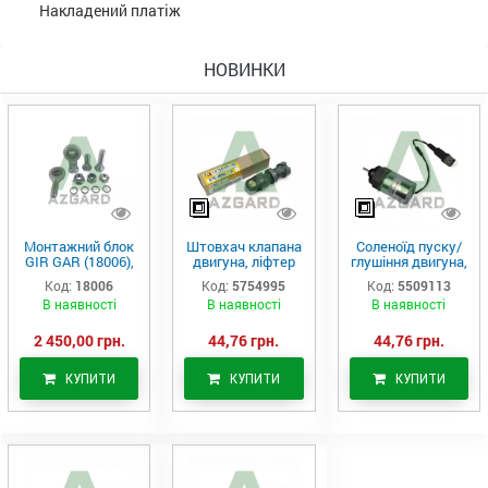
Накладений платіж
НОВИНКИ
Монтажний блок
Штовхач клапана
Соленоїд пуску/
GIR GAR (18006),
двигуна, ліфтер
глушіння двигуна,
Аналог
(575-4995)
актуатор (550-
Код:
18006
Код:
5754995
Код:
5509113
9113)
В наявності
В наявності
В наявності
2 450,00 грн.
44,76 грн.
44,76 грн.
КУПИТИ
КУПИТИ
КУПИТИ