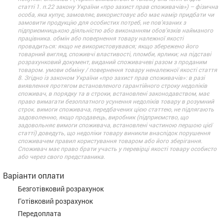
статті 1. п.22 закону України «про захист прав споживачів») – фізична
особа, яка купує, замовляє, використовує або має намір придбати чи
замовити продукцію для особистих потреб, не пов’язаних з
підприємницькою діяльністю або виконанням обов’язків найманого
працівника. обмін або повернення товару належної якості
провадиться: якщо не використовувався; якщо збережено його
товарний вигляд, споживчі властивості, пломби, ярлики; на підставі
розрахунковий документ, виданий споживачеві разом з проданим
товаром. умови обміну / повернення товару неналежної якості стаття
8. Згідно із законом України «про захист прав споживачів»: в разі
виявлення протягом встановленого гарантійного строку недоліків
споживач, в порядку та в строки, встановлені законодавством, має
право вимагати безоплатного усунення недоліків товару в розумний
строк. вимоги споживача, передбачених цією статтею, не підлягають
задоволенню, якщо продавець, виробник (підприємство, що
задовольняє вимоги споживача, встановлені частиною першою цієї
статті) доведуть, що недоліки товару виникли внаслідок порушення
споживачем правил користування товаром або його зберігання.
Споживач має право брати участь у перевірці якості товару особисто
або через свого представника.
Варіанти оплати
Безготівковий розрахунок
Готівковий розрахунок
Передоплата