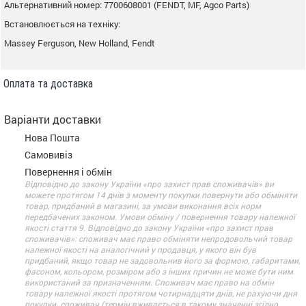
Альтернативний номер: 7700608001 (FENDT, MF, Agco Parts)
Встановлюється на техніку:
Massey Ferguson, New Holland, Fendt
Оплата та доставка
Варіанти доставки
Нова Пошта
Самовивіз
Повернення і обмін
Відповідно до закону України «про захист прав споживачів» ви
можете протягом 14 днів з моменту покупки повернути або обміняти
товар, придбаний в магазині, за умови виконання всіх норм
передбачених законом. Умови обміну / повернення товару належної
якості стаття 9. Відповідно до закону України «про захист прав
споживачів»: споживач має право обміняти непродовольчий товар
належної якості на аналогічний у продавця, у якого він був
придбаний, якщо товар не задовольнив його за формою, габаритами,
фасоном, кольором, розміром або з інших причин не може бути ним
використаний за призначенням. Споживач має право на обмін
товару належної якості протягом чотирнадцяти днів, не рахуючи дня
покупки. споживач (термін вживається в такому значенні згідно