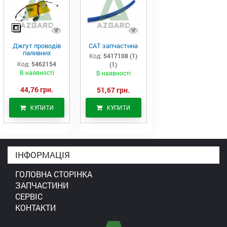
Джгут проводів
САТ запчастина
паливних
Код:
5417108 (1)
форсунок CAT
Код:
5462154
(1)
C7/C9 (546-2154)
В наявності
В наявності
44,76 грн.
51,67 грн.
КУПИТИ
КУПИТИ
ІНФОРМАЦІЯ
ГОЛОВНА СТОРІНКА
ЗАПЧАСТИНИ
СЕРВІС
КОНТАКТИ