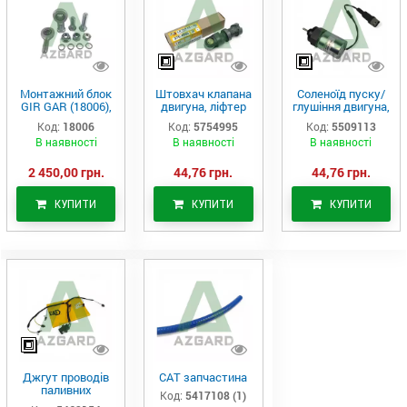
Монтажний блок
Штовхач клапана
Соленоїд пуску/
GIR GAR (18006),
двигуна, ліфтер
глушіння двигуна,
Аналог
(575-4995)
актуатор (550-
Код:
18006
Код:
5754995
Код:
5509113
9113)
В наявності
В наявності
В наявності
2 450,00 грн.
44,76 грн.
44,76 грн.
КУПИТИ
КУПИТИ
КУПИТИ
Джгут проводів
САТ запчастина
паливних
Код:
5417108 (1)
форсунок CAT