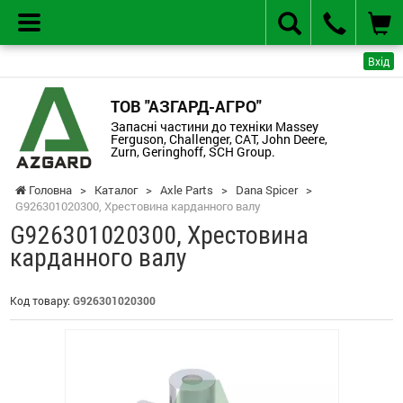
Вхід
ТОВ "АЗГАРД-АГРО"
Запасні частини до техніки Massey
Ferguson, Challenger, CAT, John Deere,
Zurn, Geringhoff, SCH Group.
Головна
>
Каталог
>
Axle Parts
>
Dana Spicer
>
G926301020300, Хрестовина карданного валу
G926301020300, Хрестовина
карданного валу
Код товару:
G926301020300