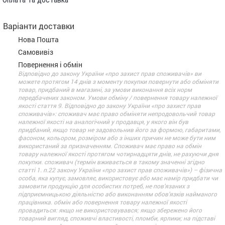
Варіанти доставки
Нова Пошта
Самовивіз
Повернення і обмін
Відповідно до закону України «про захист прав споживачів» ви
можете протягом 14 днів з моменту покупки повернути або обміняти
товар, придбаний в магазині, за умови виконання всіх норм
передбачених законом. Умови обміну / повернення товару належної
якості стаття 9. Відповідно до закону України «про захист прав
споживачів»: споживач має право обміняти непродовольчий товар
належної якості на аналогічний у продавця, у якого він був
придбаний, якщо товар не задовольнив його за формою, габаритами,
фасоном, кольором, розміром або з інших причин не може бути ним
використаний за призначенням. Споживач має право на обмін
товару належної якості протягом чотирнадцяти днів, не рахуючи дня
покупки. споживач (термін вживається в такому значенні згідно
статті 1. п.22 закону України «про захист прав споживачів») – фізична
особа, яка купує, замовляє, використовує або має намір придбати чи
замовити продукцію для особистих потреб, не пов’язаних з
підприємницькою діяльністю або виконанням обов’язків найманого
працівника. обмін або повернення товару належної якості
провадиться: якщо не використовувався; якщо збережено його
товарний вигляд, споживчі властивості, пломби, ярлики; на підставі