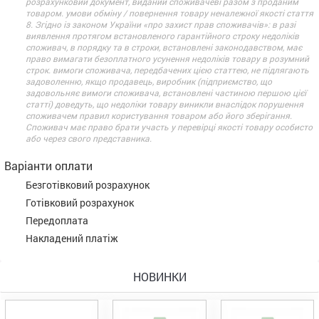
розрахунковий документ, виданий споживачеві разом з проданим
товаром. умови обміну / повернення товару неналежної якості стаття
8. Згідно із законом України «про захист прав споживачів»: в разі
виявлення протягом встановленого гарантійного строку недоліків
споживач, в порядку та в строки, встановлені законодавством, має
право вимагати безоплатного усунення недоліків товару в розумний
строк. вимоги споживача, передбачених цією статтею, не підлягають
задоволенню, якщо продавець, виробник (підприємство, що
задовольняє вимоги споживача, встановлені частиною першою цієї
статті) доведуть, що недоліки товару виникли внаслідок порушення
споживачем правил користування товаром або його зберігання.
Споживач має право брати участь у перевірці якості товару особисто
або через свого представника.
Варіанти оплати
Безготівковий розрахунок
Готівковий розрахунок
Передоплата
Накладений платіж
НОВИНКИ