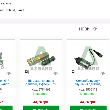
техніку:
w Holland, Fendt
НОВИНКИ
ок GIR
Штовхач клапана
Соленоїд пуску/
Аналог
двигуна, ліфтер (575-
глушіння двигуна,
4995)
актуатор (550-9113)
06
Код:
5754995
Код:
5509113
ті
В наявності
В наявності
рн.
44,76 грн.
44,76 грн.