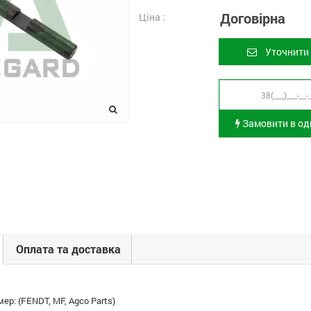
Договірна
Ціна :
Уточнити 
Замовити в оди
Оплата та доставка
ер: (FENDT, MF, Agco Parts)