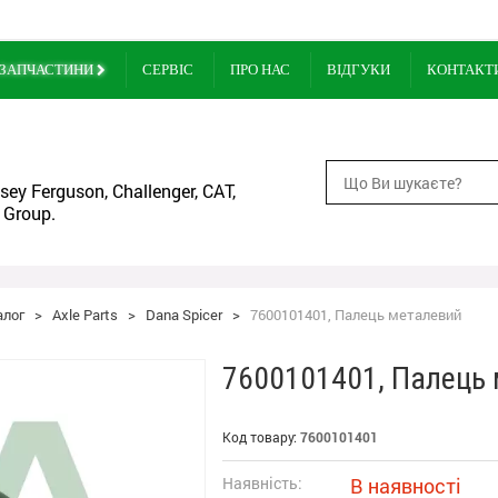
ЗАПЧАСТИНИ
СЕРВІС
ПРО НАС
ВІДГУКИ
КОНТАКТ
ey Ferguson, Challenger, CAT,
 Group.
алог
>
Axle Parts
>
Dana Spicer
>
7600101401, Палець металевий
7600101401, Палець
Код товару:
7600101401
Наявність:
В наявності