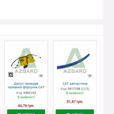
Джгут проводів
САТ запчастина
паливних форсунок CAT
Код:
5417108 (1) (1)
C7/C9 (546-2154)
Код:
5462154
В наявності
В наявності
51,67 грн.
44,76 грн.