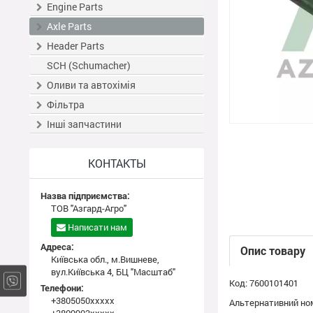
Engine Parts
Axle Parts
Header Parts
SCH (Schumacher)
Оливи та автохімія
Фільтра
Інші запчастини
КОНТАКТЫ
Назва підприємства:
ТОВ "Азгард-Агро"
Написати нам
Адреса:
Опис товару
Київська обл., м.Вишневе,
вул.Київська 4, БЦ "Масштаб"
Код: 7600101401
Телефони:
+3805050xxxxx
Альтернативний ном