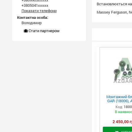
+3809903xxxxx
Встановлюється на 
+3805041xxxxx
Показати телефони
Massey Ferguson, Ne
Контактна особа:
Володимир
Стати партнером
Монтажний бл
GAR (18006), 
Код:
180
В наявнос
2 450,00 г