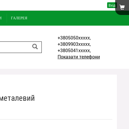
Вхід
И
ГАЛЕРЕЯ
+3805050xxxxx,
+3809903xxxxx,
+3805041xxxxx,
Показати телефони
 металевий