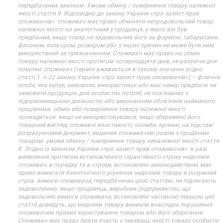
передбачених законом. Умови обміну / повернення товару належної
якості стаття 9. Відповідно до закону України «про захист прав
споживачів»: споживач має право обміняти непродовольчий товар
належної якості на аналогічний у продавця, у якого він був
придбаний, якщо товар не задовольнив його за формою, габаритами,
фасоном, кольором, розміром або з інших причин не може бути ним
використаний за призначенням. Споживач має право на обмін
товару належної якості протягом чотирнадцяти днів, не рахуючи дня
покупки. споживач (термін вживається в такому значенні згідно
статті 1. п.22 закону України «про захист прав споживачів») – фізична
особа, яка купує, замовляє, використовує або має намір придбати чи
замовити продукцію для особистих потреб, не пов’язаних з
підприємницькою діяльністю або виконанням обов’язків найманого
працівника. обмін або повернення товару належної якості
провадиться: якщо не використовувався; якщо збережено його
товарний вигляд, споживчі властивості, пломби, ярлики; на підставі
розрахунковий документ, виданий споживачеві разом з проданим
товаром. умови обміну / повернення товару неналежної якості стаття
8. Згідно із законом України «про захист прав споживачів»: в разі
виявлення протягом встановленого гарантійного строку недоліків
споживач, в порядку та в строки, встановлені законодавством, має
право вимагати безоплатного усунення недоліків товару в розумний
строк. вимоги споживача, передбачених цією статтею, не підлягають
задоволенню, якщо продавець, виробник (підприємство, що
задовольняє вимоги споживача, встановлені частиною першою цієї
статті) доведуть, що недоліки товару виникли внаслідок порушення
споживачем правил користування товаром або його зберігання.
Споживач має право брати участь у перевірці якості товару особисто