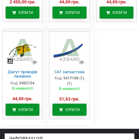
2 450,00 грн.
44,69 грн.
44,69 грн.
КУПИТИ
КУПИТИ
КУПИТИ
Джгут проводів
САТ запчастина
паливних
Код:
5417108 (1)
форсунок CAT
Код:
5462154
(1)
C7/C9 (546-2154)
В наявності
В наявності
44,69 грн.
51,63 грн.
КУПИТИ
КУПИТИ
ІНФОРМАЦІЯ