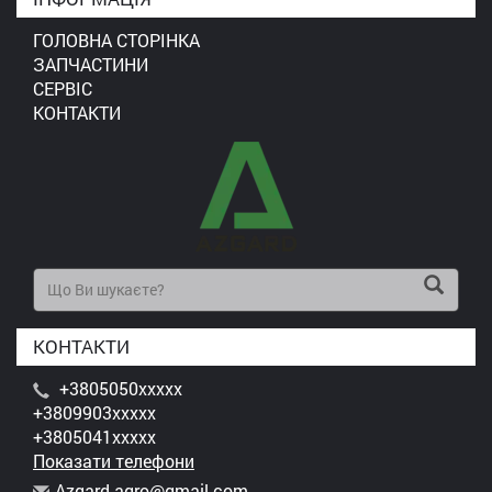
ГОЛОВНА СТОРІНКА
ЗАПЧАСТИНИ
СЕРВІС
КОНТАКТИ
КОНТАКТИ
+3805050xxxxx
+3809903xxxxx
+3805041xxxxx
Показати телефони
A
zga
rd.
agr
o@g
mai
l.c
om