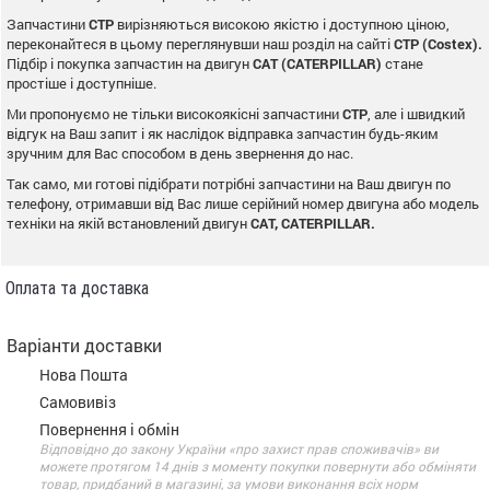
Запчастини
CTP
вирізняються високою якістю і доступною ціною,
переконайтеся в цьому переглянувши наш розділ на сайті
CTP (Costex).
Підбір і покупка запчастин на двигун
CAT (CATERPILLAR)
стане
простіше і доступніше.
Ми пропонуємо не тільки високоякісні запчастини
CTP
, але і швидкий
відгук на Ваш запит і як наслідок відправка запчастин будь-яким
зручним для Вас способом в день звернення до нас.
Так само, ми готові підібрати потрібні запчастини на Ваш двигун по
телефону, отримавши від Вас лише серійний номер двигуна або модель
техніки на якій встановлений двигун
CAT, CATERPILLAR.
Оплата та доставка
Варіанти доставки
Нова Пошта
Самовивіз
Повернення і обмін
Відповідно до закону України «про захист прав споживачів» ви
можете протягом 14 днів з моменту покупки повернути або обміняти
товар, придбаний в магазині, за умови виконання всіх норм