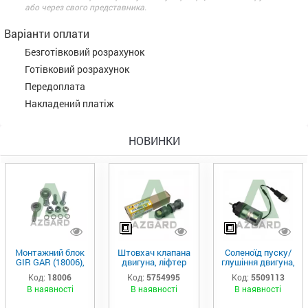
або через свого представника.
Варіанти оплати
Безготівковий розрахунок
Готівковий розрахунок
Передоплата
Накладений платіж
НОВИНКИ
Монтажний блок
Штовхач клапана
Соленоїд пуску/
GIR GAR (18006),
двигуна, ліфтер
глушіння двигуна,
Аналог
(575-4995)
актуатор (550-
Код:
18006
Код:
5754995
Код:
5509113
9113)
В наявності
В наявності
В наявності