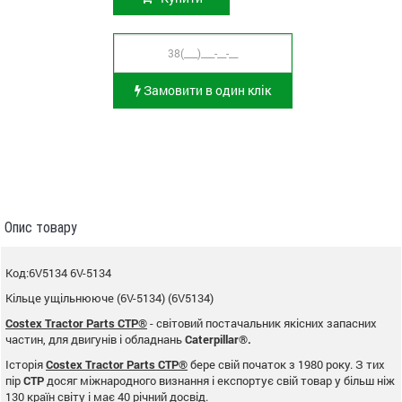
Замовити в один клік
Опис товару
Код:6V5134 6V-5134
Кільце ущільнююче (6V-5134) (6V5134)
Costex Tractor Parts CTP®
- світовий постачальник якісних запасних
частин, для двигунів і обладнань
Caterpillar®.
Історія
Costex Tractor Parts CTP®
бере свій початок з 1980 року. З тих
пір
CTP
досяг міжнародного визнання і експортує свій товар у більш ніж
130 країн світу і має 40 річний досвід.