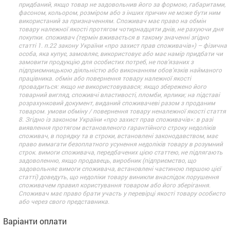
придбаний, якщо товар не задовольнив його за формою, габаритами,
фасоном, кольором, розміром або з інших причин не може бути ним
використаний за призначенням. Споживач має право на обмін
товару належної якості протягом чотирнадцяти днів, не рахуючи дня
покупки. споживач (термін вживається в такому значенні згідно
статті 1. п.22 закону України «про захист прав споживачів») – фізична
особа, яка купує, замовляє, використовує або має намір придбати чи
замовити продукцію для особистих потреб, не пов’язаних з
підприємницькою діяльністю або виконанням обов’язків найманого
працівника. обмін або повернення товару належної якості
провадиться: якщо не використовувався; якщо збережено його
товарний вигляд, споживчі властивості, пломби, ярлики; на підставі
розрахунковий документ, виданий споживачеві разом з проданим
товаром. умови обміну / повернення товару неналежної якості стаття
8. Згідно із законом України «про захист прав споживачів»: в разі
виявлення протягом встановленого гарантійного строку недоліків
споживач, в порядку та в строки, встановлені законодавством, має
право вимагати безоплатного усунення недоліків товару в розумний
строк. вимоги споживача, передбачених цією статтею, не підлягають
задоволенню, якщо продавець, виробник (підприємство, що
задовольняє вимоги споживача, встановлені частиною першою цієї
статті) доведуть, що недоліки товару виникли внаслідок порушення
споживачем правил користування товаром або його зберігання.
Споживач має право брати участь у перевірці якості товару особисто
або через свого представника.
Варіанти оплати