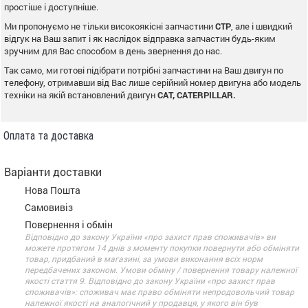
простіше і доступніше.
Ми пропонуємо не тільки високоякісні запчастини
CTP
, але і швидкий
відгук на Ваш запит і як наслідок відправка запчастин будь-яким
зручним для Вас способом в день звернення до нас.
Так само, ми готові підібрати потрібні запчастини на Ваш двигун по
телефону, отримавши від Вас лише серійний номер двигуна або модель
техніки на якій встановлений двигун
CAT, CATERPILLAR.
Оплата та доставка
Варіанти доставки
Нова Пошта
Самовивіз
Повернення і обмін
Відповідно до закону України «про захист прав споживачів» ви
можете протягом 14 днів з моменту покупки повернути або обміняти
товар, придбаний в магазині, за умови виконання всіх норм
передбачених законом. Умови обміну / повернення товару належної
якості стаття 9. Відповідно до закону України «про захист прав
споживачів»: споживач має право обміняти непродовольчий товар
належної якості на аналогічний у продавця, у якого він був