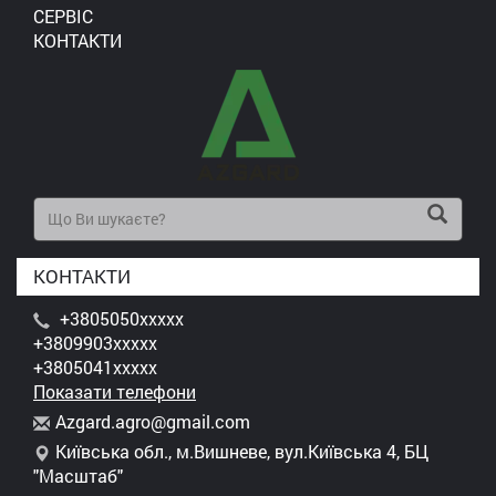
СЕРВІС
КОНТАКТИ
КОНТАКТИ
+3805050xxxxx
+3809903xxxxx
+3805041xxxxx
Показати телефони
A
zga
rd.
agr
o@g
mai
l.c
om
Київська обл., м.Вишневе, вул.Київська 4, БЦ
"Масштаб"