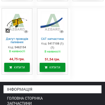
Джгут проводів
САТ запчастина
паливних
Код:
5417108 (1)
форсунок CAT
Код:
5462154
(1)
C7/C9 (546-2154)
В наявності
В наявності
44,75 грн.
51,54 грн.
КУПИТИ
КУПИТИ
ІНФОРМАЦІЯ
ГОЛОВНА СТОРІНКА
ЗАПЧАСТИНИ