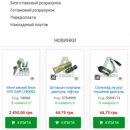
Безготівковий розрахунок
Готівковий розрахунок
Передоплата
Накладений платіж
НОВИНКИ
Монтажний блок
Штовхач клапана
Соленоїд пуску/
GIR GAR (18006),
двигуна, ліфтер
глушіння двигуна,
Аналог
(575-4995)
актуатор (550-
Код:
18006
Код:
5754995
Код:
5509113
9113)
В наявності
В наявності
В наявності
2 450,00 грн.
44,75 грн.
44,75 грн.
КУПИТИ
КУПИТИ
КУПИТИ