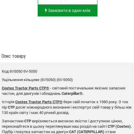
Замовити в один клік
Опис товару
Код:6V5050 6V-5050
Ущільнення кільцеве (6V5050) (6V-5050)
Costex Tractor Parts CTP®
- світовий постачальник якісних запасних
частин, для двигунів і обладнань
Caterpillar®.
Історія
Costex Tractor Parts CTP®
бере свій початок з 1980 року. З тих
пір
CTP
досяг міжнародного визнання і експортує свій товар у більш ніж
130 країн світу і має 40 річний досвід.
Запчастини
CTP
вирізняються високою якістю і доступною ціною,
переконайтеся в цьому переглянувши наш розділ на сайті
CTP (Costex).
Підбір і покупка запчастин на двигун
CAT (CATERPILLAR)
стане