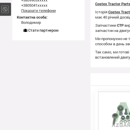
+3809903xxxxx
Costex Tractor Par
+3805041xxxxx
Показати телефони
Історія
Costex Trac
Контактна особа:
має 40 річний досві
Володимир
Запчастини
CTP
вир
Стати партнером
запчастин на двиг
Ми пропонуємо не т
способом в день зв
Так само, ми готові
встановлений двиг