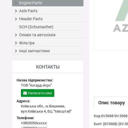
Engine Parts
Axle Parts
Header Parts
SCH (Schumacher)
Оливи та автохімія
Фільтра
Інші запчастини
КОНТАКТЫ
Назва підприємства:
ТОВ "Азгард-Агро"
Написати нам
Адреса:
Опис товару
Київська обл., м.Вишневе,
вул.Київська 4, БЦ "Масштаб"
Код:6V3668 6V-3668
Телефони:
+3805050xxxxx
Болт (6V3668) (6V-3