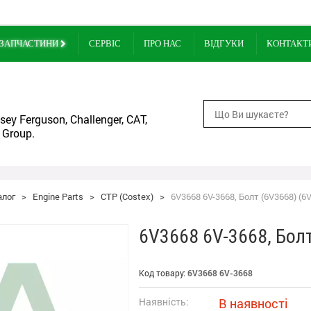
ЗАПЧАСТИНИ
СЕРВІС
ПРО НАС
ВІДГУКИ
КОНТАКТ
ey Ferguson, Challenger, CAT,
 Group.
алог
>
Engine Parts
>
CTP (Costex)
>
6V3668 6V-3668, Болт (6V3668) (6V
6V3668 6V-3668, Болт
Код товару:
6V3668 6V-3668
Наявність:
В наявності