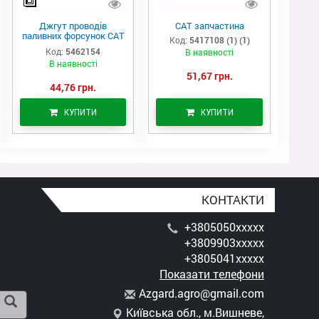
Джгут проводів
САТ запчастина
паливних форсунок CAT
Код:
5417108 (1) (1)
C7/C9 (546-2154)
Код:
5462154
В наявності
В наявності
51,67 грн.
44,76 грн.
КУПИТИ
КУПИТИ
КОНТАКТИ
+3805050xxxxx
+3809903xxxxx
+3805041xxxxx
Показати телефони
A
zga
rd.
agr
o@g
mai
l.c
om
Київська обл., м.Вишневе,