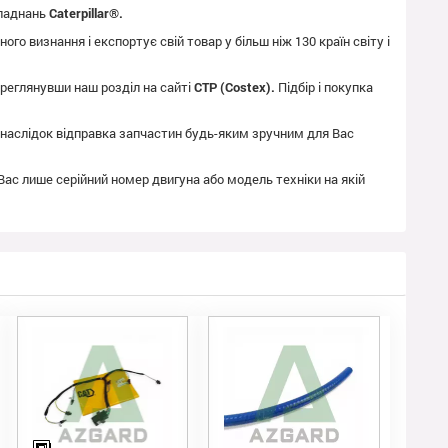
бладнань
Caterpillar®.
го визнання і експортує свій товар у більш ніж 130 країн світу і
реглянувши наш розділ на сайті
CTP (Costex).
Підбір і покупка
як наслідок відправка запчастин будь-яким зручним для Вас
 Вас лише серійний номер двигуна або модель техніки на якій