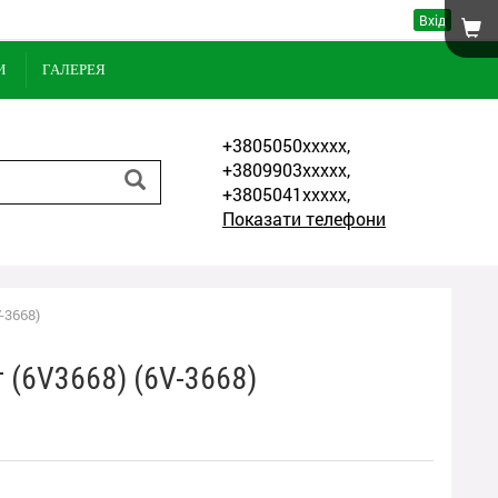
Вхід
И
ГАЛЕРЕЯ
+3805050xxxxx,
+3809903xxxxx,
+3805041xxxxx,
Показати телефони
-3668)
 (6V3668) (6V-3668)