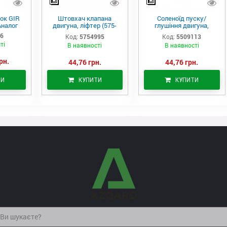
ок GIR
Штовхач клапана
Соленоїд пуску/
Аналог
двигуна, ліфтер (575-
глушіння двигуна,
4995)
актуатор (550-9113)
06
Код:
5754995
Код:
5509113
ті
В наявності
В наявності
рн.
44,76 грн.
44,76 грн.
ТИ
КУПИТИ
КУПИТИ