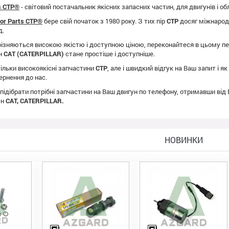
ts CTP®
- світовий постачальник якісних запасних частин, для двигунів і о
tor Parts CTP®
бере свій початок з 1980 року. З тих пір
CTP
досяг міжнародно
д.
ізняються високою якістю і доступною ціною, переконайтеся в цьому пе
ун
CAT (CATERPILLAR)
стане простіше і доступніше.
ільки високоякісні запчастини
CTP
, але і швидкий відгук на Ваш запит і 
ернення до нас.
 підібрати потрібні запчастини на Ваш двигун по телефону, отримавши від
ун
CAT, CATERPILLAR.
НОВИНКИ