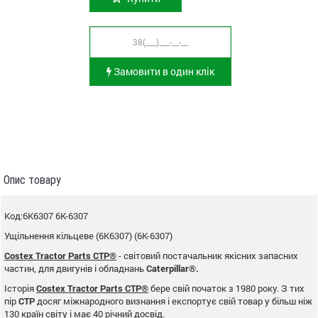
Замовити в один клік
Опис товару
Код:6K6307 6K-6307
Ущільнення кільцеве (6K6307) (6K-6307)
Costex Tractor Parts CTP®
- світовий постачальник якісних запасних
частин, для двигунів і обладнань
Caterpillar®.
Історія
Costex Tractor Parts CTP®
бере свій початок з 1980 року. З тих
пір
CTP
досяг міжнародного визнання і експортує свій товар у більш ніж
130 країн світу і має 40 річний досвід.