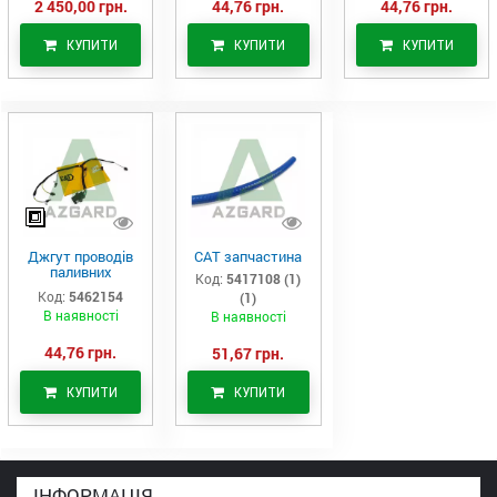
2 450,00 грн.
44,76 грн.
44,76 грн.
КУПИТИ
КУПИТИ
КУПИТИ
Джгут проводів
САТ запчастина
паливних
Код:
5417108 (1)
форсунок CAT
Код:
5462154
(1)
C7/C9 (546-2154)
В наявності
В наявності
44,76 грн.
51,67 грн.
КУПИТИ
КУПИТИ
ІНФОРМАЦІЯ