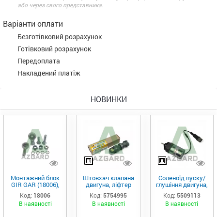
або через свого представника.
Варіанти оплати
Безготівковий розрахунок
Готівковий розрахунок
Передоплата
Накладений платіж
НОВИНКИ
Монтажний блок
Штовхач клапана
Соленоїд пуску/
GIR GAR (18006),
двигуна, ліфтер
глушіння двигуна,
Аналог
(575-4995)
актуатор (550-
Код:
18006
Код:
5754995
Код:
5509113
9113)
В наявності
В наявності
В наявності