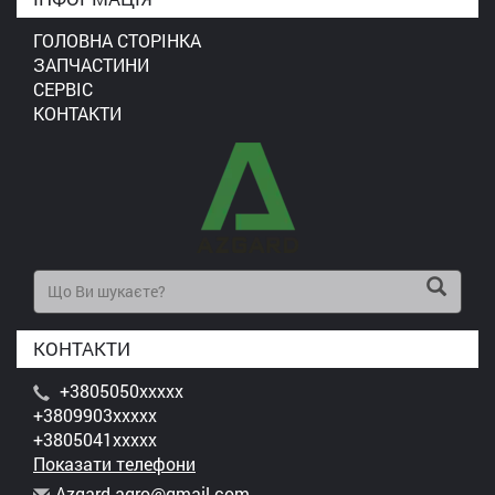
ГОЛОВНА СТОРІНКА
ЗАПЧАСТИНИ
СЕРВІС
КОНТАКТИ
КОНТАКТИ
+3805050xxxxx
+3809903xxxxx
+3805041xxxxx
Показати телефони
A
zga
rd.
agr
o@g
mai
l.c
om