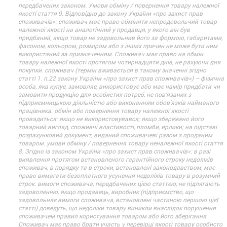
передбачених законом. Умови обміну / повернення товару належної
якості стаття 9. Відповідно до закону України «про захист прав
споживачів»: споживач має право обміняти непродовольчий товар
належної якості на аналогічний у продавця, у якого він був
придбаний, якщо товар не задовольнив його за формою, габаритами,
фасоном, кольором, розміром або з інших причин не може бути ним
використаний за призначенням. Споживач має право на обмін
товару належної якості протягом чотирнадцяти днів, не рахуючи дня
покупки. споживач (термін вживається в такому значенні згідно
статті 1. п.22 закону України «про захист прав споживачів») – фізична
особа, яка купує, замовляє, використовує або має намір придбати чи
замовити продукцію для особистих потреб, не пов’язаних з
підприємницькою діяльністю або виконанням обов’язків найманого
працівника. обмін або повернення товару належної якості
провадиться: якщо не використовувався; якщо збережено його
товарний вигляд, споживчі властивості, пломби, ярлики; на підставі
розрахунковий документ, виданий споживачеві разом з проданим
товаром. умови обміну / повернення товару неналежної якості стаття
8. Згідно із законом України «про захист прав споживачів»: в разі
виявлення протягом встановленого гарантійного строку недоліків
споживач, в порядку та в строки, встановлені законодавством, має
право вимагати безоплатного усунення недоліків товару в розумний
строк. вимоги споживача, передбачених цією статтею, не підлягають
задоволенню, якщо продавець, виробник (підприємство, що
задовольняє вимоги споживача, встановлені частиною першою цієї
статті) доведуть, що недоліки товару виникли внаслідок порушення
споживачем правил користування товаром або його зберігання.
Споживач має право брати участь у перевірці якості товару особисто