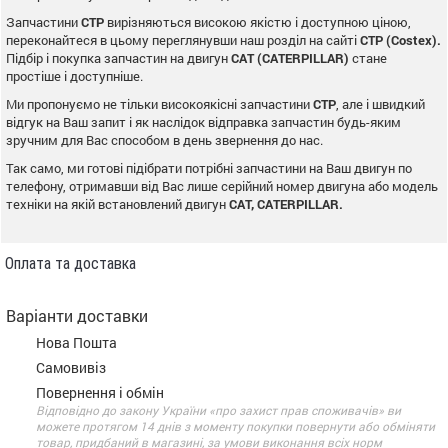
Запчастини
CTP
вирізняються високою якістю і доступною ціною,
переконайтеся в цьому переглянувши наш розділ на сайті
CTP (Costex).
Підбір і покупка запчастин на двигун
CAT (CATERPILLAR)
стане
простіше і доступніше.
Ми пропонуємо не тільки високоякісні запчастини
CTP
, але і швидкий
відгук на Ваш запит і як наслідок відправка запчастин будь-яким
зручним для Вас способом в день звернення до нас.
Так само, ми готові підібрати потрібні запчастини на Ваш двигун по
телефону, отримавши від Вас лише серійний номер двигуна або модель
техніки на якій встановлений двигун
CAT, CATERPILLAR.
Оплата та доставка
Варіанти доставки
Нова Пошта
Самовивіз
Повернення і обмін
Відповідно до закону України «про захист прав споживачів» ви
можете протягом 14 днів з моменту покупки повернути або обміняти
товар, придбаний в магазині, за умови виконання всіх норм