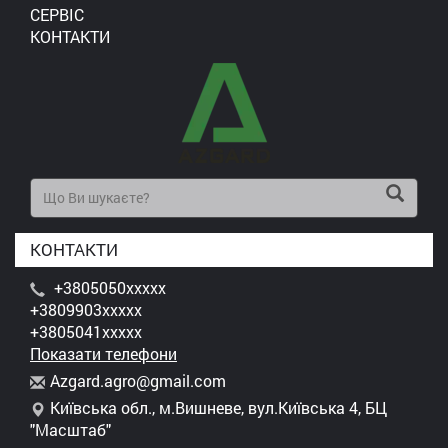
СЕРВІС
КОНТАКТИ
КОНТАКТИ
+3805050xxxxx
+3809903xxxxx
+3805041xxxxx
Показати телефони
A
zga
rd.
agr
o@g
mai
l.c
om
Київська обл., м.Вишневе, вул.Київська 4, БЦ
"Масштаб"