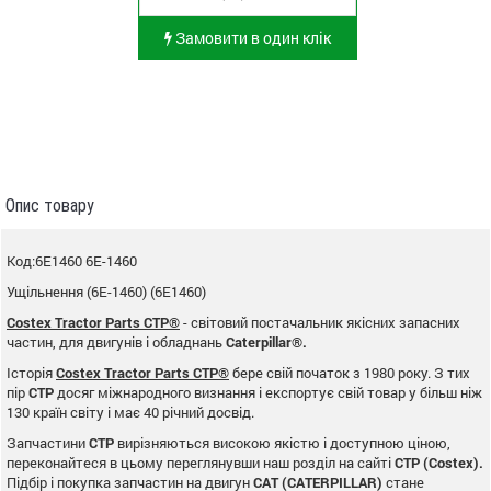
Замовити в один клік
Опис товару
Код:6E1460 6E-1460
Ущільнення (6E-1460) (6E1460)
Costex Tractor Parts CTP®
- світовий постачальник якісних запасних
частин, для двигунів і обладнань
Caterpillar®.
Історія
Costex Tractor Parts CTP®
бере свій початок з 1980 року. З тих
пір
CTP
досяг міжнародного визнання і експортує свій товар у більш ніж
130 країн світу і має 40 річний досвід.
Запчастини
CTP
вирізняються високою якістю і доступною ціною,
переконайтеся в цьому переглянувши наш розділ на сайті
CTP (Costex).
Підбір і покупка запчастин на двигун
CAT (CATERPILLAR)
стане