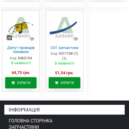
Джгут проводів
САТ запчастина
паливних
Код:
5417108 (1)
форсунок CAT
Код:
5462154
(1)
C7/C9 (546-2154)
В наявності
В наявності
44,75 грн.
51,54 грн.
КУПИТИ
КУПИТИ
ІНФОРМАЦІЯ
ГОЛОВНА СТОРІНКА
ЗАПЧАСТИНИ