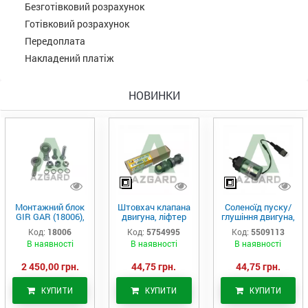
Безготівковий розрахунок
Готівковий розрахунок
Передоплата
Накладений платіж
НОВИНКИ
Монтажний блок
Штовхач клапана
Соленоїд пуску/
GIR GAR (18006),
двигуна, ліфтер
глушіння двигуна,
Аналог
(575-4995)
актуатор (550-
Код:
18006
Код:
5754995
Код:
5509113
9113)
В наявності
В наявності
В наявності
2 450,00 грн.
44,75 грн.
44,75 грн.
КУПИТИ
КУПИТИ
КУПИТИ