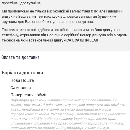
простіше і доступніше.
Ми пропонуємо не тільки високоякісні запчастини
CTP
, але і швидкий
відгук на Ваш запит і як наслідок відправка запчастин будь-яким
зручним для Вас способом в день звернення до нас.
Так само, ми готові підібрати потрібні запчастини на Ваш двигун по
телефону, отримавши від Вас лише серійний номер двигуна або модель
техніки на якій встановлений двигун
CAT, CATERPILLAR.
Оплата та доставка
Варіанти доставки
Нова Пошта
Самовивіз
Повернення і обмін
Відповідно до закону України «про захист прав споживачів» ви
можете протягом 14 днів з моменту покупки повернути або обміняти
товар, придбаний в магазині, за умови виконання всіх норм
передбачених законом. Умови обміну / повернення товару належної
якості стаття 9. Відповідно до закону України «про захист прав
споживачів»: споживач має право обміняти непродовольчий товар
належної якості на аналогічний у продавця, у якого він був