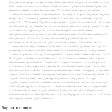
придбаний, якщо товар не задовольнив його за формою, габаритами,
фасоном, кольором, розміром або з інших причин не може бути ним
використаний за призначенням. Споживач має право на обмін
товару належної якості протягом чотирнадцяти днів, не рахуючи дня
покупки. споживач (термін вживається в такому значенні згідно
статті 1. п.22 закону України «про захист прав споживачів») – фізична
особа, яка купує, замовляє, використовує або має намір придбати чи
замовити продукцію для особистих потреб, не пов’язаних з
підприємницькою діяльністю або виконанням обов’язків найманого
працівника. обмін або повернення товару належної якості
провадиться: якщо не використовувався; якщо збережено його
товарний вигляд, споживчі властивості, пломби, ярлики; на підставі
розрахунковий документ, виданий споживачеві разом з проданим
товаром. умови обміну / повернення товару неналежної якості стаття
8. Згідно із законом України «про захист прав споживачів»: в разі
виявлення протягом встановленого гарантійного строку недоліків
споживач, в порядку та в строки, встановлені законодавством, має
право вимагати безоплатного усунення недоліків товару в розумний
строк. вимоги споживача, передбачених цією статтею, не підлягають
задоволенню, якщо продавець, виробник (підприємство, що
задовольняє вимоги споживача, встановлені частиною першою цієї
статті) доведуть, що недоліки товару виникли внаслідок порушення
споживачем правил користування товаром або його зберігання.
Споживач має право брати участь у перевірці якості товару особисто
або через свого представника.
Варіанти оплати