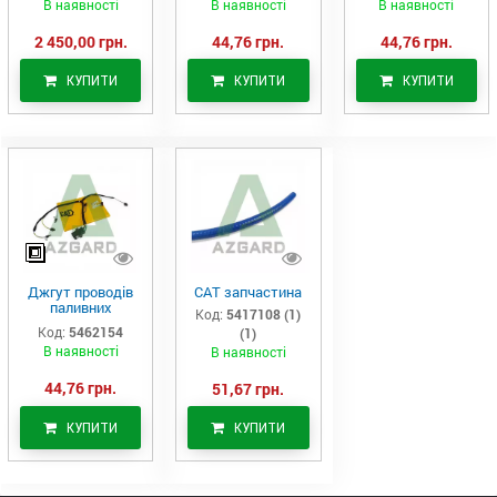
В наявності
В наявності
В наявності
2 450,00 грн.
44,76 грн.
44,76 грн.
КУПИТИ
КУПИТИ
КУПИТИ
Джгут проводів
САТ запчастина
паливних
Код:
5417108 (1)
форсунок CAT
Код:
5462154
(1)
C7/C9 (546-2154)
В наявності
В наявності
44,76 грн.
51,67 грн.
КУПИТИ
КУПИТИ