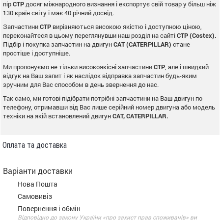
пір
CTP
досяг міжнародного визнання і експортує свій товар у більш ніж
130 країн світу і має 40 річний досвід.
Запчастини
CTP
вирізняються високою якістю і доступною ціною,
переконайтеся в цьому переглянувши наш розділ на сайті
CTP (Costex).
Підбір і покупка запчастин на двигун
CAT (CATERPILLAR)
стане
простіше і доступніше.
Ми пропонуємо не тільки високоякісні запчастини
CTP
, але і швидкий
відгук на Ваш запит і як наслідок відправка запчастин будь-яким
зручним для Вас способом в день звернення до нас.
Так само, ми готові підібрати потрібні запчастини на Ваш двигун по
телефону, отримавши від Вас лише серійний номер двигуна або модель
техніки на якій встановлений двигун
CAT, CATERPILLAR.
Оплата та доставка
Варіанти доставки
Нова Пошта
Самовивіз
Повернення і обмін
Відповідно до закону України «про захист прав споживачів» ви