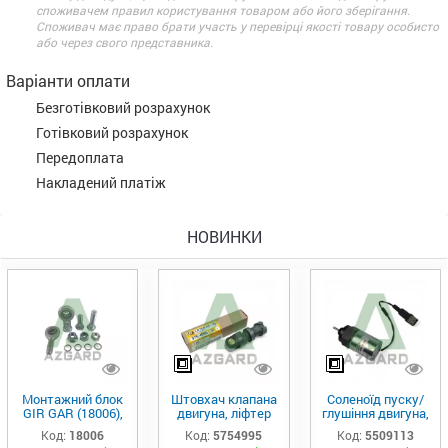
споживачем правил користування товаром або його зберігання.
Споживач має право брати участь у перевірці якості товару особисто
або через свого представника.
Варіанти оплати
Безготівковий розрахунок
Готівковий розрахунок
Передоплата
Накладений платіж
НОВИНКИ
Монтажний блок
Штовхач клапана
Соленоїд пуску/
GIR GAR (18006),
двигуна, ліфтер
глушіння двигуна,
Аналог
(575-4995)
актуатор (550-
Код:
18006
Код:
5754995
Код:
5509113
9113)