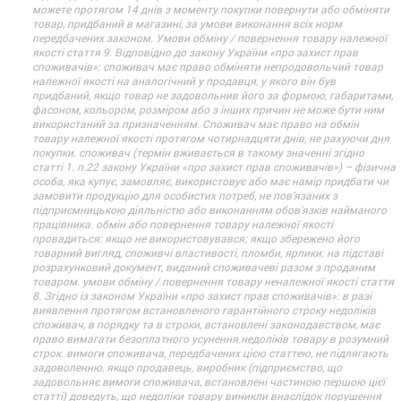
можете протягом 14 днів з моменту покупки повернути або обміняти
товар, придбаний в магазині, за умови виконання всіх норм
передбачених законом. Умови обміну / повернення товару належної
якості стаття 9. Відповідно до закону України «про захист прав
споживачів»: споживач має право обміняти непродовольчий товар
належної якості на аналогічний у продавця, у якого він був
придбаний, якщо товар не задовольнив його за формою, габаритами,
фасоном, кольором, розміром або з інших причин не може бути ним
використаний за призначенням. Споживач має право на обмін
товару належної якості протягом чотирнадцяти днів, не рахуючи дня
покупки. споживач (термін вживається в такому значенні згідно
статті 1. п.22 закону України «про захист прав споживачів») – фізична
особа, яка купує, замовляє, використовує або має намір придбати чи
замовити продукцію для особистих потреб, не пов’язаних з
підприємницькою діяльністю або виконанням обов’язків найманого
працівника. обмін або повернення товару належної якості
провадиться: якщо не використовувався; якщо збережено його
товарний вигляд, споживчі властивості, пломби, ярлики; на підставі
розрахунковий документ, виданий споживачеві разом з проданим
товаром. умови обміну / повернення товару неналежної якості стаття
8. Згідно із законом України «про захист прав споживачів»: в разі
виявлення протягом встановленого гарантійного строку недоліків
споживач, в порядку та в строки, встановлені законодавством, має
право вимагати безоплатного усунення недоліків товару в розумний
строк. вимоги споживача, передбачених цією статтею, не підлягають
задоволенню, якщо продавець, виробник (підприємство, що
задовольняє вимоги споживача, встановлені частиною першою цієї
статті) доведуть, що недоліки товару виникли внаслідок порушення