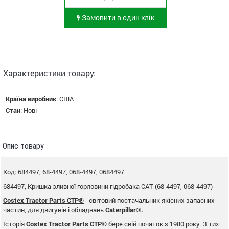
Замовити в один клік
Характеристики товару:
Країна виробник
:
США
Стан
:
Нові
Опис товару
Код: 684497, 68-4497, 068-4497, 0684497
684497, Кришка зливної горловини гідробака CAT (68-4497, 068-4497)
Costex Tractor Parts CTP®
- світовий постачальник якісних запасних
частин, для двигунів і обладнань
Caterpillar®.
Історія
Costex Tractor Parts CTP®
бере свій початок з 1980 року. З тих