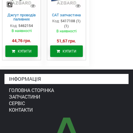
Джгут проводів
САТ запчастина
паливних
Код:
5417108 (1)
форсунок CAT
Код:
5462154
(1)
C7/C9 (546-2154)
В наявності
В наявності
44,76 грн.
51,67 грн.
КУПИТИ
КУПИТИ
ІНФОРМАЦІЯ
ГОЛОВНА СТОРІНКА
ЗАПЧАСТИНИ
СЕРВІС
КОНТАКТИ