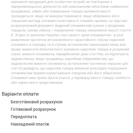
замовити продукцію для особистих потреб, не пов’язаних з
підприємницькою діяльністю або виконанням обов’язків найманого
працівника. обмін або повернення товару належної якості
провадиться: якщо не використовувався; якщо збережено його
товарний вигляд, споживчі властивості, пломби, ярлики; на підставі
розрахунковий документ, виданий споживачеві разом з проданим
товаром. умови обміну / повернення товару неналежної якості стаття
8. Згідно із законом України «про захист прав споживачів»: в разі
виявлення протягом встановленого гарантійного строку недоліків
споживач, в порядку та в строки, встановлені законодавством, має
право вимагати безоплатного усунення недоліків товару в розумний
строк. вимоги споживача, передбачених цією статтею, не підлягають
задоволенню, якщо продавець, виробник (підприємство, що
задовольняє вимоги споживача, встановлені частиною першою цієї
статті) доведуть, що недоліки товару виникли внаслідок порушення
споживачем правил користування товаром або його зберігання.
Споживач має право брати участь у перевірці якості товару особисто
або через свого представника.
Варіанти оплати
Безготівковий розрахунок
Готівковий розрахунок
Передоплата
Накладений платіж