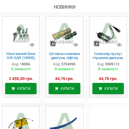
НОВИНКИ
Монтажний блок
Штовхач клапана
Соленоїд пуску/
GIR GAR (18006),
двигуна, ліфтер
глушіння двигуна,
Аналог
(575-4995)
актуатор (550-
Код:
18006
Код:
5754995
Код:
5509113
9113)
В наявності
В наявності
В наявності
2 450,00 грн.
44,76 грн.
44,76 грн.
КУПИТИ
КУПИТИ
КУПИТИ